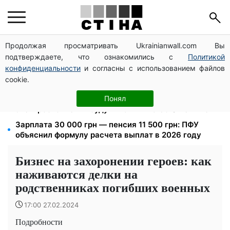
Продолжая просматривать Ukrainianwall.com Вы
12 300 грн от УВКБ ООН: пенсионеры и безработные
подтверждаете, что ознакомились с
Политикой
переселенцы получат выплаты в августе
конфиденциальности
и согласны с использованием файлов
Тарифы Киевстар и Vodafone подешевели до 50%:
cookie.
сколько стоит связь в августе
Тариф 2,64 грн за киловатт с 1 октября: владельцы
Понял
электроотопления будут платить на 39% меньше
Зарплата 30 000 грн — пенсия 11 500 грн: ПФУ
объяснил формулу расчета выплат в 2026 году
Бизнес на захоронении героев: как
наживаются делки на
родственниках погибших военных
17:00 27.02.2024
Подробности