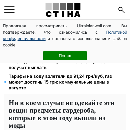
Продолжая просматривать Ukrainianwall.com Вы
1-2 набора гигиены на семью: UNICEF раздает
подтверждаете, что ознакомились с
Политикой
помощь в Запорожской области в августе
конфиденциальности
и согласны с использованием файлов
Студенты-заочники и вечерники теряют отсрочку
cookie.
от мобилизации: кого призовут в августе
2000 грн в квартал от фонда США: люди с
Понял
инвалидностью I-II группы и пенсионеры 60+
получат выплаты
Тарифы на воду взлетели до 91,24 грн/куб, газ
может достичь 15 грн: коммунальные цены в
августе
Ни в коем случае не одевайте эти
вещи: предметы гардероба,
которые в этом году вышли из
моды