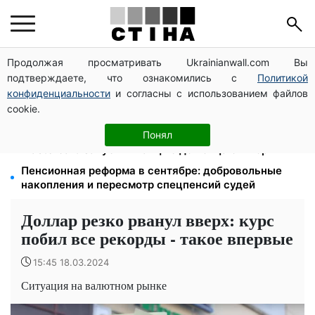
Продолжая просматривать Ukrainianwall.com Вы
Мост Метро частично перекроют 7-10 августа:
подтверждаете, что ознакомились с
Политикой
водителям Киева советуют планировать объезд
конфиденциальности
и согласны с использованием файлов
113 млрд грн задолжали украинцы за коммуналку:
cookie.
830 тысяч производств в реестре должников
Кэшбек до 40% на Netflix и YouTube: Ощадбанк и
Понял
Mastercard запустили акцию до конца октября
Пенсионная реформа в сентябре: добровольные
накопления и пересмотр спецпенсий судей
Доллар резко рванул вверх: курс
побил все рекорды - такое впервые
15:45 18.03.2024
Ситуация на валютном рынке