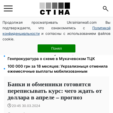
Продолжая просматривать Ukrainianwall.com Вы
Мавики, зарядные станции и аппараты для
подтверждаете, что ознакомились с
Политикой
реанимации: Христианский корпус передал груз на
Запорожское и Покровское направления
конфиденциальности
и согласны с использованием файлов
cookie.
Может ли Почтовая площадь стать главной точкой
входа в исторический Киев
Понял
1577 человек списали с учета за $10 000:
Генпрокуратура о схеме в Мукачевском ТЦК
100 000 грн за 18 месяцев: Укрзализныця отменила
ежемесячные выплаты мобилизованным
Банки и обменники готовятся
переписывать курс: чего ждать от
доллара в апреле – прогноз
20:45 30.03.2024