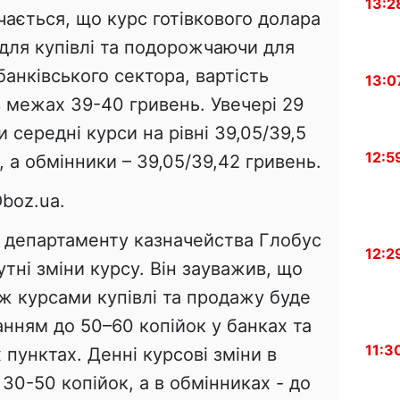
13:2
ачається, що курс готівкового долара
для купівлі та подорожчаючи для
анківського сектора, вартість
13:0
 межах 39-40 гривень. Увечері 29
 середні курси на рівні 39,05/39,5
12:5
, а обмінники – 39,05/39,42 гривень.
boz.ua.
к департаменту казначейства Глобус
12:2
утні зміни курсу. Він зауважив, що
іж курсами купівлі та продажу буде
танням до 50–60 копійок у банках та
11:3
х пунктах. Денні курсові зміни в
30-50 копійок, а в обмінниках - до