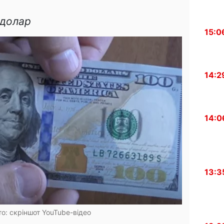
 долар
15:0
14:2
14:0
13:3
о: скріншот YouTube-відео