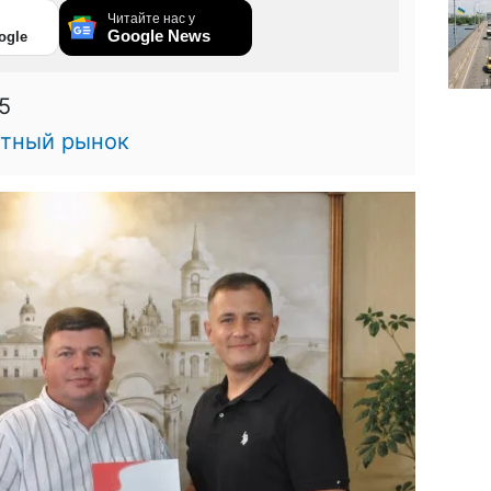
Читайте нас у
Google News
ogle
5
тный рынок