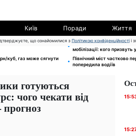
Київ
Поради
Життя
підтверджуєте, що ознайомилися з
Політикою конфіденційності
і 
EF роздає допомогу в
Студенти-заочники та вечі
мобілізації: кого призвуть 
грн/куб, газ може сягнути
Північний міст частково п
попередила водіїв
Ос
ники готуються
рс: чого чекати від
15:5
– прогноз
15:2