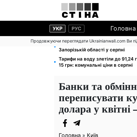
Головна
УКР
РУС
Продовжуючи переглядати Ukrainianwall.com Ви 
1-2 набори гігієни на сім'ю: UNIC
Запорізькій області у серпні
Тарифи на воду злетіли до 91,24 
15 грн: комунальні ціни в серпні
Банки та обмін
переписувати ку
долара у квітні 
Головна
»
Київ