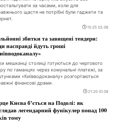
остальгувати за часами, коли для
авжнього щастя не потрібні були гаджети та
ернет.
15:25 02.08
льйонні збитки та завищені тендери:
ди насправді йдуть гроші
иївводоканалу»
ки мешканці столиці готуються до чергового
ру по гаманцях через комунальні платежі, за
штунками «Київводоканалу» розгортаються
авжні фінансові драми.
21:20 01.08
рце Києва бʼється на Подолі: як
глядав легендарний фунікулер понад 100
ків тому