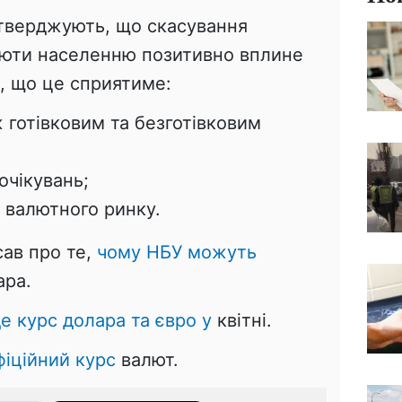
тверджують, що скасування
юти населенню позитивно вплине
я, що це сприятиме:
іж готівковим та безготівковим
 очікувань;
 валютного ринку.
сав про те,
чому НБУ можуть
ра.
е курс долара та євро у
квітні.
фіційний курс
валют.