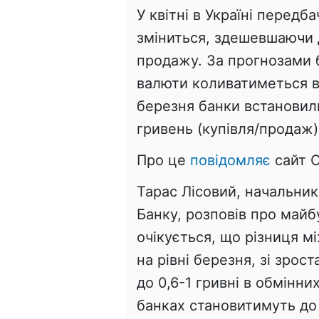
У квітні в Україні передб
зміниться, здешевшаючи 
продажу. За прогнозами б
валюти коливатиметься в
березня банки встановили
гривень (купівля/продаж)
Про це
повідомляє
сайт O
Тарас Лісовий, начальни
Банку, розповів про майб
очікується, що різниця м
на рівні березня, зі зрос
до 0,6-1 гривні в обмінни
банках становитимуть до 