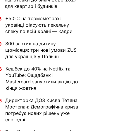
для квартир і будинків
+50°C на термометрах:
6
українці фіксують пекельну
спеку по всій країні — кадри
800 злотих на дитину
9
щомісяця: три нові умови ZUS
для українців у Польщі
Кешбек до 40% на Netflix та
6
YouTube: Ощадбанк і
Mastercard запустили акцію до
кінця жовтня
Директорка ДОЗ Києва Тетяна
5
Мостепан: Демографічна криза
потребує нових рішень уже
сьогодні