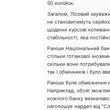
50 копійок.
Загалом, Лісовий зауважив
не становитимуть серйозн
щоденні курсові коливан
стабільності, яка постійн
Раніше Національний бан
стільки готівкової інозе
скільки вони потребували
так і обмінників і було в
Раніше були обмеження н
Наприклад, обсяг можлив
кожного банку визначався
наголошує нардеп від "С