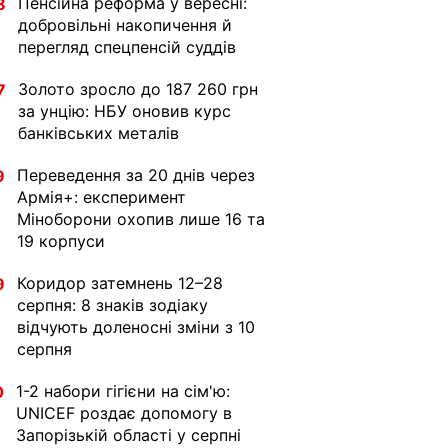
Пенсійна реформа у вересні:
8
добровільні накопичення й
перегляд спецпенсій суддів
Золото зросло до 187 260 грн
7
за унцію: НБУ оновив курс
банківських металів
Переведення за 20 днів через
9
Армія+: експеримент
Міноборони охопив лише 16 та
19 корпуси
Коридор затемнень 12–28
9
серпня: 8 знаків зодіаку
відчують доленосні зміни з 10
серпня
1-2 набори гігієни на сім'ю:
0
UNICEF роздає допомогу в
Запорізькій області у серпні