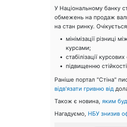
У Національному банку с
обмежень на продаж вал
на стан ринку. Очікуєтьс
мінімізації різниці м
курсами;
стабілізації курсових
підвищенню стійкості
Раніше портал "Стіна" пи
відв'язати гривню від
дола
Також є новина,
яким буд
Нагадуємо,
НБУ знизив о