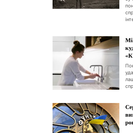
пон
спр
інт
Мі
ку
«К
По
уда
ла
спр
Се
ви
ро