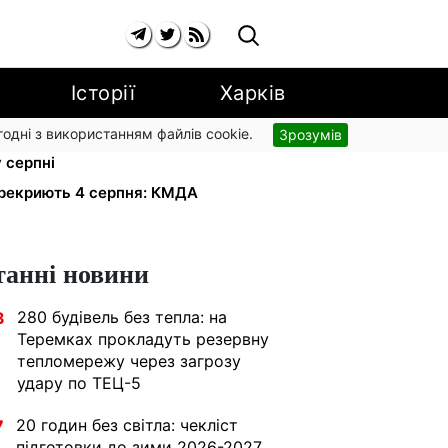
Історії
Харків
згодні з використанням файлів cookie.
Зрозумів
рники втрачають відстрочку від
у серпні
ерекриють 4 серпня: КМДА
танні новини
280 будівель без тепла: на
3
Теремках прокладуть резервну
тепломережу через загрозу
удару по ТЕЦ-5
20 годин без світла: чекліст
7
підготовки до зими 2026-2027