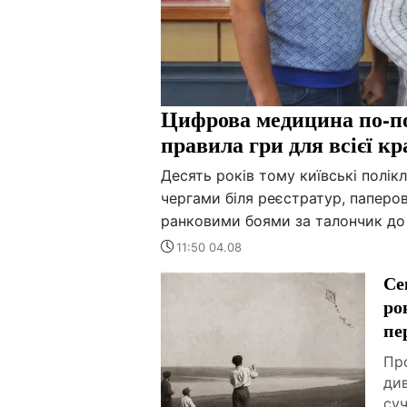
Цифрова медицина по-по
правила гри для всієї кр
Десять років тому київські полік
чергами біля реєстратур, паперов
ранковими боями за талончик до 
11:50 04.08
Се
ро
пе
Про
ди
суч