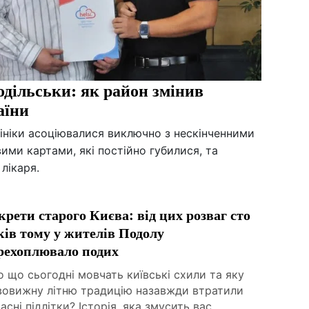
дільськи: як район змінив
аїни
лініки асоціювалися виключно з нескінченними
ими картами, які постійно губилися, та
лікаря.
крети старого Києва: від цих розваг сто
ків тому у жителів Подолу
рехоплювало подих
 що сьогодні мовчать київські схили та яку
вовижну літню традицію назавжди втратили
асні підлітки? Історія, яка змусить вас