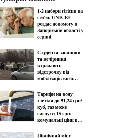
1-2 набори гігієни на
сім'ю: UNICEF
роздає допомогу в
Запорізькій області у
серпні
Студенти-заочники
та вечірники
втрачають
відстрочку від
мобілізації: кого
призвуть у серпні
Тарифи на воду
злетіли до 91,24 грн/
куб, газ може
сягнути 15 грн:
комунальні ціни в
серпні
Північний міст