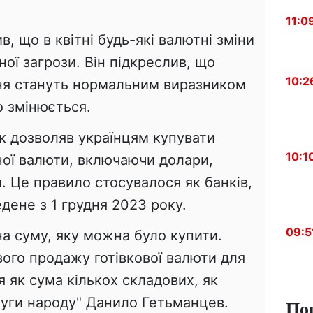
11:0
, що в квітні будь-які валютні зміни
ої загрози. Він підкреслив, що
10:2
ня стануть нормальним виразником
о змінюється.
к дозволяв українцям купувати
10:1
мної валюти, включаючи долари,
. Це правило стосувалося як банків,
ведене з 1 грудня 2023 року.
09:5
а суму, яку можна було купити.
ого продажу готівкової валюти для
 як сума кількох складових, як
луги народу" Данило Гетьманцев.
По