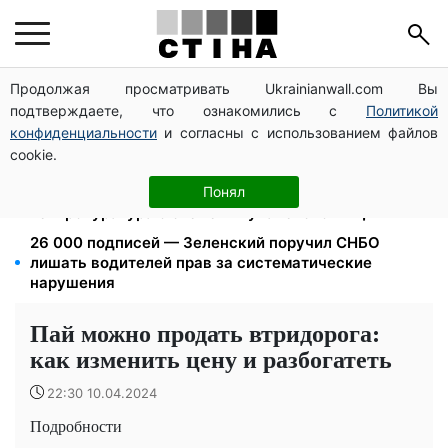
Продолжая просматривать Ukrainianwall.com Вы
Ночной тариф на свет 2,16 грн/кВт-ч: экономия до
подтверждаете, что ознакомились с
Политикой
540 грн в месяц с сентября
конфиденциальности
и согласны с использованием файлов
Может ли Почтовая площадь стать главной точкой
cookie.
входа в исторический Киев
1577 человек списали с учета за $10 000:
Понял
Генпрокуратура о схеме в Мукачевском ТЦК
26 000 подписей — Зеленский поручил СНБО
лишать водителей прав за систематические
нарушения
Пай можно продать втридорога:
как изменить цену и разбогатеть
22:30 10.04.2024
Подробности