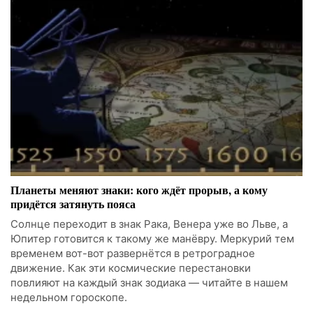
Планеты меняют знаки: кого ждёт прорыв, а кому
придётся затянуть пояса
Солнце переходит в знак Рака, Венера уже во Льве, а
Юпитер готовится к такому же манёвру. Меркурий тем
временем вот-вот развернётся в ретроградное
движение. Как эти космические перестановки
повлияют на каждый знак зодиака — читайте в нашем
недельном гороскопе.