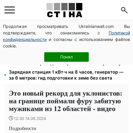
Продолжая просматривать Ukrainianwall.com Вы
12 300 грн от УВКБ ООН: пенсионеры и безработные
подтверждаете, что ознакомились с
Политикой
переселенцы получат выплаты в августе
конфиденциальности
и согласны с использованием файлов
Доллар по 44,50 грн, евро — 51,34: курс валют в
cookie.
банках 9 августа
366,6 млн грн за полгода: сколько Киев потратил на
Понял
бесплатный проезд в метро и наземном транспорте
Зарядная станция 1 кВт·ч на 8 часов, генератор —
за 6 метров: гид подготовки к зиме без света
Это новый рекорд для уклонистов:
на границе поймали фуру забитую
мужиками из 12 областей - видео
12:30 14.06.2024
Подробности