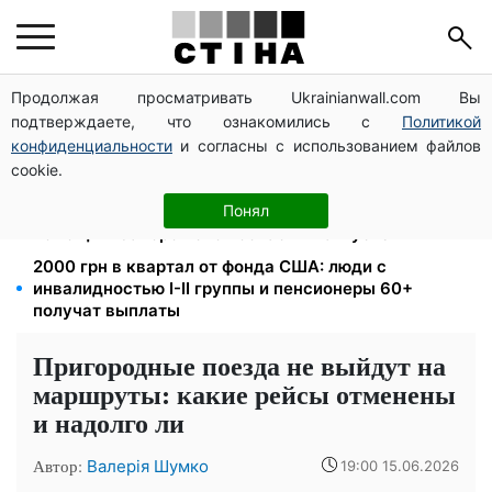
Продолжая просматривать Ukrainianwall.com Вы
Пенсия для III группы инвалидности с 1 сентября: от
подтверждаете, что ознакомились с
Политикой
2595 до 10 625 грн — кто сколько получит
конфиденциальности
и согласны с использованием файлов
200+ тысяч в СЗЧ, миллионы в розыске: Федоров
cookie.
раскрыл план реформы мобилизации и ТЦК
1-2 набора гигиены на семью: UNICEF раздает
Понял
помощь в Запорожской области в августе
2000 грн в квартал от фонда США: люди с
инвалидностью I-II группы и пенсионеры 60+
получат выплаты
Пригородные поезда не выйдут на
маршруты: какие рейсы отменены
и надолго ли
Автор:
Валерія Шумко
19:00 15.06.2026