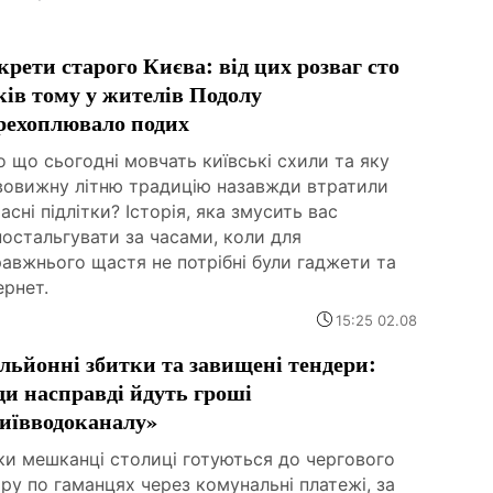
крети старого Києва: від цих розваг сто
ків тому у жителів Подолу
рехоплювало подих
 що сьогодні мовчать київські схили та яку
вовижну літню традицію назавжди втратили
асні підлітки? Історія, яка змусить вас
остальгувати за часами, коли для
авжнього щастя не потрібні були гаджети та
ернет.
15:25 02.08
льйонні збитки та завищені тендери:
ди насправді йдуть гроші
иївводоканалу»
ки мешканці столиці готуються до чергового
ру по гаманцях через комунальні платежі, за