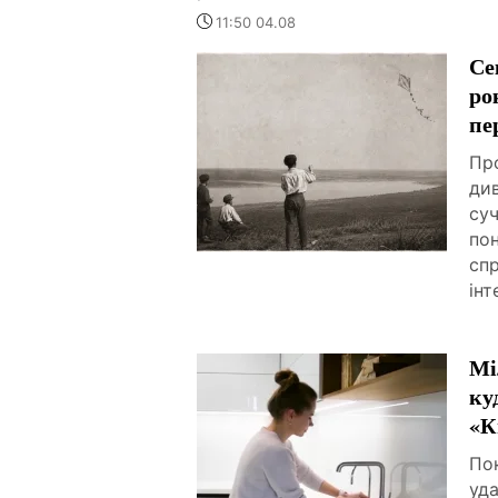
11:50 04.08
Се
ро
пе
Про
ди
суч
пон
спр
інт
Мі
ку
«К
По
уда