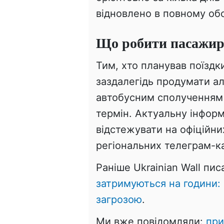
відновлено в повному обс
Що робити пасажи
Тим, хто планував поїзд
заздалегідь продумати ал
автобусним сполученням 
термін. Актуальну інфор
відстежувати на офіційни
регіональних телеграм-к
Раніше Ukrainian Wall пис
затримуються на години: 
загрозою
.
Ми вже повідомляли:
при