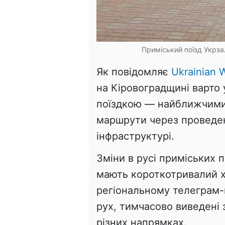
Приміський поїзд Укрза
Як повідомляє
Ukrainian W
на Кіровоградщині варто
поїздкою — найближчими 
маршрути через проведен
інфраструктурі.
Зміни в русі приміських 
мають короткотривалий х
регіональному телеграм-
рух, тимчасово виведені з
різних напрямках.