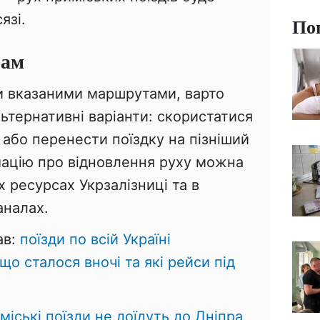
язі.
По
рам
ки вказаними маршрутами, варто
ьтернативні варіанти: скористатися
або перенести поїздку на пізніший
мацію про відновлення руху можна
х ресурсах Укрзалізниці та в
аналах.
ав:
поїзди по всій Україні
що сталося вночі та які рейси під
міські поїзди не доїдуть до Дніпра