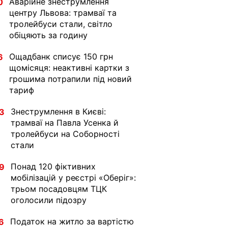
Аварійне знеструмлення
0
центру Львова: трамваї та
тролейбуси стали, світло
обіцяють за годину
Ощадбанк списує 150 грн
6
щомісяця: неактивні картки з
грошима потрапили під новий
тариф
Знеструмлення в Києві:
3
трамваї на Павла Усенка й
тролейбуси на Соборності
стали
Понад 120 фіктивних
9
мобілізацій у реєстрі «Оберіг»:
трьом посадовцям ТЦК
оголосили підозру
Податок на житло за вартістю
6