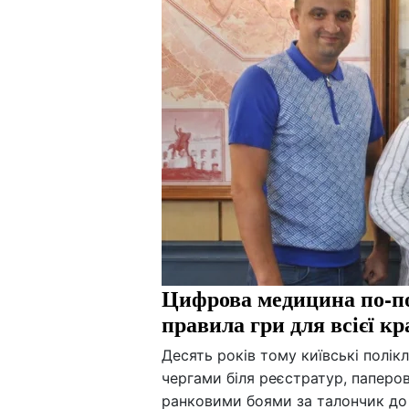
Цифрова медицина по-по
правила гри для всієї кр
Десять років тому київські полік
чергами біля реєстратур, паперов
ранковими боями за талончик до 