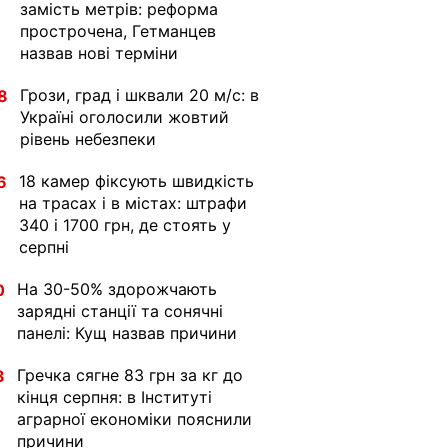
замість метрів: реформа
прострочена, Гетманцев
назвав нові терміни
Грози, град і шквали 20 м/с: в
8
Україні оголосили жовтий
рівень небезпеки
18 камер фіксують швидкість
6
на трасах і в містах: штрафи
340 і 1700 грн, де стоять у
серпні
На 30-50% здорожчають
0
зарядні станції та сонячні
панелі: Кущ назвав причини
Гречка сягне 83 грн за кг до
3
кінця серпня: в Інституті
аграрної економіки пояснили
причини