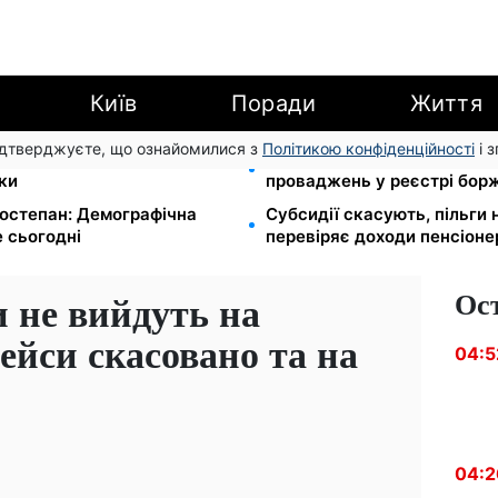
Київ
Поради
Життя
підтверджуєте, що ознайомилися з
Політикою конфіденційності
і 
йте єЯсла: ПФУ пояснив
113 млрд грн заборгували у
ки
проваджень у реєстрі бор
остепан: Демографічна
Субсидії скасують, пільги
 сьогодні
перевіряє доходи пенсіонер
Ос
и не вийдуть на
ейси скасовано та на
04:5
04:2