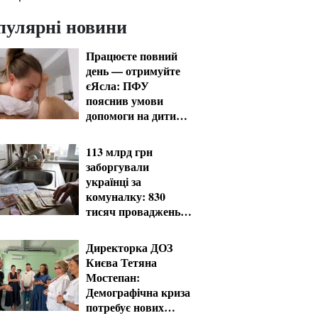
пулярні новини
Працюєте повний
день — отримуйте
єЯсла: ПФУ
пояснив умови
допомоги на дитину
1-3 роки
113 млрд грн
заборгували
українці за
комуналку: 830
тисяч проваджень у
реєстрі боржників
Директорка ДОЗ
Києва Тетяна
Мостепан:
Демографічна криза
потребує нових