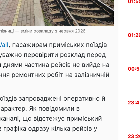
01:5
лізниці — зміни розкладу з червня 2026
01:2
all
, пасажирам приміських поїздів
 уважно перевірити розклад перед
днями частина рейсів не вийде на
00:5
ня ремонтних робіт на залізничній
поїздів запроваджені оперативно й
23:4
арактер. Як повідомили в
каналі, що відстежує приміський
 графіка одразу кілька рейсів у
23:2