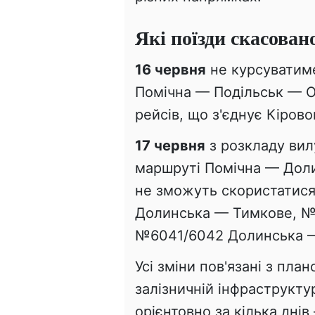
Які поїзди скасован
16 червня
не курсуватим
Помічна — Подільськ — О
рейсів, що з'єднує Кіро
17 червня
з розкладу вил
маршруті Помічна — Дол
не зможуть скористатис
Долинська — Тимкове, №
№6041/6042 Долинська —
Усі зміни пов'язані з пл
залізничній інфраструкту
орієнтовно за кілька днів