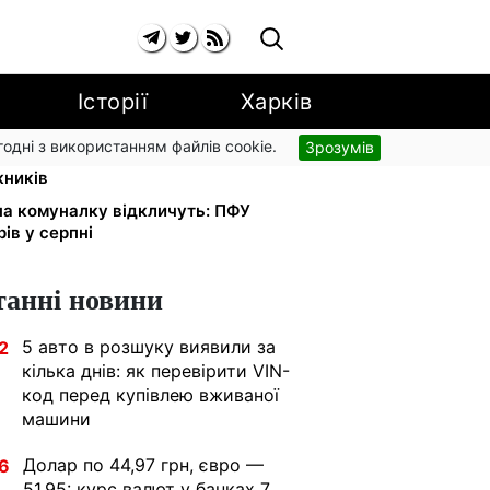
Історії
Харків
згодні з використанням файлів cookie.
Зрозумів
країнці за комуналку: 830 тисяч
жників
 на комуналку відкличуть: ПФУ
ів у серпні
танні новини
5 авто в розшуку виявили за
2
кілька днів: як перевірити VIN-
код перед купівлею вживаної
машини
Долар по 44,97 грн, євро —
6
51,95: курс валют у банках 7