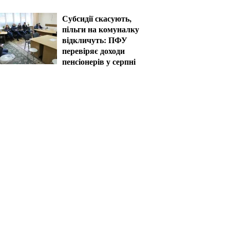
рішень уже сьогодні
Субсидії скасують,
пільги на комуналку
відкличуть: ПФУ
перевіряє доходи
пенсіонерів у серпні