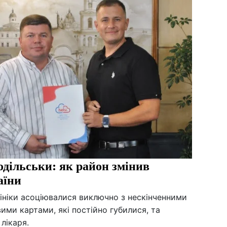
дільськи: як район змінив
аїни
лініки асоціювалися виключно з нескінченними
ими картами, які постійно губилися, та
лікаря.