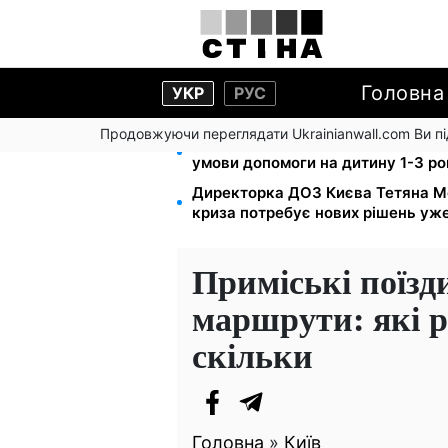
Головна
УКР
РУС
Продовжуючи переглядати Ukrainianwall.com Ви 
Працюєте повний день — отриму
умови допомоги на дитину 1-3 ро
Директорка ДОЗ Києва Тетяна М
криза потребує нових рішень уже
Приміські поїзд
маршрути: які р
скільки
Головна
»
Київ