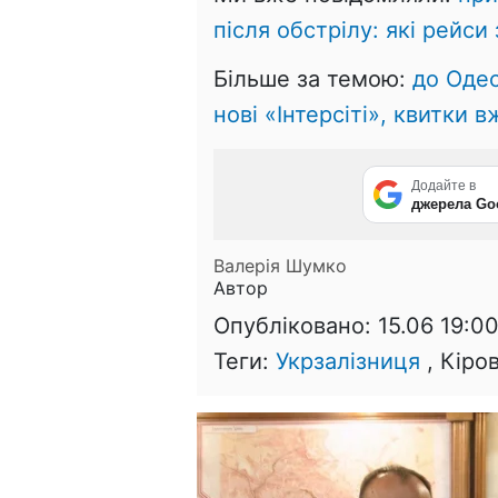
після обстрілу: які рейси
Більше за темою:
до Одес
нові «Інтерсіті», квитки 
Додайте в
джерела Go
Валерія Шумко
Автор
Опубліковано:
15.06 19:0
Теги:
Укрзалізниця
, Кіро