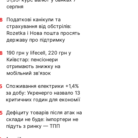
серпня
Податкові канікули та
8
страхування від обстрілів:
Rozetka і Нова пошта просять
державу про підтримку
190 грн у lifecell, 220 грн у
8
Київстар: пенсіонери
отримають знижку на
мобільний зв'язок
Споживання електрики +1,4%
5
за добу: Укренерго назвало 13
критичних годин для економії
Дефіциту товарів після атак на
5
склади не буде: імпортери не
підуть з ринку — ТПП