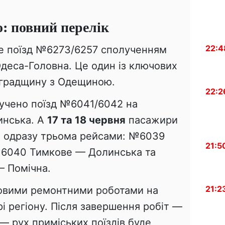
о: повний перелік
22:4
е поїзд №6273/6257 сполученням
деса-Головна. Це один із ключових
воградщину з Одещиною.
22:2
учено поїзд №6041/6042 на
инська. А
17 та 18 червня
пасажири
я одразу трьома рейсами: №6039
21:5
6040 Тимкове — Долинська та
 Помічна.
21:2
ановими ремонтними роботами на
рі регіону. Після завершення робіт —
 — рух приміських поїздів буде