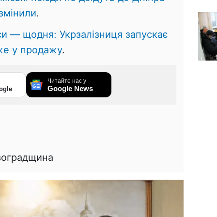
 змінили
.
и — щодня: Укрзалізниця запускає
вже у продажу
.
Читайте нас у
Google News
ogle
0
воградщина