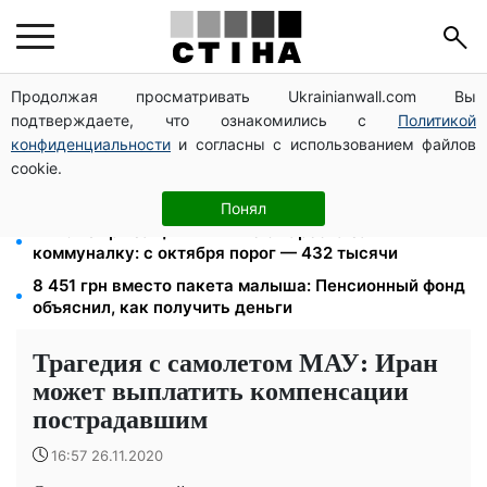
Продолжая просматривать Ukrainianwall.com Вы
Пенсия по инвалидности III группы с сентября: от
подтверждаете, что ознакомились с
Политикой
2595 до 10 625 грн — кто сколько получит
конфиденциальности
и согласны с использованием файлов
10 заявок — и МСЦ МВД приедет в громаду: обмен
cookie.
прав, регистрация авто и международное
удостоверение
Понял
172 940 грн защитят жилье от ареста за
коммуналку: с октября порог — 432 тысячи
8 451 грн вместо пакета малыша: Пенсионный фонд
объяснил, как получить деньги
Трагедия с самолетом МАУ: Иран
может выплатить компенсации
пострадавшим
16:57 26.11.2020