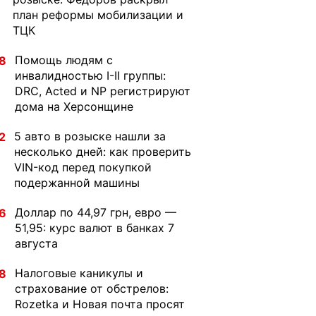
план реформы мобилизации и
ТЦК
Помощь людям с
8
инвалидностью I-II группы:
DRC, Acted и NP регистрируют
дома на Херсонщине
5 авто в розыске нашли за
2
несколько дней: как проверить
VIN-код перед покупкой
подержанной машины
Доллар по 44,97 грн, евро —
6
51,95: курс валют в банках 7
августа
Налоговые каникулы и
8
страхование от обстрелов:
Rozetka и Новая почта просят