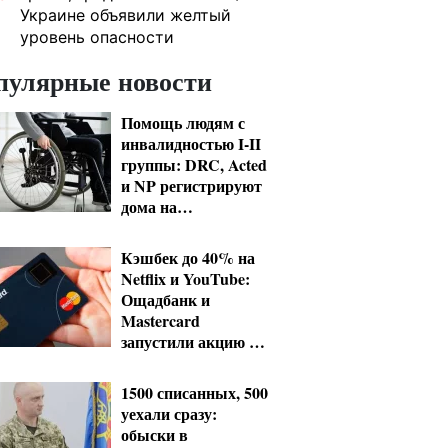
Украине объявили желтый
уровень опасности
пулярные новости
Помощь людям с
инвалидностью I-II
группы: DRC, Acted
и NP регистрируют
дома на
Херсонщине
Кэшбек до 40% на
Netflix и YouTube:
Ощадбанк и
Mastercard
запустили акцию до
конца октября
1500 списанных, 500
уехали сразу:
обыски в