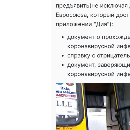
предъявить(не исключая
Евросоюза, который дост
приложении "Дия"):
документ о прохожде
коронавирусной инф
справку с отрицател
документ, заверяющи
коронавирусной инф