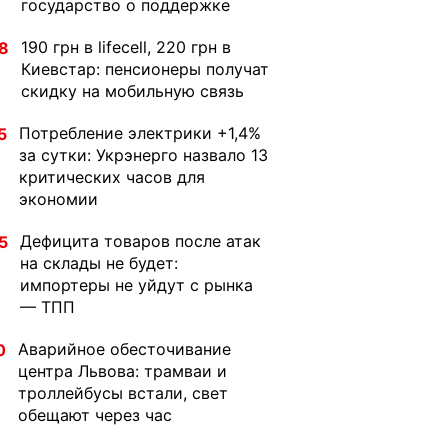
государство о поддержке
190 грн в lifecell, 220 грн в
8
Киевстар: пенсионеры получат
скидку на мобильную связь
Потребление электрики +1,4%
5
за сутки: Укрэнерго назвало 13
критических часов для
экономии
Дефицита товаров после атак
5
на склады не будет:
импортеры не уйдут с рынка
— ТПП
Аварийное обесточивание
0
центра Львова: трамваи и
троллейбусы встали, свет
обещают через час