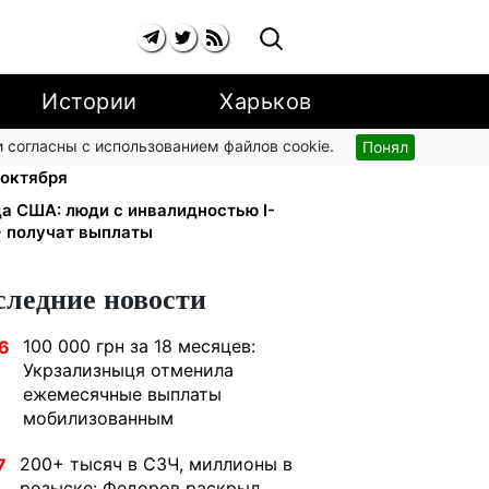
Истории
Харьков
 согласны с использованием файлов cookie.
Понял
и YouTube: Ощадбанк и Mastercard
 октября
да США: люди с инвалидностью I-
+ получат выплаты
следние новости
100 000 грн за 18 месяцев:
6
Укрзализныця отменила
ежемесячные выплаты
мобилизованным
200+ тысяч в СЗЧ, миллионы в
7
розыске: Федоров раскрыл