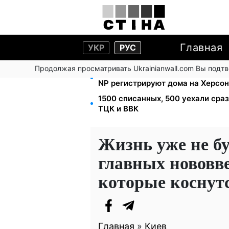
Главная
УКР
РУС
Продолжая просматривать Ukrainianwall.com Вы подт
Помощь людям с инвалидностью I-
NP регистрируют дома на Херсо
1500 списанных, 500 уехали сра
ТЦК и ВВК
Жизнь уже не бу
главных нововв
которые коснут
Главная
»
Киев