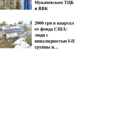
Мукачевском ТЦК
и ВВК
2000 грн в квартал
от фонда США:
люди с
инвалидностью I-II
группы и
пенсионеры 60+
получат выплаты