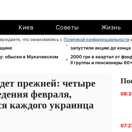
Киев
Советы
Жизнь
верждаете, что ознакомились с
Политикой конфиденциальности
и
II группы: DRC, Acted и
Кэшбек до 40% на Netflix 
нщине
запустили акцию до конца
зу: обыски в Мукачевском
2000 грн в квартал от фон
II группы и пенсионеры 60
По
дет прежней: четыре
едения февраля,
08:2
ся каждого украинца
07:2