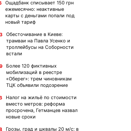
Ощадбанк списывает 150 грн
6
ежемесячно: неактивные
карты с деньгами попали под
новый тариф
Обесточивание в Киеве:
3
трамваи на Павла Усенко и
троллейбусы на Соборности
встали
Более 120 фиктивных
9
мобилизаций в реестре
«Оберег»: трем чиновникам
ТЦК объявили подозрение
Налог на жильё по стоимости
6
вместо метров: реформа
просрочена, Гетманцев назвал
новые сроки
Грозы, град и шквалы 20 м/с: в
8