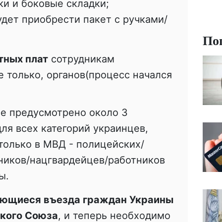
ки и боковые складки;
удет приобрести пакет с ручками/
.
По
тных плат
сотрудникам
е только, органов(процесс начался
е предусмотрено около 3
ля всех категорий украинцев,
только в МВД - полицейских/
ников/нацгвардейцев/работников
ы.
ающиеся въезда граждан Украины
ского Союза
, и теперь необходимо