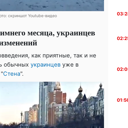
03:2
ото: скриншот Youtube-видео
зимнего месяца, украинцев
02:2
 изменений
введения, как приятные, так и не
нь обычных
украинцев
уже в
02:0
"
Стена
".
01:5