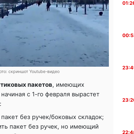
01:2
00:5
23:4
ото: скриншот Youtube-видео
тиковых пакетов
, имеющих
 начиная с 1-го февраля вырастет
23:2
:
 пакет без ручек/боковых складок;
ить пакет без ручек, но имеющий
22:4