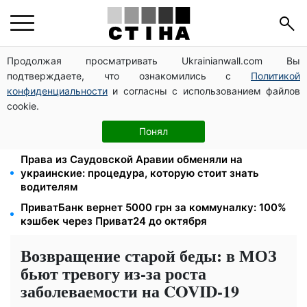
Продолжая просматривать Ukrainianwall.com Вы
Тарифы на воду взлетели до 91,24 грн/куб, газ
подтверждаете, что ознакомились с
Политикой
может достичь 15 грн: коммунальные цены в
августе
конфиденциальности
и согласны с использованием файлов
cookie.
Субсидии отменят, льготы на коммуналку
аннулируют: ПФУ проверяет доходы пенсионеров в
Понял
августе
Права из Саудовской Аравии обменяли на
украинские: процедура, которую стоит знать
водителям
ПриватБанк вернет 5000 грн за коммуналку: 100%
кэшбек через Приват24 до октября
Возвращение старой беды: в МОЗ
бьют тревогу из-за роста
заболеваемости на COVID-19