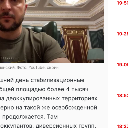
19:5
19:2
19:0
енский. Фото: YouTube, скрин
яшний день стабилизационные
общей площадью более 4 тысяч
18:5
на деоккупированных территориях
ерно на такой же освобожденной
я продолжается. Там
оккупантов, диверсионных групп,
18:2