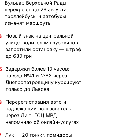
Бульвар Верховной Рады
1
перекроют до 29 августа:
троллейбусы и автобусы
изменят маршруты
Новый знак на центральной
8
улице: водителям грузовиков
запретили остановку — штраф
до 680 грн
Задержки более 10 часов:
5
поезда №41 и №83 через
Днепропетровщину курсируют
только до Львова
Перерегистрация авто и
3
надлежащий пользователь
через Дию: ГСЦ МВД
напомнило об онлайн-услугах
Лук — 20 грн/кг, помидоры —
7