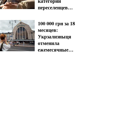
категории
переселенцев
должны срочно
обновить данные
100 000 грн за 18
месяцев:
Укрзализныця
отменила
ежемесячные
выплаты
мобилизованным