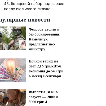
45: борщевой набор подешевел
после июльского скачка
пулярные новости
Федоров уволен и
без бронирования:
Камельчук
предлагает экс-
министру
мобилизацию на
общих условиях
Ночной тариф на
свет 2,16 грн/кВт-ч:
экономия до 540 грн
в месяц с сентября
Выплаты ВПЛ в
августе — 2000 и
3000 грн: 4