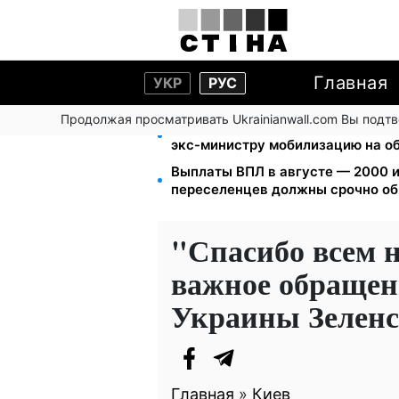
Главная
УКР
РУС
Продолжая просматривать Ukrainianwall.com Вы подт
Федоров уволен и без бронирова
экс-министру мобилизацию на о
Выплаты ВПЛ в августе — 2000 и
переселенцев должны срочно об
"Спасибо всем 
важное обращен
Украины Зеленс
Главная
»
Киев