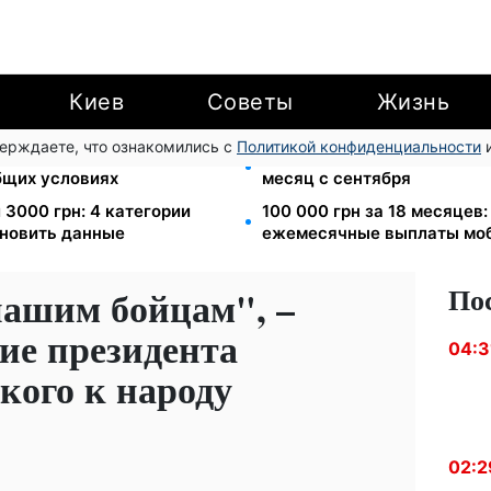
Киев
Советы
Жизнь
верждаете, что ознакомились с
Политикой конфиденциальности
и
ния: Камельчук предлагает
Ночной тариф на свет 2,16 
бщих условиях
месяц с сентября
 3000 грн: 4 категории
100 000 грн за 18 месяцев
новить данные
ежемесячные выплаты мо
По
нашим бойцам", –
ие президента
04:3
кого к народу
02:2