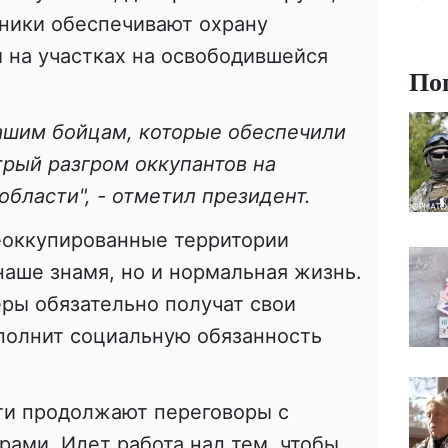
чники обеспечивают охрану
 на участках на освободившейся
По
нашим бойцам, которые обеспечили
рый разгром оккупантов на
области", - отметил президент.
деоккупированные территории
наше знамя, но и нормальная жизнь.
ры обязательно получат свои
полнит социальную обязанность
ти продолжают переговоры с
ами. Идет работа над тем, чтобы