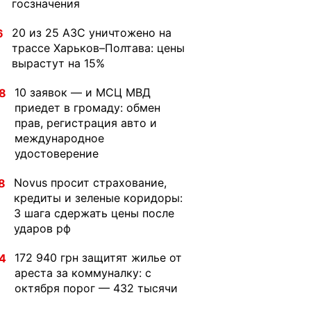
госзначения
20 из 25 АЗС уничтожено на
6
трассе Харьков–Полтава: цены
вырастут на 15%
10 заявок — и МСЦ МВД
8
приедет в громаду: обмен
прав, регистрация авто и
международное
удостоверение
Novus просит страхование,
8
кредиты и зеленые коридоры:
3 шага сдержать цены после
ударов рф
172 940 грн защитят жилье от
4
ареста за коммуналку: с
октября порог — 432 тысячи