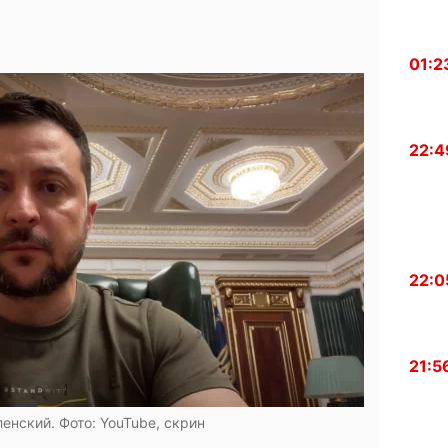
01:2
22:4
22:0
21:5
енский. Фото: YouTube, скрин