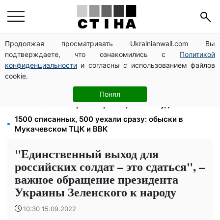
Продолжая просматривать Ukrainianwall.com Вы
Помощь людям с инвалидностью I-II группы: DRC,
подтверждаете, что ознакомились с
Политикой
Acted и NP регистрируют дома на Херсонщине
конфиденциальности
и согласны с использованием файлов
Работаете полный день — получайте єЯсла: ПФУ
cookie.
объяснил условия помощи на ребенка 1-3 года
Пенсионная реформа в сентябре: добровольные
Понял
накопления и пересмотр спецпенсий судей
1500 списанных, 500 уехали сразу: обыски в
Мукачевском ТЦК и ВВК
"Единственный выход для
российских солдат – это сдаться", –
важное обращение президента
Украины Зеленского к народу
10:30 15.09.2022