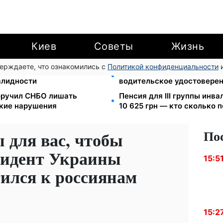
Киев
Советы
Жизнь
верждаете, что ознакомились с
Политикой конфиденциальности
и
ю для ветеранов хотят
Освобожденные из плена б
валидности
водительское удостоверен
оручил СНБО лишать
Пенсия для III группы инва
ские нарушения
10 625 грн — кто сколько 
По
 для вас, чтобы
зидент Украины
15:5
тился к россиянам
15:2