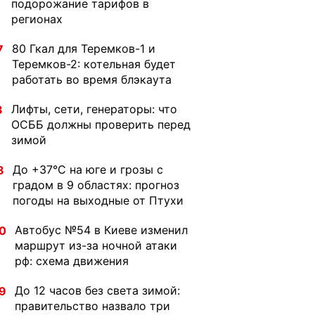
подорожание тарифов в
регионах
80 Гкал для Теремков-1 и
7
Теремков-2: котельная будет
работать во время блэкаута
Лифты, сети, генераторы: что
3
ОСББ должны проверить перед
зимой
До +37°C на юге и грозы с
8
градом в 9 областях: прогноз
погоды на выходные от Птухи
Автобус №54 в Киеве изменил
0
маршрут из-за ночной атаки
рф: схема движения
До 12 часов без света зимой:
9
правительство назвало три