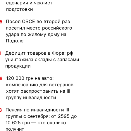
сценария и чеклист
подготовки
Посол ОБСЕ во второй раз
5
посетил место российского
удара по жилому дому на
Подоле
Дефицит товаров в Фора: рф
1
уничтожила склады с запасами
продукции
120 000 грн на авто:
6
компенсацию для ветеранов
хотят распространить на III
группу инвалидности
Пенсия по инвалидности III
8
группы с сентября: от 2595 до
10 625 грн — кто сколько
получит