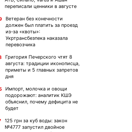
переписали ценники в августе
Ветеран без конечности
9
должен был платить за проезд
из-за «квоты»:
Укртрансбезпека наказала
перевозчика
Григория Печерского чтят 8
8
августа: традиции иконописца,
приметы и 5 главных запретов
дня
Импорт, молочка и овощи
5
подорожают: аналитик КШЭ
объяснил, почему дефицита не
будет
125 грн за куб воды: закон
7
№4777 запустил двойное