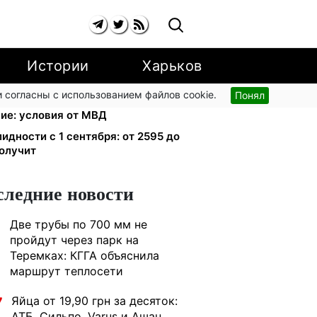
Истории
Харьков
 согласны с использованием файлов cookie.
Понял
есплатно восстановят
ие: условия от МВД
лидности с 1 сентября: от 2595 до
получит
следние новости
Две трубы по 700 мм не
1
пройдут через парк на
Теремках: КГГА объяснила
маршрут теплосети
Яйца от 19,90 грн за десяток:
7
АТБ, Сильпо, Varus и Ашан