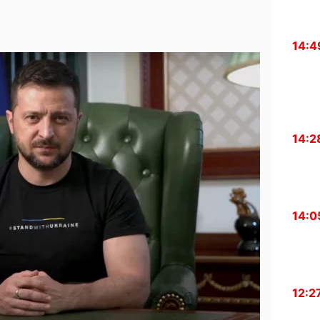
14:4
14:2
14:0
12:2