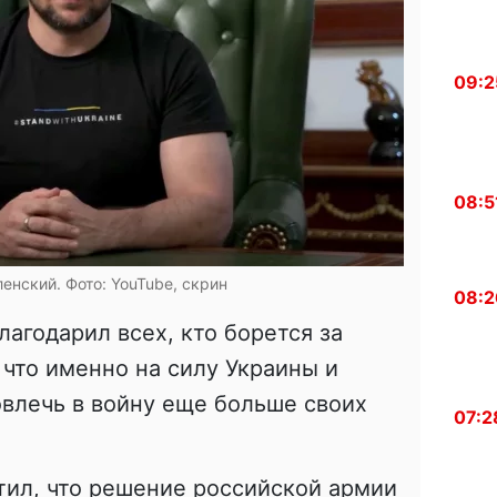
09:2
08:5
енский. Фото: YouTube, скрин
08:2
агодарил всех, кто борется за
 что именно на силу Украины и
овлечь в войну еще больше своих
07:2
тил, что решение российской армии