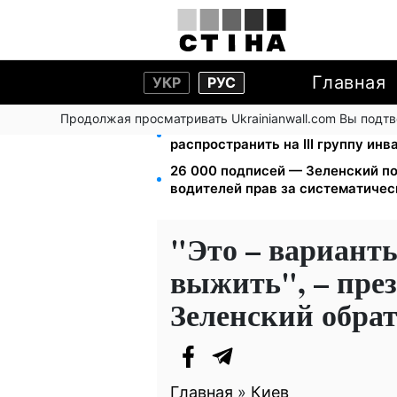
Главная
УКР
РУС
Продолжая просматривать Ukrainianwall.com Вы подт
120 000 грн на авто: компенсаци
распространить на III группу ин
26 000 подписей — Зеленский п
водителей прав за систематиче
"Это – варианты
выжить", – пре
Зеленский обра
Главная
»
Киев