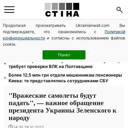
Продолжая просматривать Ukrainianwall.com Вы
1500 списанных, 500 уехали сразу: обыски в
подтверждаете, что ознакомились с
Политикой
Мукачевском ТЦК и ВВК
конфиденциальности
и согласны с использованием файлов
Тарифы на воду взлетели до 91,24 грн/куб, газ
cookie.
может достичь 15 грн: коммунальные цены в
августе
Понял
Мобилизация после инсульта вне закона: Лубинец
требует проверки ВЛК на Полтавщине
Более 12,5 млн грн отдали мошенникам пенсионеры
Киева: те представлялись сотрудниками СБУ
"Вражеские самолеты будут
падать", — важное обращение
президента Украины Зеленского к
народу
14:30 28.10.2022