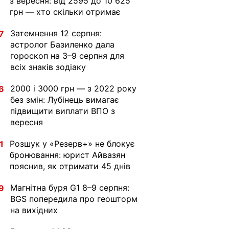
з вересня: від 2595 до 10 625
грн — хто скільки отримає
Затемнення 12 серпня:
7
астролог Базиленко дала
гороскоп на 3–9 серпня для
всіх знаків зодіаку
2000 і 3000 грн — з 2022 року
6
без змін: Лубінець вимагає
підвищити виплати ВПО з
вересня
Розшук у «Резерв+» не блокує
1
бронювання: юрист Айвазян
пояснив, як отримати 45 днів
Магнітна буря G1 8–9 серпня:
9
BGS попередила про геошторм
на вихідних