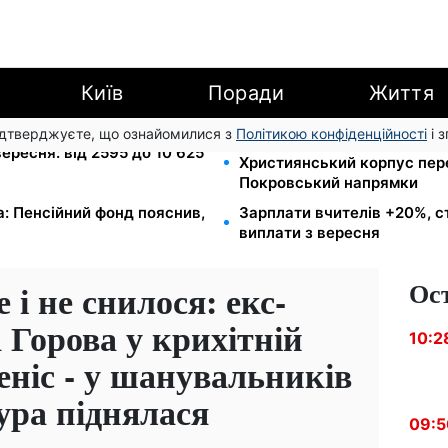
Київ
Поради
Життя
підтверджуєте, що ознайомилися з
Політикою конфіденційності
і 
Мавіки, зарядні станції та 
 вересня: від 2595 до 10 625
Християнський корпус пер
Покровський напрямки
а: Пенсійний фонд пояснив,
Зарплати вчителів +20%, с
виплати з вересня
Ос
і не снилося: екс-
Горова у крихітній
10:2
теніс - у шанувальників
ура піднялася
09:5