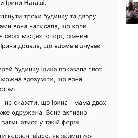
и Ірини Наташі.
глянути трохи будинку та двору
драми вона написала, що коли
 своїх місцях: спорт, сімейні
. Ірина додала, що вдома відчуває
ерей будинку Ірина показала своє
і можна зрозуміти, що вона
формі.
к і не сказати, що Ірина - мама двох
 вже одружена. Вона активно
залишатися у такій формі.
ти корисні відео, як займатися