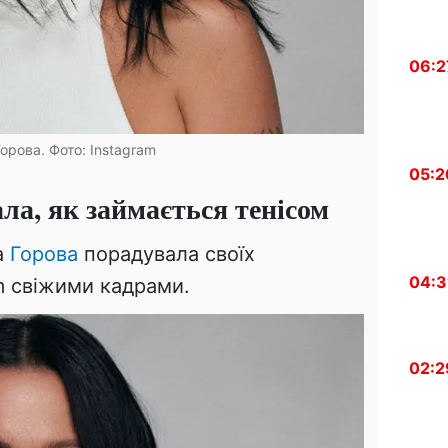
06:2
Горова. Фото: Instagram
05:2
ла, як займається тенісом
а
Горова
порадувала своїх
04:3
m свіжими кадрами.
02:2