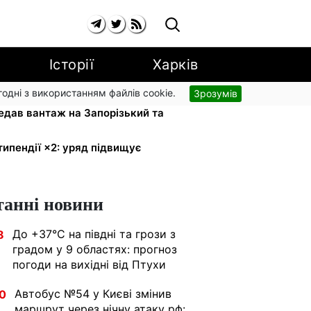
Історії
Харків
згодні з використанням файлів cookie.
Зрозумів
апарати для реанімації:
едав вантаж на Запорізький та
типендії ×2: уряд підвищує
танні новини
До +37°C на півдні та грози з
8
градом у 9 областях: прогноз
погоди на вихідні від Птухи
Автобус №54 у Києві змінив
0
маршрут через нічну атаку рф: