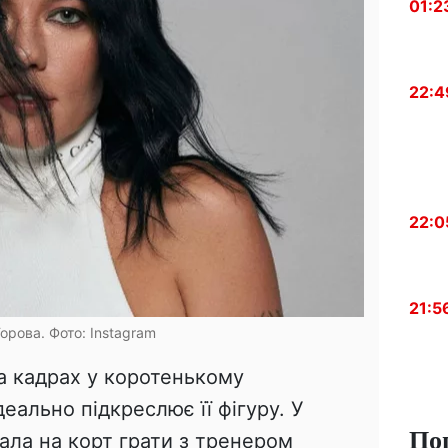
01:2
22:4
22:0
21:5
Горова. Фото: Instagram
а кадрах у коротенькому
еально підкреслює її фігуру. У
По
хала на корт грати з тренером