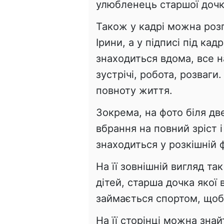
улюбленець старшої дочк
Також у кадрі можна роз
Ірини, а у підписі під ка
знаходиться вдома, все на
зустрічі, робота, розваги
повноту життя.
Зокрема, на фото біля дв
вбрання на повний зріст 
знаходиться у розкішній 
На її зовнішній вигляд та
дітей, старша дочка якої
займається спортом, щоб 
На її сторінці можна знай