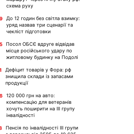
схема руху
До 12 годин без світла взимку:
9
уряд назвав три сценарії та
чекліст підготовки
Посол ОБСЄ вдруге відвідав
5
місце російського удару по
житловому будинку на Подолі
Дефіцит товарів у Фора: рф
1
знищила склади із запасами
продукції
120 000 грн на авто:
6
компенсацію для ветеранів
хочуть поширити на III групу
інвалідності
Пенсія по інвалідності III групи
8