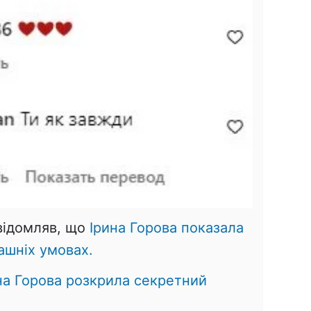
овідомляв, що
Ірина Горова показала
ашніх умовах.
на Горова розкрила секретний