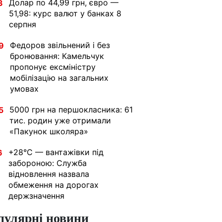
Долар по 44,99 грн, євро —
3
51,98: курс валют у банках 8
серпня
Федоров звільнений і без
9
бронювання: Камельчук
пропонує ексміністру
мобілізацію на загальних
умовах
5000 грн на першокласника: 61
5
тис. родин уже отримали
«Пакунок школяра»
+28°C — вантажівки під
6
забороною: Служба
відновлення назвала
обмеження на дорогах
держзначення
пулярні новини