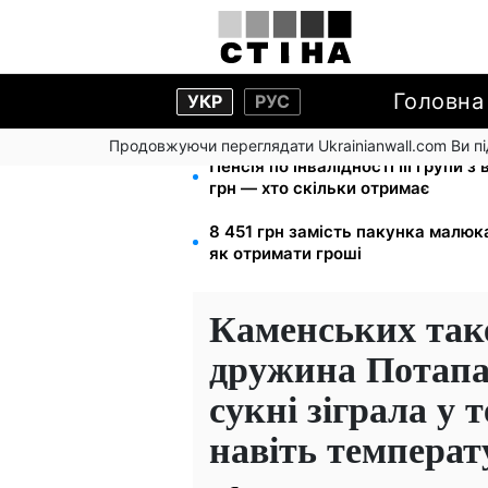
Головна
УКР
РУС
Продовжуючи переглядати Ukrainianwall.com Ви 
Пенсія по інвалідності III групи з
грн — хто скільки отримає
8 451 грн замість пакунка малюк
як отримати гроші
Каменських таке 
дружина Потапа 
сукні зіграла у 
навіть температ