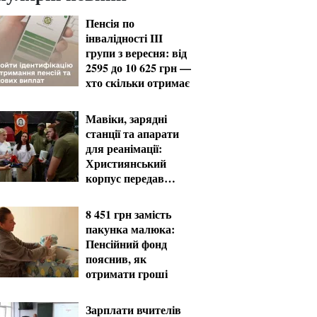
Пенсія по
інвалідності III
групи з вересня: від
2595 до 10 625 грн —
хто скільки отримає
Мавіки, зарядні
станції та апарати
для реанімації:
Християнський
корпус передав
вантаж на
Запорізький та
8 451 грн замість
Покровський
пакунка малюка:
напрямки
Пенсійний фонд
пояснив, як
отримати гроші
Зарплати вчителів