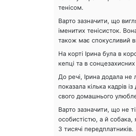
тенісом.
Варто зазначити, що вигля
іменитих тенісисток. Вон
також має спокусливий в
На корті Ірина була в кор
кепці та в сонцезахисних
До речі, Ірина додала не л
показала кілька кадрів і
свого домашнього улюбле
Варто зазначити, що не 
особистістю, а й собака, 
3 тисячі передплатників.