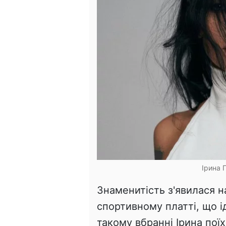
Ірина 
Знаменитість з'явилася н
спортивному платті, що ід
такому вбранні Ірина пої