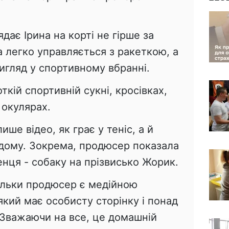
дає Ірина на корті не гірше за
а легко управляється з ракеткою, а
игляд у спортивному вбранні.
откій спортивній сукні, кросівках,
 окулярах.
ише відео, як грає у теніс, а й
з дому. Зокрема, продюсер показала
нця - собаку на прізвисько Жорик.
тільки продюсер є медійною
який має особисту сторінку і понад
 Зважаючи на все, це домашній