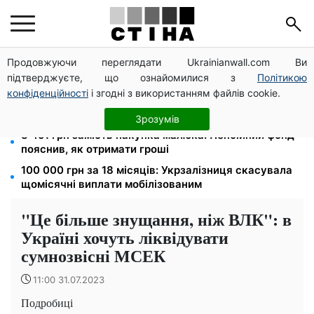
Продовжуючи переглядати Ukrainianwall.com Ви
120 000 грн на авто: компенсацію для ветеранів
підтверджуєте, що ознайомилися з
Політикою
хочуть поширити на III групу інвалідності
конфіденційності
і згодні з використанням файлів cookie.
Нічний тариф на світло 2,16 грн/кВт-г: економія до
540 грн на місяць з вересня
Зрозумів
8 451 грн замість пакунка малюка: Пенсійний фонд
пояснив, як отримати гроші
100 000 грн за 18 місяців: Укрзалізниця скасувала
щомісячні виплати мобілізованим
"Це більше знущання, ніж ВЛК": в
Україні хочуть ліквідувати
сумнозвісні МСЕК
11:00 31.07.2023
Подробиці