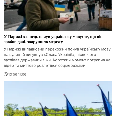
У Парижі хлопець почув українську мову: те, що він
зробив далі, зворушило мережу
У Парижі випадковий перехожий почув українську мову
на вулиці й вигукнув «Слава Україні!», після чого
заспівав державний гімн. Короткий момент потрапив на
відео та миттєво розлетівся соцмережами.
13:56 17.06