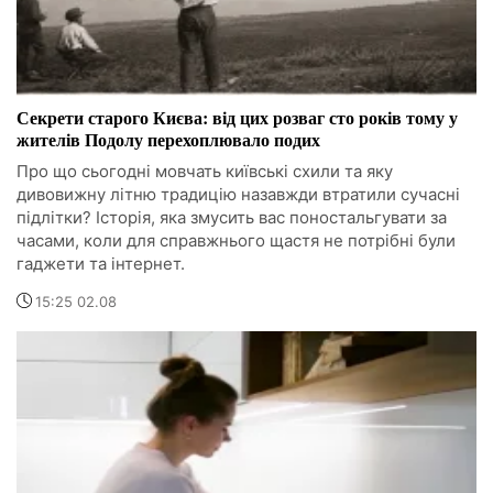
Секрети старого Києва: від цих розваг сто років тому у
жителів Подолу перехоплювало подих
Про що сьогодні мовчать київські схили та яку
дивовижну літню традицію назавжди втратили сучасні
підлітки? Історія, яка змусить вас поностальгувати за
часами, коли для справжнього щастя не потрібні були
гаджети та інтернет.
15:25 02.08