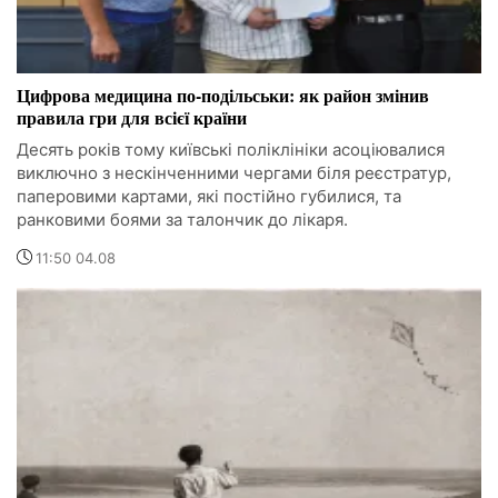
Цифрова медицина по-подільськи: як район змінив
правила гри для всієї країни
Десять років тому київські поліклініки асоціювалися
виключно з нескінченними чергами біля реєстратур,
паперовими картами, які постійно губилися, та
ранковими боями за талончик до лікаря.
11:50 04.08