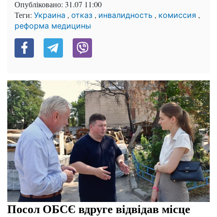
Опубліковано:
31.07 11:00
Теги:
,
,
,
,
Украина
отказ
инвалидность
комиссия
реформа медицины
Посол ОБСЄ вдруге відвідав місце