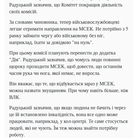
Радуцький зазначив, що Комітет покращив діяльність
своїх комісій.
За словами чиновника, тепер військовослужбовцеві
легше отримати направлення на МСЕК. Не потрібно з 5
ранку займати чергу або військовому без ніг,
наприклад, їхати за довідкою "на нуль".
При цьому комісії планують перенести до додатка
"Дія". Радуцький зазначив, що чомусь люди повинні
щороку проходити МСЕК, щоб довести, що останнім
часом рука чи нога, якої немає, не виросла.
Він вважає, що те, що відбувається зараз у МСЕК,
можна назвати знущанням. При чому навіть більше, ніж
ВЛК.
Радуцький зазначив, що якщо людина не бачить і через
це їй встановлено інвалідність, вона все одно може
працювати, наприклад, у кол-центрі. Те саме стосується
людей, які не чують. Їм теж можна знайти потрібну
роботу.