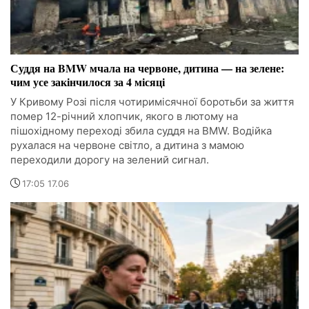
Суддя на BMW мчала на червоне, дитина — на зелене:
чим усе закінчилося за 4 місяці
У Кривому Розі після чотиримісячної боротьби за життя
помер 12-річний хлопчик, якого в лютому на
пішохідному переході збила суддя на BMW. Водійка
рухалася на червоне світло, а дитина з мамою
переходили дорогу на зелений сигнал.
17:05 17.06