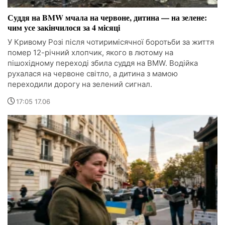
Суддя на BMW мчала на червоне, дитина — на зелене:
чим усе закінчилося за 4 місяці
У Кривому Розі після чотиримісячної боротьби за життя
помер 12-річний хлопчик, якого в лютому на
пішохідному переході збила суддя на BMW. Водійка
рухалася на червоне світло, а дитина з мамою
переходили дорогу на зелений сигнал.
17:05 17.06