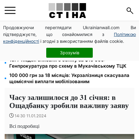
Продовжуючи переглядати Ukrainianwall.com Ви
172 940 грн захистять житло від арешту за
підтверджуєте, що ознайомилися з
Політикою
комуналку: з жовтня поріг — 432 тисячі
конфіденційності
і згодні з використанням файлів cookie.
8 451 грн замість пакунка малюка: Пенсійний фонд
пояснив, як отримати гроші
Зрозумів
1577 людей списали з обліку за $10 000:
Генпрокуратура про схему в Мукачівському ТЦК
100 000 грн за 18 місяців: Укрзалізниця скасувала
щомісячні виплати мобілізованим
Часу залишилося до 31 січня: в
Ощадбанку зробили важливу заяву
14:30 11.01.2024
Всі подробиці