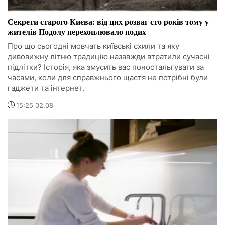
Секрети старого Києва: від цих розваг сто років тому у
жителів Подолу перехоплювало подих
Про що сьогодні мовчать київські схили та яку
дивовижну літню традицію назавжди втратили сучасні
підлітки? Історія, яка змусить вас поностальгувати за
часами, коли для справжнього щастя не потрібні були
гаджети та інтернет.
15:25 02.08