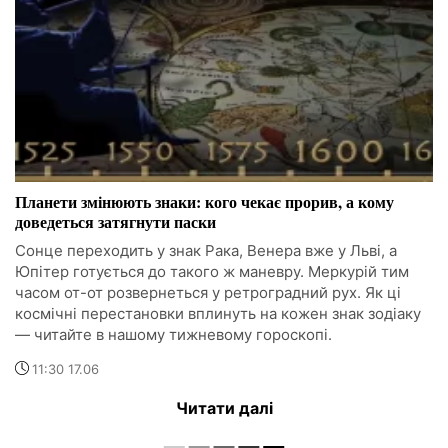
Планети змінюють знаки: кого чекає прорив, а кому
доведеться затягнути паски
Сонце переходить у знак Рака, Венера вже у Льві, а
Юпітер готується до такого ж маневру. Меркурій тим
часом от-от розвернеться у ретроградний рух. Як ці
космічні перестановки вплинуть на кожен знак зодіаку
— читайте в нашому тижневому гороскопі.
11:30 17.06
Читати далі