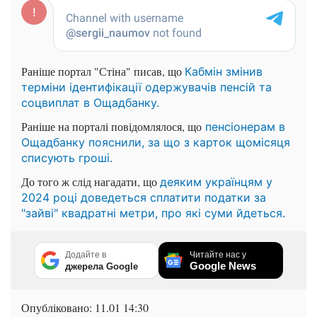
Раніше портал "Стіна" писав, що
Кабмін змінив
терміни ідентифікації одержувачів пенсій та
соцвиплат в Ощадбанку.
Раніше на порталі повідомлялося, що
пенсіонерам в
Ощадбанку пояснили, за що з карток щомісяця
списують гроші.
До того ж слід нагадати, що
деяким українцям у
2024 році доведеться сплатити податки за
"зайві" квадратні метри, про які суми йдеться.
Додайте в
Читайте нас у
Google News
джерела Google
Опубліковано:
11.01 14:30