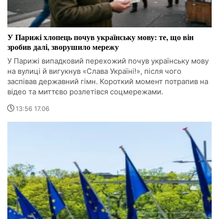
У Парижі хлопець почув українську мову: те, що він
зробив далі, зворушило мережу
У Парижі випадковий перехожий почув українську мову
на вулиці й вигукнув «Слава Україні!», після чого
заспівав державний гімн. Короткий момент потрапив на
відео та миттєво розлетівся соцмережами.
13:56 17.06