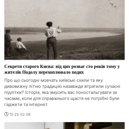
Секрети старого Києва: від цих розваг сто років тому у
жителів Подолу перехоплювало подих
Про що сьогодні мовчать київські схили та яку
дивовижну літню традицію назавжди втратили сучасні
підлітки? Історія, яка змусить вас поностальгувати за
часами, коли для справжнього щастя не потрібні були
гаджети та інтернет.
15:25 02.08