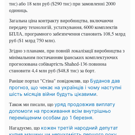
тис) або 18 млн руб ($290 тис) при замовленні 2000
одиниць.
Загальна ціна контракту виробництва, включаючи
передачу технологій, устаткування, 6000 комплектів
БПЛА, програмного забезпечення становить 108,5 млрд
руб ($1 млрд 750 млн).
Згідно з планами, при повній локалізації виробництва з
мінімальним постачанням іранських комплектуючих
прогнозована собівартість Shahed-136 повинна
становити 4,4 млн руб ($48,8 тис) за борт.
Раніше портал "Стіна" повідомляв, що
Буданов дав
прогноз, що чекає на українців і чому наступні
.
шість місяців війни будуть цікавими
Також ми писали, що
уряд продовжив виплату
допомоги на проживання всім внутрішньо
переміщеним особам до 1 березня.
Нагадуємо, що
кожен третій народний депутат
купив машину чи нерухомість першого року