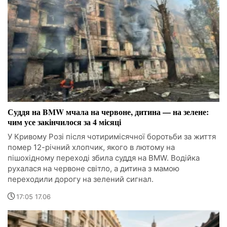
Суддя на BMW мчала на червоне, дитина — на зелене:
чим усе закінчилося за 4 місяці
У Кривому Розі після чотиримісячної боротьби за життя
помер 12-річний хлопчик, якого в лютому на
пішохідному переході збила суддя на BMW. Водійка
рухалася на червоне світло, а дитина з мамою
переходили дорогу на зелений сигнал.
17:05 17.06