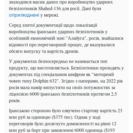
знаходився масив даних про виробництво ударних
безпілотників Shahed-136 для росії. Дані були
у мережі.
оприлюднені
Серед злитої документації щодо локалізації
виробництва іранських ударних безпілотників у
особливій економічній зоні "Алабуга", росія, знайшлися
відомості про переговорний процес, де вказувалися
обсяги випуску та вартість дронів.
У документах безпосередньо не називається тип
продукту, що виготовляється. Безпілотники проходять у
документах під спеціальним шифром як "моторний
човен типу Dolphin 632". Згідно з паперами, на 2022 рік
росія мала намір випустити на своїх потужностях за
ліцензією 6000 іранських безпілотників протягом 2,5
років.
Іранською стороною було озвучено стартову вартість 23
млн руб за одиницю ($375 тис). Однак у ході
переговорів було досягнуто домовленості на рівні 12
млн руб за борт при замовленні 6000 одиниць ($193