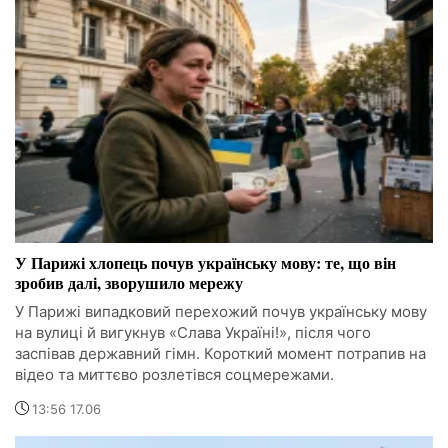
У Парижі хлопець почув українську мову: те, що він
зробив далі, зворушило мережу
У Парижі випадковий перехожий почув українську мову
на вулиці й вигукнув «Слава Україні!», після чого
заспівав державний гімн. Короткий момент потрапив на
відео та миттєво розлетівся соцмережами.
13:56 17.06