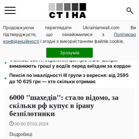
Продовжуючи переглядати Ukrainianwall.com Ви
Тариф 2,64 грн за кіловат з 1 жовтня: власники
підтверджуєте, що ознайомилися з
Політикою
електроопалення платитимуть на 39% менше
конфіденційності
і згодні з використанням файлів cookie.
4 склади Fozzy Group знищила рф: Сільпо
попередило про затримки — полиці порожніють
Зрозумів
Фейкові сайти сервісних центрів МВС: шахраї
виманюють гроші у водіїв перед виїздом за кордон
Пенсія по інвалідності III групи з вересня: від 2595
до 10 625 грн — хто скільки отримає
6000 "шахедів": стало відомо, за
скільки рф купує в ірану
безпілотники
00:00 07.02.2024
Подробиці