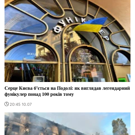
Серце Києва бʼється на Подолі: як виглядав легендарний
фунікулер понад 100 років тому
20:45 10.07