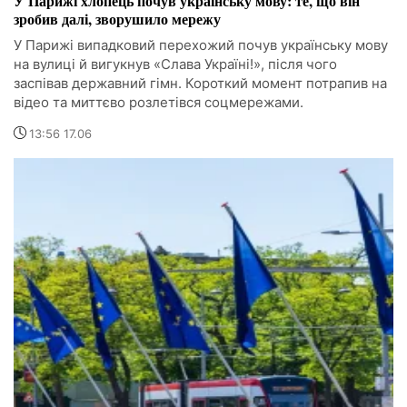
У Парижі хлопець почув українську мову: те, що він
зробив далі, зворушило мережу
У Парижі випадковий перехожий почув українську мову
на вулиці й вигукнув «Слава Україні!», після чого
заспівав державний гімн. Короткий момент потрапив на
відео та миттєво розлетівся соцмережами.
13:56 17.06