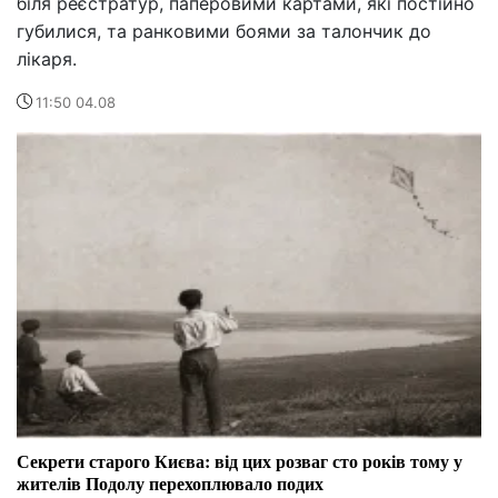
біля реєстратур, паперовими картами, які постійно
губилися, та ранковими боями за талончик до
лікаря.
11:50 04.08
Секрети старого Києва: від цих розваг сто років тому у
жителів Подолу перехоплювало подих