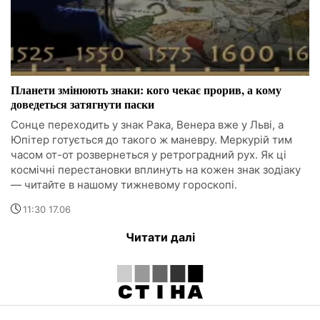
Планети змінюють знаки: кого чекає прорив, а кому
доведеться затягнути паски
Сонце переходить у знак Рака, Венера вже у Льві, а
Юпітер готується до такого ж маневру. Меркурій тим
часом от-от розвернеться у ретроградний рух. Як ці
космічні перестановки вплинуть на кожен знак зодіаку
— читайте в нашому тижневому гороскопі.
11:30 17.06
Читати далі