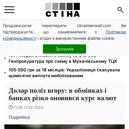
Продовжуючи переглядати Ukrainianwall.com Ви
172 940 грн захистять житло від арешту за
підтверджуєте, що ознайомилися з
Політикою
комуналку: з жовтня поріг — 432 тисячі
конфіденційності
і згодні з використанням файлів cookie.
8 451 грн замість пакунка малюка: Пенсійний фонд
пояснив, як отримати гроші
Зрозумів
1577 людей списали з обліку за $10 000:
Генпрокуратура про схему в Мукачівському ТЦК
100 000 грн за 18 місяців: Укрзалізниця скасувала
щомісячні виплати мобілізованим
Долар поліз вгору: в обмінках і
банках різко оновився курс валют
11:00 11.02.2024
Подробиці