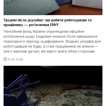
Трудові після дедлайну: що робити роботодавцю та
працівнику — роз'яснення ПФУ
Пенсійний фонд України оприлюднив офіційне
роз'яснення щодо трудових книжок після завершення
перехідного періоду оцифрування. Жодних штрафів для
роботодавців не буде, а стаж працівників не зникне —
але є важливі деталі, які варто знати обом сторонам.
11:41 17.06