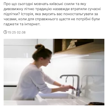
Про що сьогодні мовчать київські схили та яку
дивовижну літню традицію назавжди втратили сучасні
підлітки? Історія, яка змусить вас поностальгувати за
часами, коли для справжнього щастя не потрібні були
гаджети та інтернет.
15:25 02.08