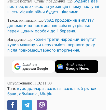
Раніше портал "Стіна" повідомляв, що
Буданов дав
прогноз, що чекає на українців і чому наступні
.
шість місяців війни будуть цікавими
Також ми писали, що
уряд продовжив виплату
допомоги на проживання всім внутрішньо
переміщеним особам до 1 березня.
Нагадуємо, що
кожен третій народний депутат
купив машину чи нерухомість першого року
після повномасштабного вторгнення.
Додайте в
Читайте нас у
Google News
джерела Google
Опубліковано:
11.02 11:00
Теги:
,
,
,
курс доллара
валюта
валютный рынок
,
,
банк
обмінник
Мінфін