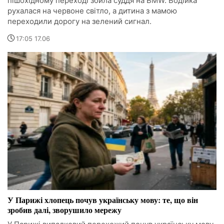
пішохідному переході збила суддя на BMW. Водійка
рухалася на червоне світло, а дитина з мамою
переходили дорогу на зелений сигнал.
17:05 17.06
У Парижі хлопець почув українську мову: те, що він
зробив далі, зворушило мережу