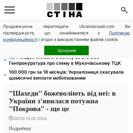
Продовжуючи переглядати Ukrainianwall.com Ви
172 940 грн захистять житло від арешту за
підтверджуєте, що ознайомилися з
Політикою
комуналку: з жовтня поріг — 432 тисячі
конфіденційності
і згодні з використанням файлів cookie.
8 451 грн замість пакунка малюка: Пенсійний фонд
пояснив, як отримати гроші
Зрозумів
1577 людей списали з обліку за $10 000:
Генпрокуратура про схему в Мукачівському ТЦК
100 000 грн за 18 місяців: Укрзалізниця скасувала
щомісячні виплати мобілізованим
"Шахеди" божеволіють від неї: в
України з'явилася потужна
"Покрова" - що це
00:00 13.02.2024
Подробиці