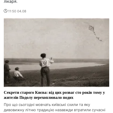
лікаря.
11:50 04.08
Секрети старого Києва: від цих розваг сто років тому у
жителів Подолу перехоплювало подих
Про що сьогодні мовчать київські схили та яку
дивовижну літню традицію назавжди втратили сучасні