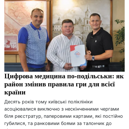
Цифрова медицина по-подільськи: як
район змінив правила гри для всієї
країни
Десять років тому київські поліклініки
асоціювалися виключно з нескінченними чергами
біля реєстратур, паперовими картами, які постійно
губилися, та ранковими боями за талончик до