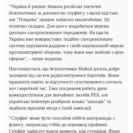
"Україна й раніше збивала російські тактичні
безпілотники за допомогою спуфінгу з малої відстані,
але "Покрова" працює набагато масштабніше. Це
технічно складно. Для цього знадобиться мережа
ідеально синхронізованих передавачів. На щастя,
Україна вже використовує подібну синхронізовану
систему керування радаром у своїй національній мережі
протиповітряної оборони, тому вони вже знайомі з цією
сферою", – пише видання.
Наголошується, що безпілотники Shahed досить добре
захищені від систем радіоелектронної боротьби. Вони
працюють навіть за відсутності супутникового сигналу,
хоч і короткий час. Таке поєднання робить дрон
важкодоступним для звичайних засобів РЕБ, але
українські інженери розібрали кілька "шахедів" та
знайшли вразливі місця у їхній навігації.
"Спуфінг може бути способом обійти контрзаходи з
флангу, наприклад стійкі до перешкод приймачі.
Спуфінг набагато важче виявити, ніж глушіння. Якщо