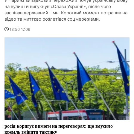
У Парижі випадковий перехожий почув українську мову
на вулиці й вигукнув «Слава Україні!», після чого
заспівав державний гімн. Короткий момент потрапив на
відео та миттєво розлетівся соцмережами.
13:56 17.06
росія коригує вимоги на переговорах: що змусило
кремль змінити тактику