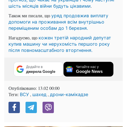
.
шість місяців війни будуть цікавими
Також ми писали, що
уряд продовжив виплату
допомоги на проживання всім внутрішньо
переміщеним особам до 1 березня.
Нагадуємо, що
кожен третій народний депутат
купив машину чи нерухомість першого року
після повномасштабного вторгнення.
Додайте в
Читайте нас у
Google News
джерела Google
Опубліковано:
13.02 00:00
Теги:
,
,
ВСУ
шахед
дрони-камікадзе