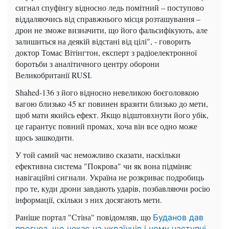
сигнал спуфінгу відносно ледь помітний – поступово
віддаляючись від справжнього місця розташування –
дрон не зможе визначити, що його фальсифікують, але
залишиться на деякій відстані від цілі", - говорить
доктор Томас Вітінгтон, експерт з радіоелектронної
боротьби з аналітичного центру оборони
Великобританії RUSI.
Shahed-136 з його відносно невеликою боєголовкою
вагою близько 45 кг повинен вразити близько до мети,
щоб мати якийсь ефект. Якщо відштовхнути його убік,
це гарантує повний промах, хоча він все одно може
щось зашкодити.
У той самий час неможливо сказати, наскільки
ефективна система "Покрова" чи як вона підміняє
навігаційні сигнали. Україна не розкриває подробиць
про те, куди дрони завдають ударів, позбавляючи росію
інформації, скільки з них досягають мети.
Раніше портал "Стіна" повідомляв, що
Буданов дав
прогноз, що чекає на українців і чому наступні