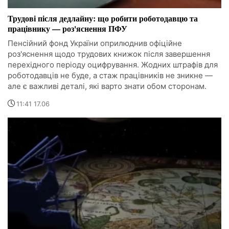
Трудові після дедлайну: що робити роботодавцю та
працівнику — роз'яснення ПФУ
Пенсійний фонд України оприлюднив офіційне
роз'яснення щодо трудових книжок після завершення
перехідного періоду оцифрування. Жодних штрафів для
роботодавців не буде, а стаж працівників не зникне —
але є важливі деталі, які варто знати обом сторонам.
11:41 17.06