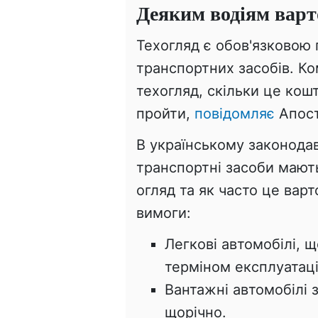
Деяким водіям варт
Техогляд є обов'язковою
транспортних засобів. Ко
техогляд, скільки це кош
пройти,
повідомляє
Апос
В українському законодавс
транспортні засоби мают
огляд та як часто це варто
вимоги:
Легкові автомобілі, щ
терміном експлуатаці
Вантажні автомобілі з
щорічно.