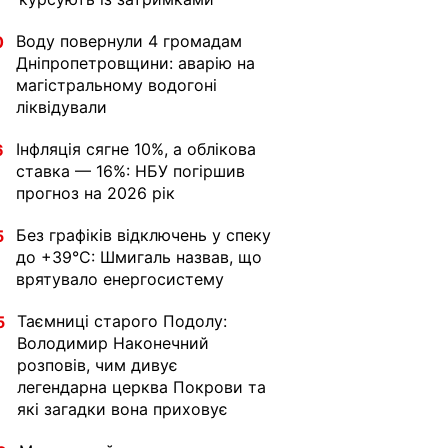
Воду повернули 4 громадам
0
Дніпропетровщини: аварію на
магістральному водогоні
ліквідували
Інфляція сягне 10%, а облікова
6
ставка — 16%: НБУ погіршив
прогноз на 2026 рік
Без графіків відключень у спеку
5
до +39°C: Шмигаль назвав, що
врятувало енергосистему
Таємниці старого Подолу:
5
Володимир Наконечний
розповів, чим дивує
легендарна церква Покрови та
які загадки вона приховує