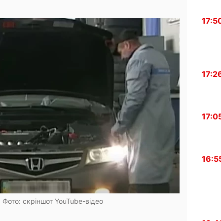
17:5
17:2
17:0
16:5
. Фото: скріншот YouTube-відео