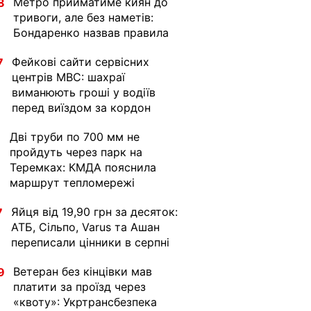
Метро прийматиме киян до
8
тривоги, але без наметів:
Бондаренко назвав правила
Фейкові сайти сервісних
7
центрів МВС: шахраї
виманюють гроші у водіїв
перед виїздом за кордон
Дві труби по 700 мм не
1
пройдуть через парк на
Теремках: КМДА пояснила
маршрут тепломережі
Яйця від 19,90 грн за десяток:
7
АТБ, Сільпо, Varus та Ашан
переписали цінники в серпні
Ветеран без кінцівки мав
9
платити за проїзд через
«квоту»: Укртрансбезпека