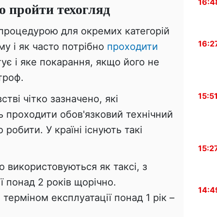
16:4
о пройти техогляд
 процедурою для окремих категорій
16:2
му і як часто потрібно
проходити
тує і яке покарання, якщо його не
троф.
15:5
тві чітко зазначено, які
ь проходити обов'язковий технічний
 робити. У країні існують такі
15:2
о використовуються як таксі, з
ї понад 2 років щорічно.
14:4
 терміном експлуатації понад 1 рік –