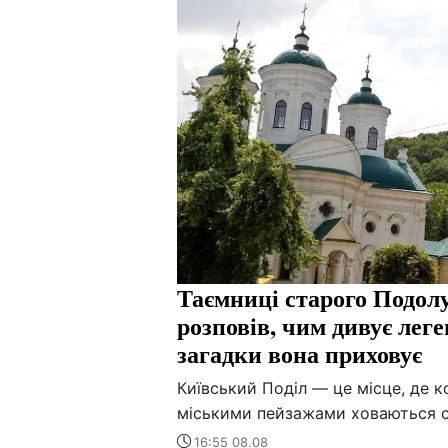
Таємниці старого Подол
розповів, чим дивує лег
загадки вона приховує
Київський Поділ — це місце, де к
міськими пейзажами ховаються ст
16:55 08.08