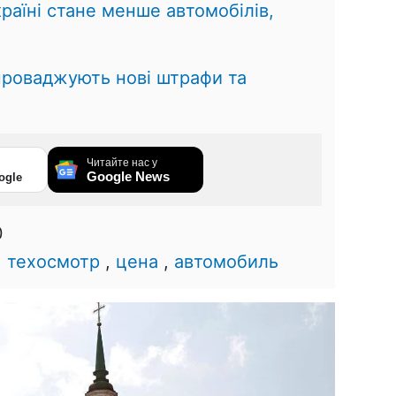
країні стане менше автомобілів,
проваджують нові штрафи та
Читайте нас у
Google News
ogle
0
,
техосмотр
,
цена
,
автомобиль