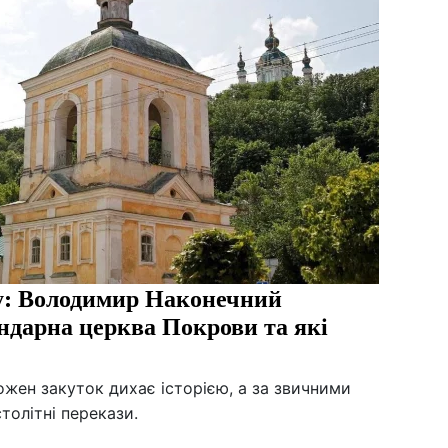
у: Володимир Наконечний
ендарна церква Покрови та які
ожен закуток дихає історією, а за звичними
олітні перекази.