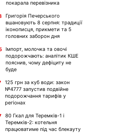
покарала перевізника
Григорія Печерського
8
вшановують 8 серпня: традиції
іконописця, прикмети та 5
головних заборон дня
Імпорт, молочка та овочі
5
подорожчають: аналітик КШЕ
пояснив, чому дефіциту не
буде
125 грн за куб води: закон
7
№4777 запустив подвійне
подорожчання тарифів у
регіонах
80 Гкал для Теремків-1 і
7
Теремків-2: котельня
працюватиме під час блекауту