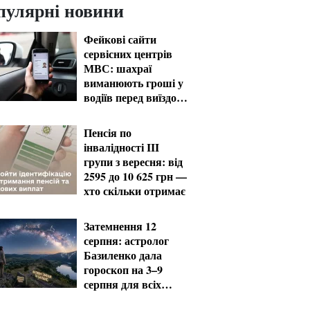
пулярні новини
Фейкові сайти
сервісних центрів
МВС: шахраї
виманюють гроші у
водіїв перед виїздом
за кордон
Пенсія по
інвалідності III
групи з вересня: від
2595 до 10 625 грн —
хто скільки отримає
Затемнення 12
серпня: астролог
Базиленко дала
гороскоп на 3–9
серпня для всіх
знаків зодіаку