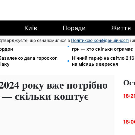
Київ
Поради
Життя
підтверджуєте, що ознайомилися з
Політикою конфіденційності
і 
в МВС: шахраї виманюють
Пенсія по інвалідності III г
кордон
грн — хто скільки отримає
 Базиленко дала гороскоп
Нічний тариф на світло 2,16
діаку
на місяць з вересня
Ос
 2024 року вже потрібно
д — скільки коштує
18:2
18:0