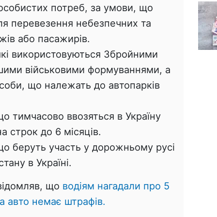
особистих потреб, за умови, що
ля перевезення небезпечних та
жів або пасажирів.
 які використовуються Збройними
ншими військовими формуваннями, а
соби, що належать до автопарків
що тимчасово ввозяться в Україну
на строк до 6 місяців.
що беруть участь у дорожньому русі
стану в Україні.
овідомляв, що
водіям нагадали про 5
на авто немає штрафів.