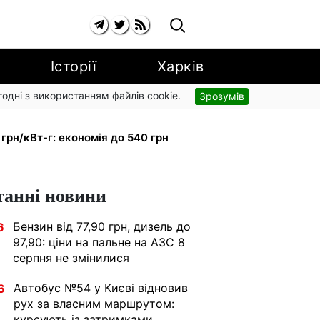
Історії
Харків
згодні з використанням файлів cookie.
Зрозумів
рупи з вересня: від 2595 до 10 625
 грн/кВт-г: економія до 540 грн
танні новини
Бензин від 77,90 грн, дизель до
6
97,90: ціни на пальне на АЗС 8
серпня не змінилися
Автобус №54 у Києві відновив
6
рух за власним маршрутом:
курсують із затримками