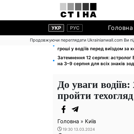
Головна
УКР
РУС
Продовжуючи переглядати Ukrainianwall.com Ви 
Фейкові сайти сервісних центрі
гроші у водіїв перед виїздом за 
Затемнення 12 серпня: астролог
на 3–9 серпня для всіх знаків зо
До уваги водіїв:
пройти техогля
Головна
»
Київ
19:30 13.03.2024