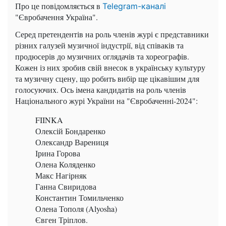
Про це повідомляється в
Telegram-каналі
"Євробачення Україна".
Серед претендентів на роль членів журі є представники
різних галузей музичної індустрії, від співаків та
продюсерів до музичних оглядачів та хореографів.
Кожен із них зробив свій внесок в українську культуру
та музичну сцену, що робить вибір ще цікавішим для
голосуючих. Ось імена кандидатів на роль членів
Національного журі України на "Євробаченні-2024":
FIINKA
Олексій Бондаренко
Олександр Варениця
Ірина Горова
Олена Коляденко
Макс Нагірняк
Ганна Свиридова
Константин Томильченко
Олена Тополя (Alyosha)
Євген Тріплов.