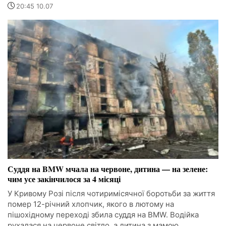
20:45 10.07
Суддя на BMW мчала на червоне, дитина — на зелене:
чим усе закінчилося за 4 місяці
У Кривому Розі після чотиримісячної боротьби за життя
помер 12-річний хлопчик, якого в лютому на
пішохідному переході збила суддя на BMW. Водійка
рухалася на червоне світло, а дитина з мамою