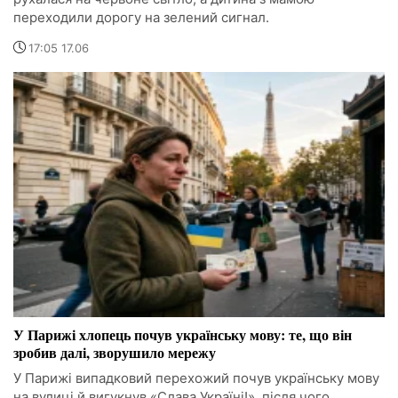
переходили дорогу на зелений сигнал.
17:05 17.06
У Парижі хлопець почув українську мову: те, що він
зробив далі, зворушило мережу
У Парижі випадковий перехожий почув українську мову
на вулиці й вигукнув «Слава Україні!», після чого