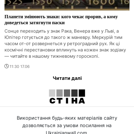
Планети змінюють знаки: кого чекає прорив, а кому
доведеться затягнути паски
Сонце переходить у знак Рака, Венера вже у Льві, а
Юпітер готується до такого ж маневру. Меркурій тим
часом от-от розвернеться у ретроградний рух. Як ці
космічні перестановки вплинуть на кожен знак зодіаку
— читайте в нашому тижневому гороскопі.
11:30 17.06
Читати далі
Використання будь-яких матеріалів сайту
дозволяється за умови посилання на
Ukrainianwall.com.