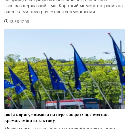
заспівав державний гімн. Короткий момент потрапив на
відео та миттєво розлетівся соцмережами.
13:56 17.06
росія коригує вимоги на переговорах: що змусило
кремль змінити тактику
Москва намагається подати можливі контакти щодо