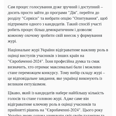
Сам процес голосування дуже зручний і доступний –
досить просто зайти до програми "Дія", перейти до
розділу "Сервіси" та вибрати опцію "Опитування", щоб
підтримати одного з кандидатів. Такий спосіб участі
робить процес більш демократичним і дозволяє
кожному охочому зробити свій внесок у формування
журі.
Національне журі України відіграватиме важливу роль в
оцінці виступів учасників з інших країн на
"Євробаченні-2024". Їхня професійна думка та смак
визначить, хто отримає максимальні бали і можливо
стане переможцем конкурсу. Тому вибір складу журі –
це відповідальне завдання, яке українці виконують із
великим ентузіазмом.
Цікаво, який із кандидатів набере найбільшу кількість
голосів та стане головою журі. Адже саме він
відіграватиме ключову роль в оцінці учасників та
прийнятті рішень на "Євробаченні-2024". Цього року
Україна знову готова здивувати світ своїм талантом та