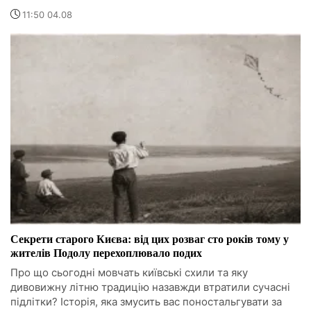
11:50 04.08
Секрети старого Києва: від цих розваг сто років тому у
жителів Подолу перехоплювало подих
Про що сьогодні мовчать київські схили та яку
дивовижну літню традицію назавжди втратили сучасні
підлітки? Історія, яка змусить вас поностальгувати за