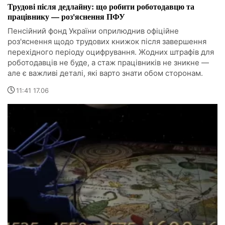
Трудові після дедлайну: що робити роботодавцю та
працівнику — роз'яснення ПФУ
Пенсійний фонд України оприлюднив офіційне
роз'яснення щодо трудових книжок після завершення
перехідного періоду оцифрування. Жодних штрафів для
роботодавців не буде, а стаж працівників не зникне —
але є важливі деталі, які варто знати обом сторонам.
11:41 17.06