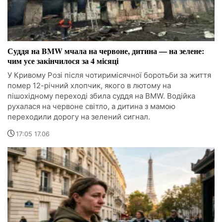
Суддя на BMW мчала на червоне, дитина — на зелене:
чим усе закінчилося за 4 місяці
У Кривому Розі після чотиримісячної боротьби за життя
помер 12-річний хлопчик, якого в лютому на
пішохідному переході збила суддя на BMW. Водійка
рухалася на червоне світло, а дитина з мамою
переходили дорогу на зелений сигнал.
17:05 17.06