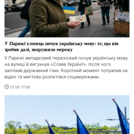
У Парижі хлопець почув українську мову: те, що він
зробив далі, зворушило мережу
У Парижі випадковий перехожий почув українську мову
на вулиці й вигукнув «Слава Україні!», після чого
заспівав державний гімн. Короткий момент потрапив на
відео та миттєво розлетівся соцмережами.
13:56 17.06