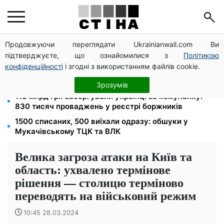
Продовжуючи переглядати Ukrainianwall.com Ви
100 000 грн за 18 місяців: Укрзалізниця скасувала
підтверджуєте, що ознайомилися з
Політикою
щомісячні виплати мобілізованим
конфіденційності
і згодні з використанням файлів cookie.
120 грн на день лише на дорогу: кияни масово
звільняються через тариф 30 грн за проїзд
Зрозумів
113 млрд грн заборгували українці за комуналку:
830 тисяч проваджень у реєстрі боржників
1500 списаних, 500 виїхали одразу: обшуки у
Мукачівському ТЦК та ВЛК
Велика загроза атаки на Київ та
область: ухвалено термінове
рішення — столицю терміново
переводять на військовий режим
10:45 28.03.2024