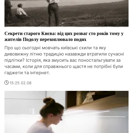
Секрети старого Києва: від цих розваг сто років тому у
жителів Подолу перехоплювало подих
Про що сьогодні мовчать київські схили та яку
дивовижну літню традицію назавжди втратили сучасні
підлітки? Історія, яка змусить вас поностальгувати за
часами, коли для справжнього щастя не потрібні були
гаджети та інтернет.
15:25 02.08