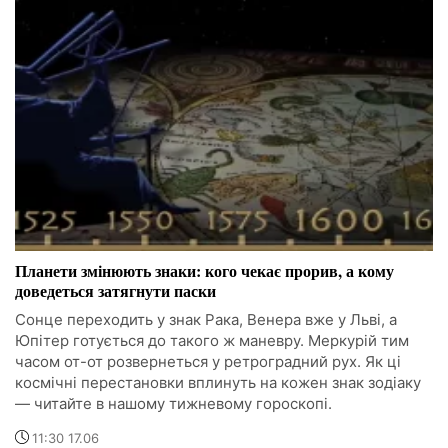
Планети змінюють знаки: кого чекає прорив, а кому
доведеться затягнути паски
Сонце переходить у знак Рака, Венера вже у Льві, а
Юпітер готується до такого ж маневру. Меркурій тим
часом от-от розвернеться у ретроградний рух. Як ці
космічні перестановки вплинуть на кожен знак зодіаку
— читайте в нашому тижневому гороскопі.
11:30 17.06