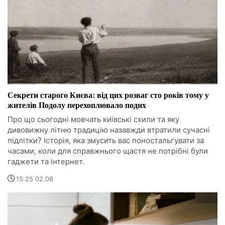
Секрети старого Києва: від цих розваг сто років тому у
жителів Подолу перехоплювало подих
Про що сьогодні мовчать київські схили та яку
дивовижну літню традицію назавжди втратили сучасні
підлітки? Історія, яка змусить вас поностальгувати за
часами, коли для справжнього щастя не потрібні були
гаджети та інтернет.
15:25 02.08