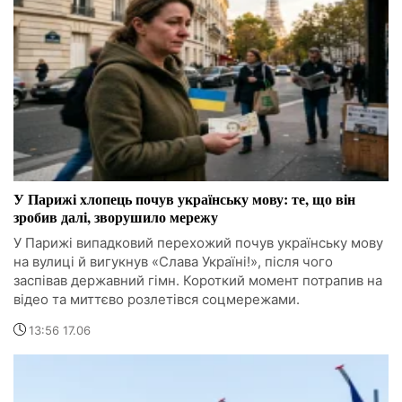
У Парижі хлопець почув українську мову: те, що він
зробив далі, зворушило мережу
У Парижі випадковий перехожий почув українську мову
на вулиці й вигукнув «Слава Україні!», після чого
заспівав державний гімн. Короткий момент потрапив на
відео та миттєво розлетівся соцмережами.
13:56 17.06