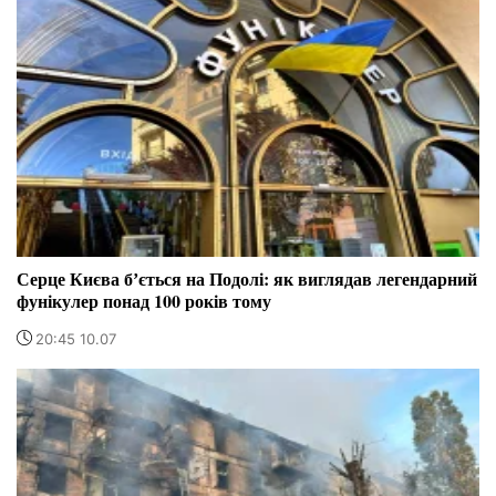
Серце Києва бʼється на Подолі: як виглядав легендарний
фунікулер понад 100 років тому
20:45 10.07