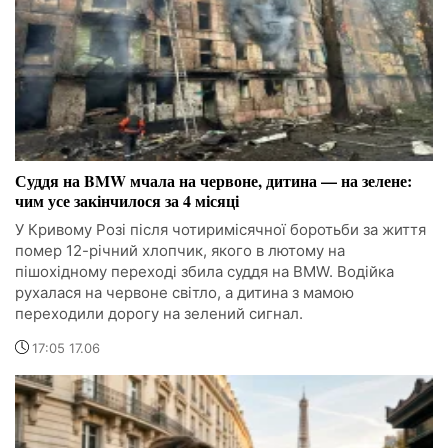
Суддя на BMW мчала на червоне, дитина — на зелене:
чим усе закінчилося за 4 місяці
У Кривому Розі після чотиримісячної боротьби за життя
помер 12-річний хлопчик, якого в лютому на
пішохідному переході збила суддя на BMW. Водійка
рухалася на червоне світло, а дитина з мамою
переходили дорогу на зелений сигнал.
17:05 17.06