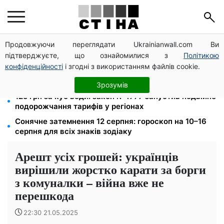
Продовжуючи переглядати Ukrainianwall.com Ви
Середа 12 серпня — найнебезпечніший день тижня:
підтверджуєте, що ознайомилися з
Політикою
що можна й не можна робити з 10 до 16 серпня
конфіденційності
і згодні з використанням файлів cookie.
До 19 400 грн на дрова: ПФУ приймає заяви на
субсидію для власників пічного опалення
Зрозумів
125 грн за куб води: закон №4777 запустив подвійне
подорожчання тарифів у регіонах
Сонячне затемнення 12 серпня: гороскоп на 10–16
серпня для всіх знаків зодіаку
Арешт усіх грошей: українців
вирішили жорстко карати за борги
з комуналки – війна вже не
перешкода
22:30 21.05.2025