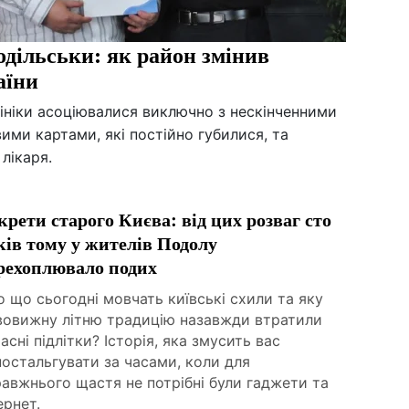
дільськи: як район змінив
аїни
лініки асоціювалися виключно з нескінченними
ими картами, які постійно губилися, та
лікаря.
крети старого Києва: від цих розваг сто
ків тому у жителів Подолу
рехоплювало подих
 що сьогодні мовчать київські схили та яку
вовижну літню традицію назавжди втратили
асні підлітки? Історія, яка змусить вас
остальгувати за часами, коли для
авжнього щастя не потрібні були гаджети та
ернет.