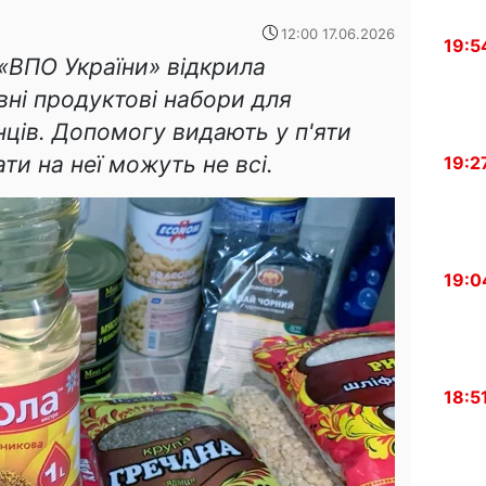
12:00 17.06.2026
19:5
 «ВПО України» відкрила
вні продуктові набори для
ців. Допомогу видають у п'яти
ти на неї можуть не всі.
19:2
19:0
18:5