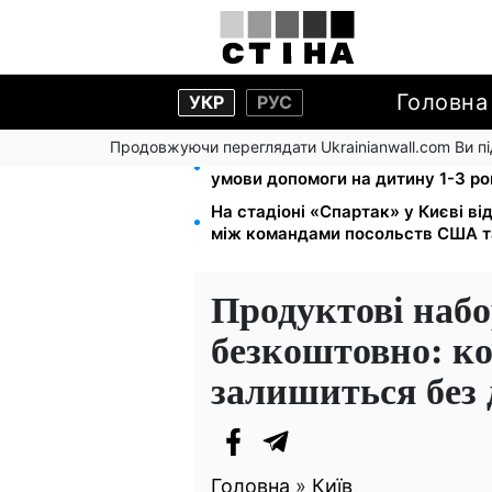
Головна
УКР
РУС
Продовжуючи переглядати Ukrainianwall.com Ви 
Працюєте повний день — отриму
умови допомоги на дитину 1-3 ро
На стадіоні «Спартак» у Києві в
між командами посольств США т
Продуктові наб
безкоштовно: ког
залишиться без
Головна
»
Київ