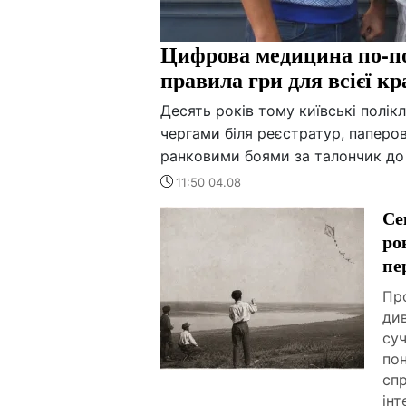
Цифрова медицина по-по
правила гри для всієї кр
Десять років тому київські полік
чергами біля реєстратур, паперов
ранковими боями за талончик до 
11:50 04.08
Се
ро
пе
Про
ди
суч
пон
спр
інт