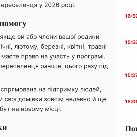
переселенця у 2026 році.
16:5
опомогу
 якщо ви або члени вашої родини
15:5
чні, лютому, березні, квітні, травні
 маєте право на участь у програмі.
 переселенця раніше, цього разу під
15:2
 спрямована на підтримку людей,
и свої домівки зовсім недавно й ще
15:0
бут на новому місці.
ки
По