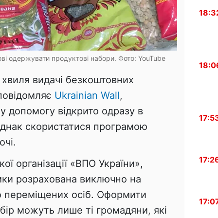
18:3
ові одержувати продуктові набори. Фото: YouTube
18:0
а хвиля видачі безкоштовних
 повідомляє
Ukrainian Wall
,
у допомогу відкрито одразу в
17:5
 однак скористатися програмою
очі.
17:2
ої організації «ВПО України»,
мки розрахована виключно на
о переміщених осіб. Оформити
17:0
бір можуть лише ті громадяни, які