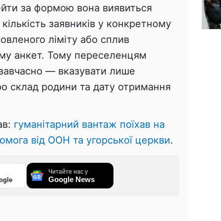
ейти за формою вона виявиться
 кількість заявників у конкретному
новленого ліміту або сплив
му анкет. Тому переселенцям
 завчасно — вказувати лише
ро склад родини та дату отримання
ав:
гуманітарний вантаж поїхав на
помога від ООН та угорської церкви
.
Читайте нас у
Google News
ogle