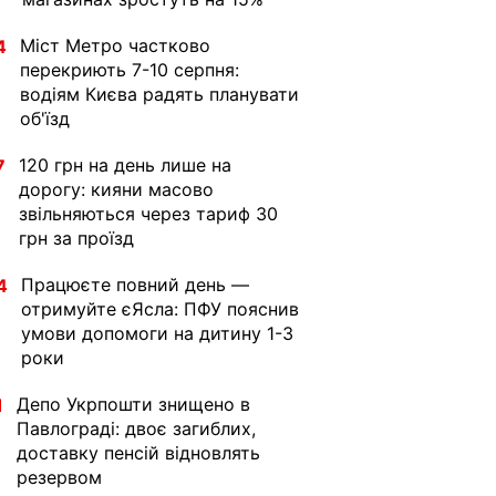
Міст Метро частково
4
перекриють 7-10 серпня:
водіям Києва радять планувати
об'їзд
120 грн на день лише на
7
дорогу: кияни масово
звільняються через тариф 30
грн за проїзд
Працюєте повний день —
4
отримуйте єЯсла: ПФУ пояснив
умови допомоги на дитину 1-3
роки
Депо Укрпошти знищено в
1
Павлограді: двоє загиблих,
доставку пенсій відновлять
резервом