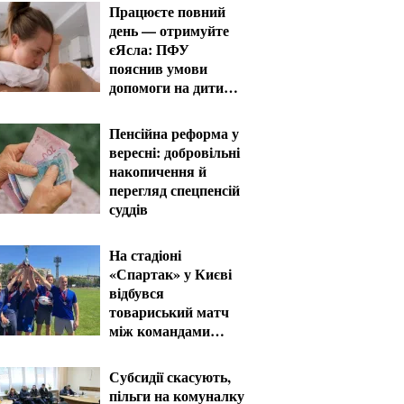
Працюєте повний
день — отримуйте
єЯсла: ПФУ
пояснив умови
допомоги на дитину
1-3 роки
Пенсійна реформа у
вересні: добровільні
накопичення й
перегляд спецпенсій
суддів
На стадіоні
«Спартак» у Києві
відбувся
товариський матч
між командами
посольств США та
Франції
Субсидії скасують,
пільги на комуналку