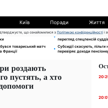
Київ
Поради
Життя
підтверджуєте, що ознайомилися з
Політикою конфіденційності
і 
йте єЯсла: ПФУ пояснив
Пенсійна реформа у вересн
ки
перегляд спецпенсій судді
ідбувся товариський матч
Субсидії скасують, пільги
а Франції
перевіряє доходи пенсіонер
Ос
ори роздають
о пустять, а хто
20:2
 допомоги
20:0