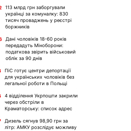
113 млрд грн заборгували
2
українці за комуналку: 830
тисяч проваджень у реєстрі
боржників
Дані чоловіків 18-60 років
6
передадуть Міноборони:
податкова звірить військовий
облік за 90 днів
ПіС готує центри депортації
3
для українських чоловіків без
легальної роботи в Польщі
4 відділення Укрпошти закрили
6
через обстріли в
Краматорську: список адрес
Дизель сягнув 98,90 грн за
7
літр: АМКУ розслідує можливу