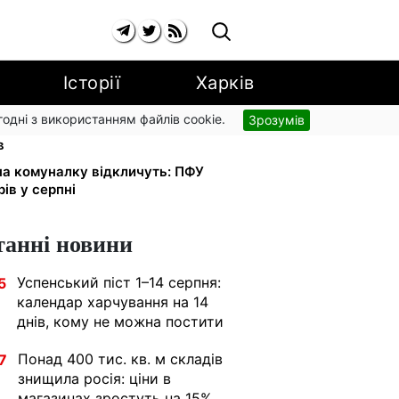
Історії
Харків
згодні з використанням файлів cookie.
Зрозумів
і: добровільні накопичення й
в
 на комуналку відкличуть: ПФУ
ів у серпні
танні новини
Успенський піст 1–14 серпня:
5
календар харчування на 14
днів, кому не можна постити
Понад 400 тис. кв. м складів
7
знищила росія: ціни в
магазинах зростуть на 15%