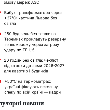
змову мереж АЗС
Вибух трансформатора через
2
+37°C: частина Львова без
світла
280 будівель без тепла: на
3
Теремках прокладуть резервну
тепломережу через загрозу
удару по ТЕЦ-5
20 годин без світла: чекліст
7
підготовки до зими 2026-2027
для квартир і будинків
+50°C на термометрах:
6
українці фіксують пекельну
спеку по всій країні — кадри
пулярні новини