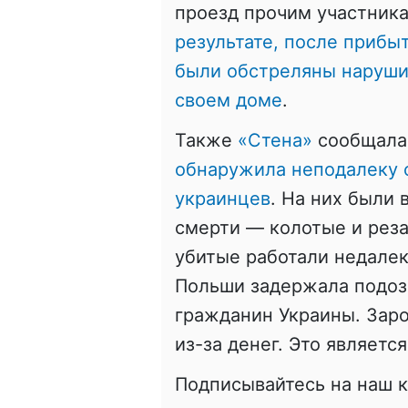
проезд прочим участник
результате, после прибы
были обстреляны нарушит
своем доме
.
Также
«Стена»
сообщала
обнаружила неподалеку о
украинцев
. На них были
смерти — колотые и реза
убитые работали недалек
Польши задержала подоз
гражданин Украины. Зар
из-за денег. Это являет
Подписывайтесь на наш 