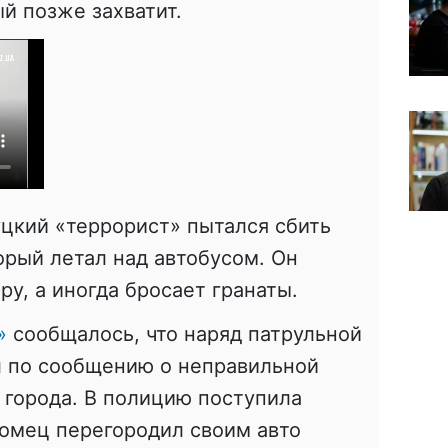
ый позже захватит.
уцкий «террорист» пытался сбить
орый летал над автобусом. Он
ру, а иногда бросает гранаты.
»
сообщалось, что наряд патрульной
л по сообщению о неправильной
ц города. В полицию поступила
комец перегородил своим авто