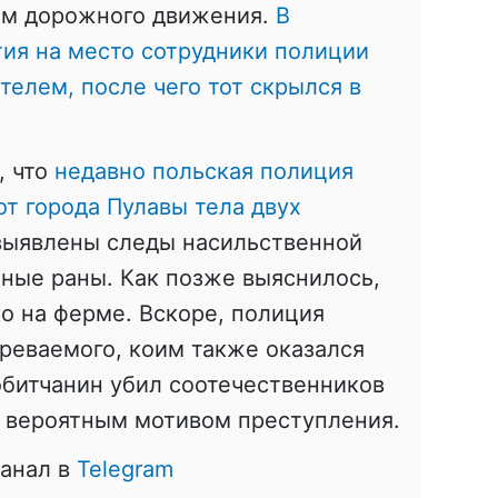
ам дорожного движения.
В
тия на место сотрудники полиции
елем, после чего тот скрылся в
, что
недавно польская полиция
т города Пулавы тела двух
 выявлены следы насильственной
ные раны. Как позже выяснилось,
о на ферме. Вскоре, полиция
реваемого, коим также оказался
обитчанин убил соотечественников
ся вероятным мотивом преступления.
канал в
Telegram