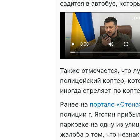
садится в автобус, котор
Также отмечается, что л
полицейский коптер, кот
иногда стреляет по копте
Ранее на
портале «Стена
полиции г. Яготин прибы
парковке на одну из ули
жалоба о том, что незна