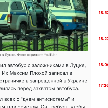
18:5
18:2
 в Луцке. Фото: скриншот YouTube
18:0
ил автобус с заложниками в Луцке,
. Их Максим Плохой записал в
й страничке в запрещенной в Украине
17:2
вилась перед захватом автобуса.
л всех с "днем антисистемы" и
ым террористом. Он требует, чтобы