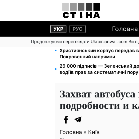
Головна
УКР
РУС
Продовжуючи переглядати Ukrainianwall.com Ви 
Мавіки, зарядні станції та апарат
Християнський корпус передав в
Покровський напрямки
26 000 підписів — Зеленський д
водіїв прав за систематичні пор
Захват автобуса 
подробности и 
Головна
»
Київ