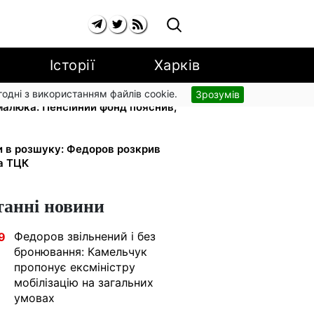
Історії
Харків
згодні з використанням файлів cookie.
Зрозумів
 малюка: Пенсійний фонд пояснив,
и в розшуку: Федоров розкрив
та ТЦК
танні новини
Федоров звільнений і без
9
бронювання: Камельчук
пропонує ексміністру
мобілізацію на загальних
умовах