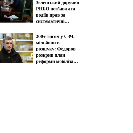
Зеленський доручив
РНБО позбавляти
водіїв прав за
систематичні
порушення
200+ тисяч у СЗЧ,
мільйони в
розшуку: Федоров
розкрив план
реформи мобілізації
та ТЦК