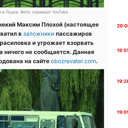
 в Луцке. Фото: скриншот YouTube
 некий Максим Плохой (настоящее
20:0
ватил в
заложники
пассажиров
Красиловка и угрожает взорвать
19:5
а ничего не сообщается. Данная
одована на сайте
obozrevatel.com
.
19:2
19:0