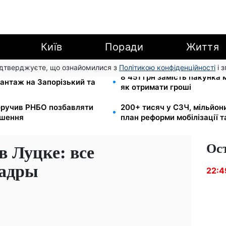
Київ
Поради
Життя
підтверджуєте, що ознайомилися з
Політикою конфіденційності
і 
и для реанімації:
8 451 грн замість пакунка
антаж на Запорізький та
як отримати гроші
оручив РНБО позбавляти
200+ тисяч у СЗЧ, мільйон
ушення
план реформи мобілізації 
Ос
в Луцке: все
кадры
22:4