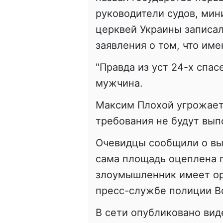
руководители судов, мин
церквей Украины записал
заявления о том, что им
"Правда из уст 24-х спас
мужчина.
Максим Плохой угрожает 
требования не будут вып
Очевидцы сообщили о вы
сама площадь оцеплена 
злоумышленник имеет ор
пресс-службе полиции В
В сети опубликовано вид