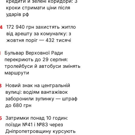
кредити й зелені коридори: 3
кроки стримати ціни після
ударів рф
172 940 грн захистять житло
4
від арешту за комуналку: з
жовтня поріг — 432 тисячі
Бульвар Верховної Ради
1
перекриють до 29 серпня:
тролейбуси й автобуси змінять
маршрути
Новий знак на центральній
8
вулиці: водіям вантажівок
заборонили зупинку — штраф
до 680 грн
Затримки понад 10 годин:
5
поїзди №41 і №83 через
Дніпропетровщину курсують