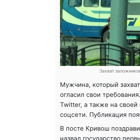
Захват заложников
Мужчина, который захват
огласил свои требования
Twitter, а также на свое
соцсети. Публикация поя
В посте Кривош поздрави
назвал государство перв