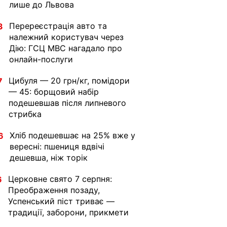
лише до Львова
Перереєстрація авто та
3
належний користувач через
Дію: ГСЦ МВС нагадало про
онлайн-послуги
Цибуля — 20 грн/кг, помідори
7
— 45: борщовий набір
подешевшав після липневого
стрибка
Хліб подешевшає на 25% вже у
6
вересні: пшениця вдвічі
дешевша, ніж торік
Церковне свято 7 серпня:
6
Преображення позаду,
Успенський піст триває —
традиції, заборони, прикмети