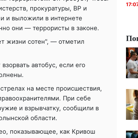
17:0
истерств, прокуратуры, ВР и
и и выложили в интернете
енно они — террористы в законе.
По
ет жизни сотен", — отметил
взорвать автобус, если его
олнены.
стрелах на месте происшествия,
правоохранителями. При себе
ужие и взрывчатку, сообщили в
олынской области.
ео, показывающее, как Кривош