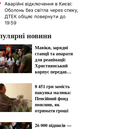
Аварійні відключення в Києві:
7
Оболонь без світла через спеку,
ДТЕК обіцяє повернути до
19:59
пулярні новини
Мавіки, зарядні
станції та апарати
для реанімації:
Християнський
корпус передав
вантаж на
Запорізький та
8 451 грн замість
Покровський
пакунка малюка:
напрямки
Пенсійний фонд
пояснив, як
отримати гроші
26 000 підписів —