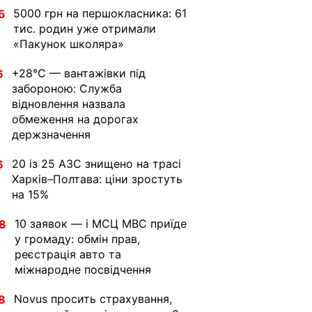
5000 грн на першокласника: 61
5
тис. родин уже отримали
«Пакунок школяра»
+28°C — вантажівки під
6
забороною: Служба
відновлення назвала
обмеження на дорогах
держзначення
20 із 25 АЗС знищено на трасі
6
Харків–Полтава: ціни зростуть
на 15%
10 заявок — і МСЦ МВС приїде
8
у громаду: обмін прав,
реєстрація авто та
міжнародне посвідчення
Novus просить страхування,
8