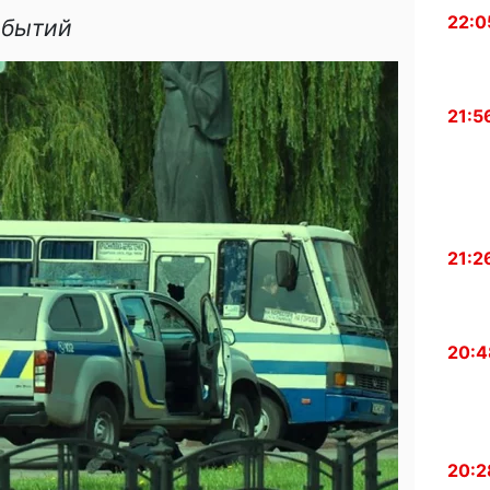
22:0
обытий
21:5
21:2
20:4
20:2