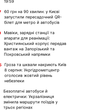
19:59
60 грн на 90 хвилин: у Києві
7
запустили пересадочний QR-
білет для метро й автобусів
Мавіки, зарядні станції та
0
апарати для реанімації:
Християнський корпус передав
вантаж на Запорізький та
Покровський напрямки
Гроза та шквали накриють Київ
5
8 серпня: Укргідрометцентр
оголосив жовтий рівень
небезпеки
Безоплатні автобуси й
1
електрички: Укрзалізниця
змінила маршрути поїздів у
трьох регіонах