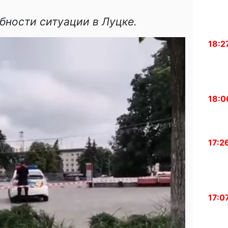
бности ситуации в Луцке.
18:2
18:0
17:2
17:0