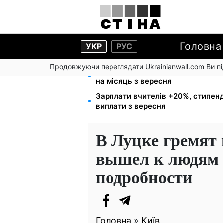
Головна
УКР
РУС
Продовжуючи переглядати Ukrainianwall.com Ви 
Нічний тариф на світло 2,16 грн/к
на місяць з вересня
Зарплати вчителів +20%, стипенд
виплати з вересня
В Луцке гремят
вышел к людям -
подробности
Головна
»
Київ