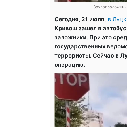
Захват заложнико
Сегодня, 21 июля,
в Луцк
Кривош зашел в автобус
заложники. При это сред
государственных ведомст
террористы. Сейчас в Л
операцию.