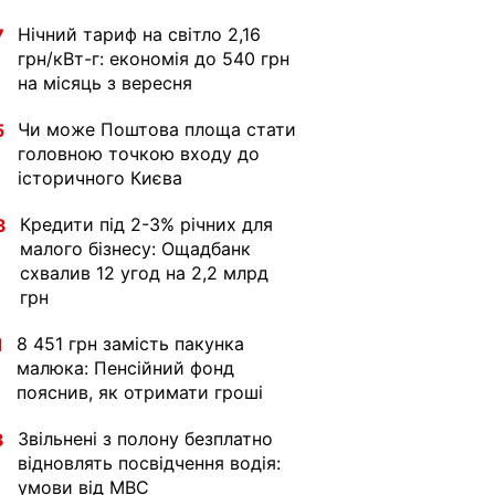
Нічний тариф на світло 2,16
7
грн/кВт-г: економія до 540 грн
на місяць з вересня
Чи може Поштова площа стати
5
головною точкою входу до
історичного Києва
Кредити під 2-3% річних для
3
малого бізнесу: Ощадбанк
схвалив 12 угод на 2,2 млрд
грн
8 451 грн замість пакунка
1
малюка: Пенсійний фонд
пояснив, як отримати гроші
Звільнені з полону безплатно
3
відновлять посвідчення водія:
умови від МВС