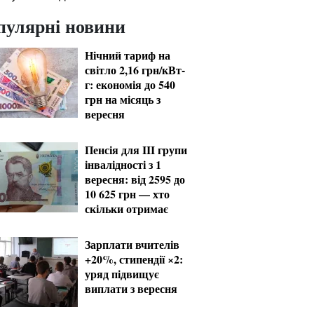
пулярні новини
Нічний тариф на
світло 2,16 грн/кВт-
г: економія до 540
грн на місяць з
вересня
Пенсія для III групи
інвалідності з 1
вересня: від 2595 до
10 625 грн — хто
скільки отримає
Зарплати вчителів
+20%, стипендії ×2:
уряд підвищує
виплати з вересня