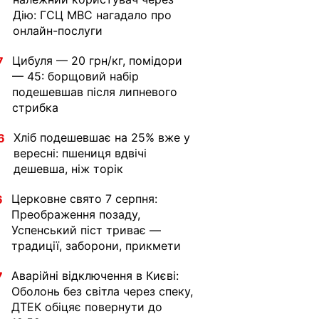
Дію: ГСЦ МВС нагадало про
онлайн-послуги
Цибуля — 20 грн/кг, помідори
7
— 45: борщовий набір
подешевшав після липневого
стрибка
Хліб подешевшає на 25% вже у
6
вересні: пшениця вдвічі
дешевша, ніж торік
Церковне свято 7 серпня:
6
Преображення позаду,
Успенський піст триває —
традиції, заборони, прикмети
Аварійні відключення в Києві:
7
Оболонь без світла через спеку,
ДТЕК обіцяє повернути до