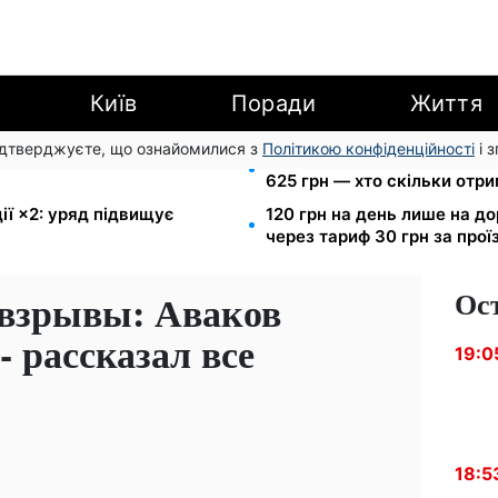
Київ
Поради
Життя
підтверджуєте, що ознайомилися з
Політикою конфіденційності
і 
Вт-г: економія до 540 грн
Пенсія для III групи інвалід
625 грн — хто скільки отр
ії ×2: уряд підвищує
120 грн на день лише на д
через тариф 30 грн за прої
Ос
 взрывы: Аваков
 рассказал все
19:0
18:5