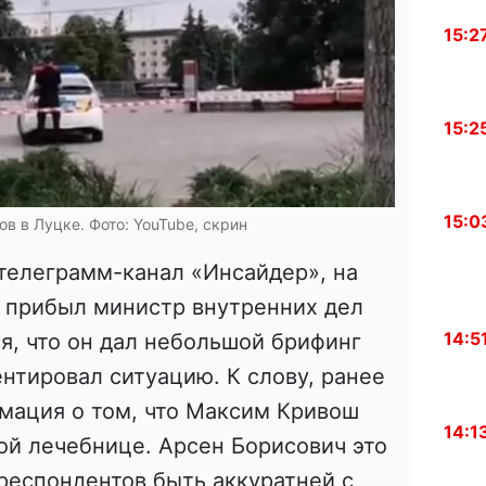
15:2
15:2
15:0
в в Луцке. Фото: YouTube, скрин
телеграмм-канал «Инсайдер», на
 прибыл министр внутренних дел
14:5
я, что он дал небольшой брифинг
тировал ситуацию. К слову, ранее
мация о том, что Максим Кривош
14:1
ой лечебнице. Арсен Борисович это
респондентов быть аккуратней с