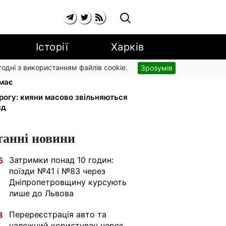
Історії
Харків
згодні з використанням файлів cookie.
Зрозумів
ності з 1 вересня: від 2595 до 10
имає
орогу: кияни масово звільняються
зд
танні новини
Затримки понад 10 годин:
5
поїзди №41 і №83 через
Дніпропетровщину курсують
лише до Львова
Перереєстрація авто та
3
належний користувач через