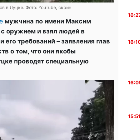
в в Луцке. Фото: YouTube, скрин
16:2
е
мужчина по имени Максим
 с оружием и взял людей в
и его требований – заявления глав
16:1
в о том, что они якобы
уцке проводят специальную
16:0
15:5