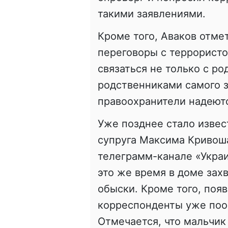
такими заявлениями.
Кроме того, Аваков отме
переговоры с террористо
связаться не только с р
родственниками самого з
правоохранители надеют
Уже позднее стало извест
супруга Максима Кривош
телеграмм-канале «Украи
это же время в доме зах
обыски. Кроме того, поя
корреспонденты уже поо
Отмечается, что мальчик