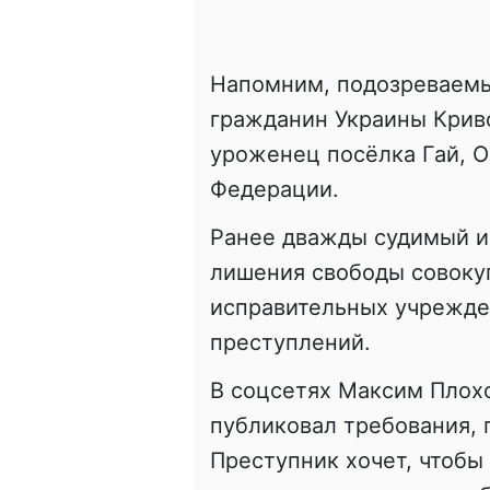
Напомним, подозреваемы
гражданин Украины Криво
уроженец посёлка Гай, 
Федерации.
Ранее дважды судимый и
лишения свободы совоку
исправительных учрежде
преступлений.
В соцсетях Максим Плохо
публиковал требования, 
Преступник хочет, чтобы