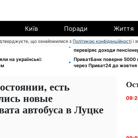
Київ
Поради
Життя
підтверджуєте, що ознайомилися з
Політикою конфіденційності
і 
грн/куб, газ може сягнути
Субсидії скасують, пільги
перевіряє доходи пенсіонер
яли на українські:
ПриватБанк поверне 5000 
ям
через Приват24 до жовтня
Ос
остоянии, есть
лись новые
09:2
вата автобуса в Луцке