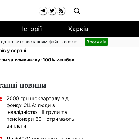
Історії
Харків
згодні з використанням файлів cookie.
Зрозумів
 на комуналку відкличуть: ПФУ
ів у серпні
грн за комуналку: 100% кешбек
танні новини
2000 грн щокварталу від
8
фонду США: люди з
інвалідністю I-II групи та
пенсіонери 60+ отримають
виплати
До +40°С розжарить сьогодні: