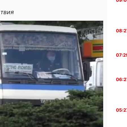
09:0
ствия
08:2
07:2
06:2
05:2