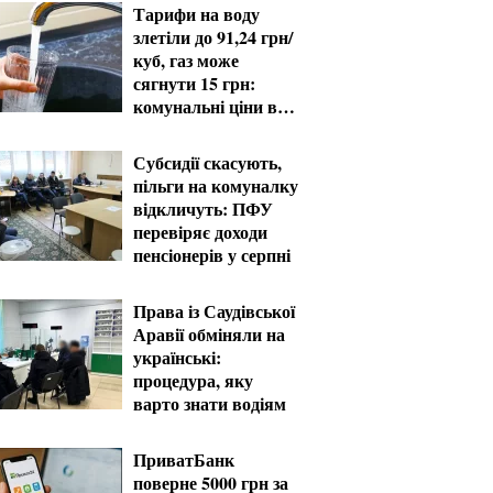
Тарифи на воду
злетіли до 91,24 грн/
куб, газ може
сягнути 15 грн:
комунальні ціни в
серпні
Субсидії скасують,
пільги на комуналку
відкличуть: ПФУ
перевіряє доходи
пенсіонерів у серпні
Права із Саудівської
Аравії обміняли на
українські:
процедура, яку
варто знати водіям
ПриватБанк
поверне 5000 грн за