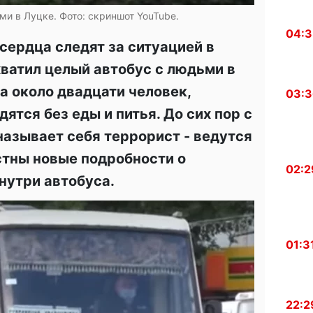
ми в Луцке. Фото: скриншот YouTube.
04:
сердца следят за ситуацией в
ахватил целый автобус с людьми в
а около двадцати человек,
03:
ятся без еды и питья. До сих пор с
называет себя террорист - ведутся
стны новые подробности о
02:2
нутри автобуса.
01:3
22:2