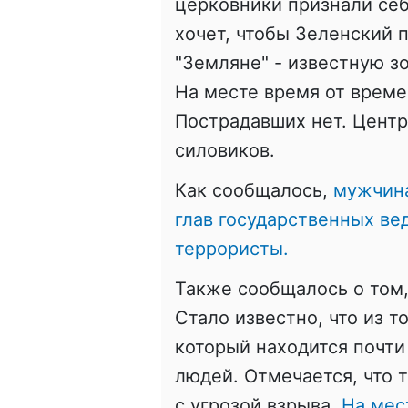
церковники признали себ
хочет, чтобы Зеленский 
"Земляне" - известную з
На месте время от време
Пострадавших нет. Центр
силовиков.
Как сообщалось,
мужчина
глав государственных ве
террористы.
Также сообщалось о том,
Стало известно, что из т
который находится почти
людей. Отмечается, что 
с угрозой взрыва.
На мес