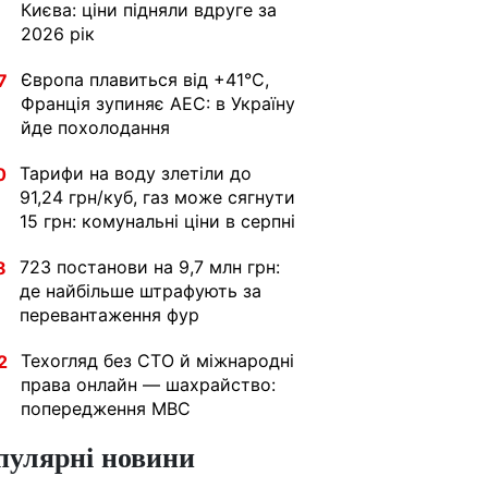
Києва: ціни підняли вдруге за
2026 рік
Європа плавиться від +41°C,
7
Франція зупиняє АЕС: в Україну
йде похолодання
Тарифи на воду злетіли до
0
91,24 грн/куб, газ може сягнути
15 грн: комунальні ціни в серпні
723 постанови на 9,7 млн грн:
8
де найбільше штрафують за
перевантаження фур
Техогляд без СТО й міжнародні
2
права онлайн — шахрайство:
попередження МВС
пулярні новини