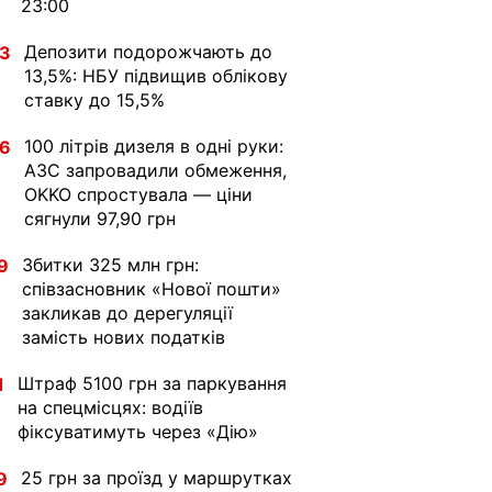
23:00
Депозити подорожчають до
33
13,5%: НБУ підвищив облікову
ставку до 15,5%
100 літрів дизеля в одні руки:
36
АЗС запровадили обмеження,
OKKO спростувала — ціни
сягнули 97,90 грн
Збитки 325 млн грн:
9
співзасновник «Нової пошти»
закликав до дерегуляції
замість нових податків
Штраф 5100 грн за паркування
1
на спецмісцях: водіїв
фіксуватимуть через «Дію»
25 грн за проїзд у маршрутках
9