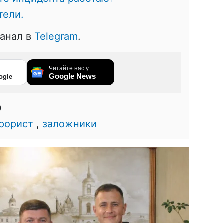
тели.
канал в
Telegram
.
Читайте нас у
Google News
ogle
9
рорист
,
заложники