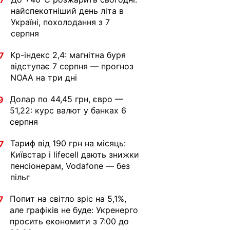
7
найспекотніший день літа в
Україні, похолодання з 7
серпня
Kp-індекс 2,4: магнітна буря
7
відступає 7 серпня — прогноз
NOAA на три дні
Долар по 44,45 грн, євро —
9
51,22: курс валют у банках 6
серпня
Тариф від 190 грн на місяць:
7
Київстар і lifecell дають знижки
пенсіонерам, Vodafone — без
пільг
Попит на світло зріс на 5,1%,
7
але графіків не буде: Укренерго
просить економити з 7:00 до