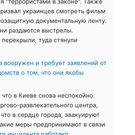
я "террористами в законе". Также
призвал украинцев смотреть фильм
оозащитную документальную ленту.
ни раздаются выстрелы.
 перекрыли, туда стянули
 вооружен и требует заявлений от
домств о том, что они якобы
 что в Киеве снова неспокойно.
оргово-развлекательного центра,
 что в сердце города, эвакуируют
такие меры предпринимают в связи
те инцидента работают