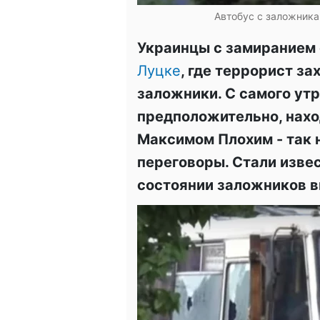
Автобус с заложника
Украинцы с замиранием 
Луцке
, где террорист з
заложники. С самого утр
предположительно, наход
Максимом Плохим - так 
переговоры. Стали изве
состоянии заложников в