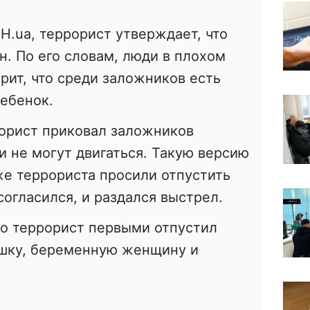
Н.uа, террорист утверждает, что
н. По его словам, люди в плохом
рит, что среди заложников есть
ебенок.
орист приковал заложников
и не могут двигаться. Такую версию
же террориста просили отпустить
 согласился, и раздался выстрел.
то террорист первыми отпустил
ушку, беременную женщину и