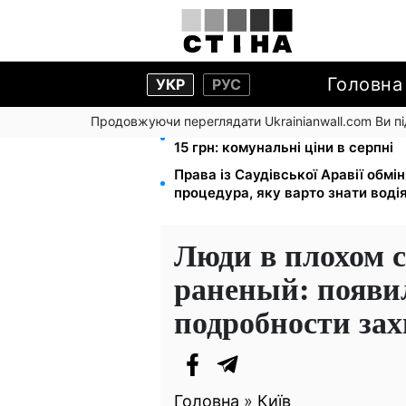
Головна
УКР
РУС
Продовжуючи переглядати Ukrainianwall.com Ви 
Тарифи на воду злетіли до 91,24 
15 грн: комунальні ціни в серпні
Права із Саудівської Аравії обмін
процедура, яку варто знати воді
Люди в плохом с
раненый: появи
подробности зах
Головна
»
Київ