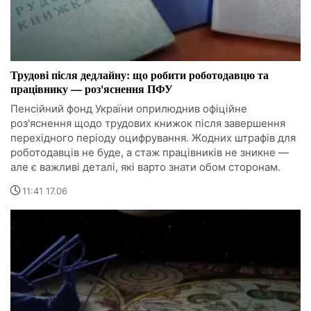
Трудові після дедлайну: що робити роботодавцю та
працівнику — роз'яснення ПФУ
Пенсійний фонд України оприлюднив офіційне
роз'яснення щодо трудових книжок після завершення
перехідного періоду оцифрування. Жодних штрафів для
роботодавців не буде, а стаж працівників не зникне —
але є важливі деталі, які варто знати обом сторонам.
11:41 17.06