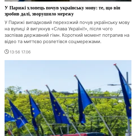
У Парижі хлопець почув українську мову: те, що він
зробив далі, зворушило мережу
У Парижі випадковий перехожий почув українську мову
на вулиці й вигукнув «Слава Україні!», після чого
заспівав державний гімн. Короткий момент потрапив на
відео та миттєво розлетівся соцмережами.
13:56 17.06