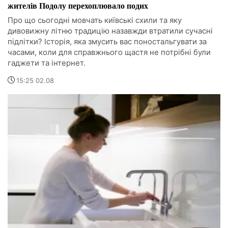
жителів Подолу перехоплювало подих
Про що сьогодні мовчать київські схили та яку
дивовижну літню традицію назавжди втратили сучасні
підлітки? Історія, яка змусить вас поностальгувати за
часами, коли для справжнього щастя не потрібні були
гаджети та інтернет.
15:25 02.08