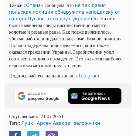
Также
сообщала, что
«Стена»
не так давно
польская полиция обнаружила неподалеку от
. На них
города Пулавы тела двух украинцев
были выявлены следы насильственной смерти —
колотые и резаные раны. Как позже выяснилось,
убитые работали недалеко на ферме. Вскоре, полиция
Польши задержала подозреваемого, коим также
оказался гражданин Украины. Заробитчанин убил
соотечественников из-за денег. Это является наиболее
вероятным мотивом преступления.
Подписывайтесь на наш канал в
Telegram
Додайте в
Читайте нас у
Google News
джерела Google
Опубліковано:
21.07 20:51
Теги:
,
,
Луцк
Арсен Аваков
заложники