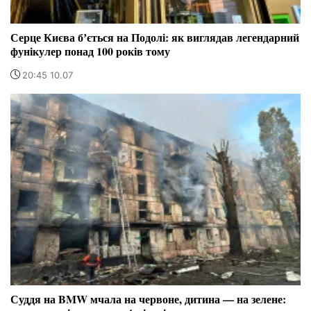
Серце Києва бʼється на Подолі: як виглядав легендарний
фунікулер понад 100 років тому
20:45 10.07
Суддя на BMW мчала на червоне, дитина — на зелене: