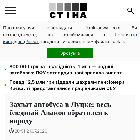
Продовжуючи переглядати Ukrainianwall.com Ви
Прикував кайданками до драбини на всю ніч: на
підтверджуєте, що ознайомилися з
Політикою
Закарпатті судитимуть працівника ТЦК за
катування
конфіденційності
і згодні з використанням файлів cookie.
Зарплата 30 000 грн — пенсія 11 500 грн: ПФУ
Зрозумів
пояснив, як розрахувати виплати у 2026 році
800 000 грн за інвалідність, 1 млн — родині
загиблого: ПФУ затвердив нові правила виплат
Понад 12,5 млн грн віддали шахраям пенсіонери
Києва: ті представлялися працівниками СБУ
Захват автобуса в Луцке: весь
бледный Аваков обратился к
народу
20:51 21.07.2020