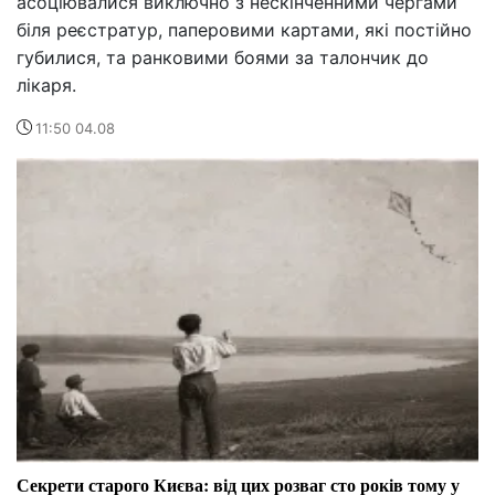
асоціювалися виключно з нескінченними чергами
біля реєстратур, паперовими картами, які постійно
губилися, та ранковими боями за талончик до
лікаря.
11:50 04.08
Секрети старого Києва: від цих розваг сто років тому у