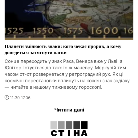
Планети змінюють знаки: кого чекає прорив, а кому
доведеться затягнути паски
Сонце переходить у знак Рака, Венера вже у Льві, а
Юпітер готується до такого ж маневру. Меркурій тим
часом от-от розвернеться у ретроградний рух. Як ці
космічні перестановки вплинуть на кожен знак зодіаку
— читайте в нашому тижневому гороскопі.
11:30 17.06
Читати далі