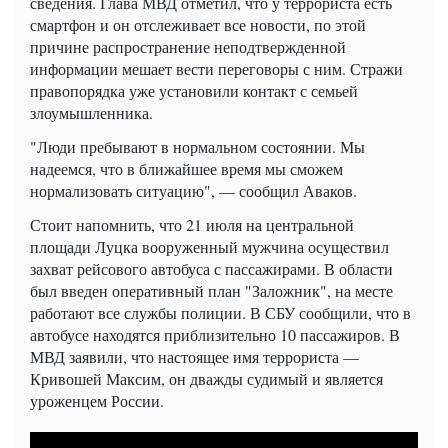
сведения. Глава МВД отметил, что у террориста есть
смартфон и он отслеживает все новости, по этой
причине распространение неподтвержденной
информации мешает вести переговоры с ним. Стражи
правопорядка уже установили контакт с семьей
злоумышленника.
"Люди пребывают в нормальном состоянии. Мы
надеемся, что в ближайшее время мы сможем
нормализовать ситуацию", — сообщил Аваков.
Стоит напомнить, что 21 июля на центральной
площади Луцка вооруженный мужчина осуществил
захват рейсового автобуса с пассажирами. В области
был введен оперативный план "Заложник", на месте
работают все службы полиции. В СБУ сообщили, что в
автобусе находятся приблизительно 10 пассажиров. В
МВД заявили, что настоящее имя террориста —
Кривошей Максим, он дважды судимый и является
уроженцем России.