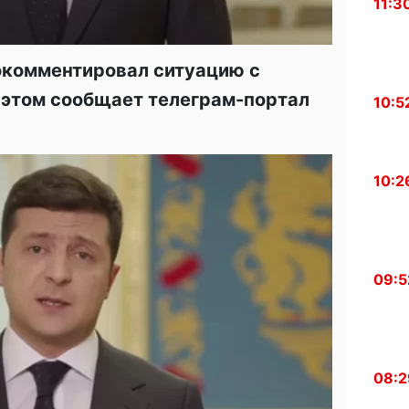
11:3
окомментировал ситуацию с
б этом сообщает телеграм-портал
10:5
10:2
09:5
08:2