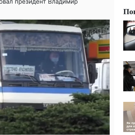
овал президент Владимир
По