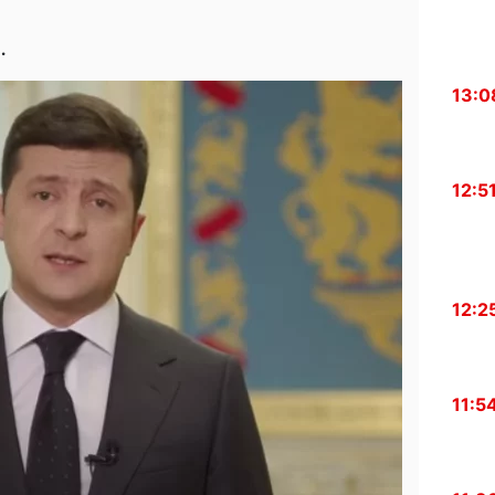
.
13:0
12:5
12:2
11:5