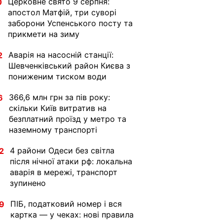
Церковне свято 9 серпня:
0
апостол Матфій, три суворі
заборони Успенського посту та
прикмети на зиму
Аварія на насосній станції:
2
Шевченківський район Києва з
пониженим тиском води
366,6 млн грн за пів року:
6
скільки Київ витратив на
безплатний проїзд у метро та
наземному транспорті
4 райони Одеси без світла
2
після нічної атаки рф: локальна
аварія в мережі, транспорт
зупинено
ПІБ, податковий номер і вся
9
картка — у чеках: нові правила