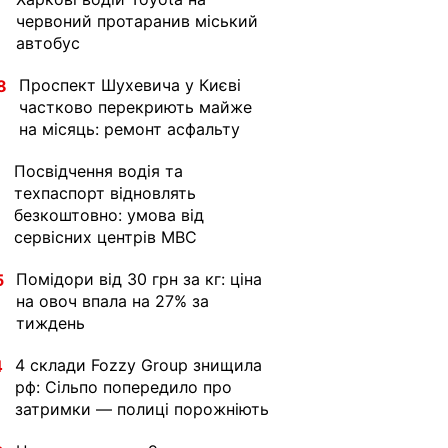
червоний протаранив міський
автобус
Проспект Шухевича у Києві
8
частково перекриють майже
на місяць: ремонт асфальту
Посвідчення водія та
1
техпаспорт відновлять
безкоштовно: умова від
сервісних центрів МВС
Помідори від 30 грн за кг: ціна
5
на овоч впала на 27% за
тиждень
4 склади Fozzy Group знищила
4
рф: Сільпо попередило про
затримки — полиці порожніють