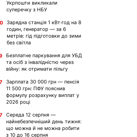
Укрпошти викликали
суперечку з НБУ
Зарядна станція 1 кВт·год на 8
30
годин, генератор — за 6
метрів: гід підготовки до зими
без світла
Безплатне паркування для УБД
9
та осіб з інвалідністю через
війну: як отримати пільгу
Зарплата 30 000 грн — пенсія
7
11 500 грн: ПФУ пояснив
формулу розрахунку виплат у
2026 році
Середа 12 серпня —
7
найнебезпечніший день тижня:
що можна й не можна робити
з 10 до 16 серпня