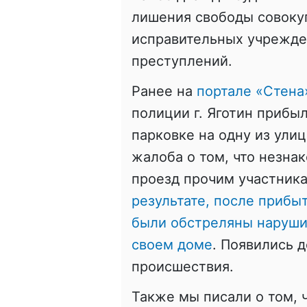
лишения свободы совоку
исправительных учрежде
преступлений.
Ранее на
портале «Стена
полиции г. Яготин прибы
парковке на одну из ули
жалоба о том, что незна
проезд прочим участник
результате, после прибы
были обстреляны нарушит
своем доме
. Появились 
происшествия.
Также мы писали о том, 