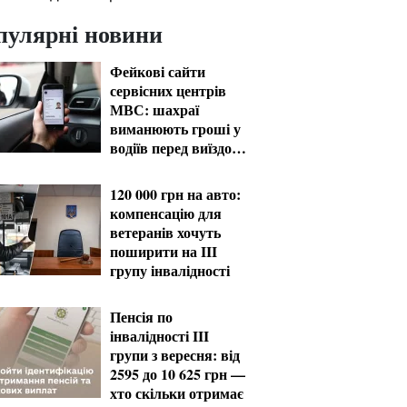
пулярні новини
Фейкові сайти
сервісних центрів
МВС: шахраї
виманюють гроші у
водіїв перед виїздом
за кордон
120 000 грн на авто:
компенсацію для
ветеранів хочуть
поширити на III
групу інвалідності
Пенсія по
інвалідності III
групи з вересня: від
2595 до 10 625 грн —
хто скільки отримає