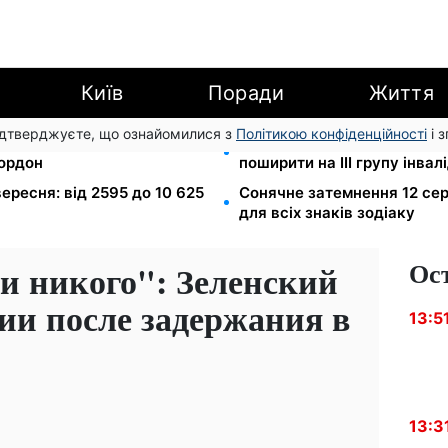
Київ
Поради
Життя
підтверджуєте, що ознайомилися з
Політикою конфіденційності
і 
в МВС: шахраї виманюють
120 000 грн на авто: компе
кордон
поширити на III групу інвал
 вересня: від 2595 до 10 625
Сонячне затемнення 12 сер
для всіх знаків зодіаку
Ос
и никого": Зеленский
ии после задержания в
13:5
13:3