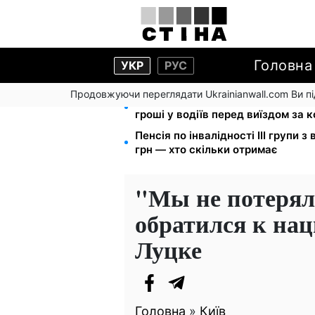
Головна
УКР
РУС
Продовжуючи переглядати Ukrainianwall.com Ви 
Фейкові сайти сервісних центрі
гроші у водіїв перед виїздом за 
Пенсія по інвалідності III групи з
грн — хто скільки отримає
"Мы не потерял
обратился к нац
Луцке
Головна
»
Київ