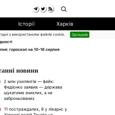
Історії
Харків
згодні з використанням файлів cookie.
Зрозумів
нсацію для ветеранів хочуть
ідності
пня: гороскоп на 10–16 серпня
танні новини
2 млн ухилянтів — фейк:
1
Федієнко заявив — держава
шукатиме зниклих, а не
заброньованих
11 постраждалих, 9 у лікарні: у
1
Харкові водій Toyota на