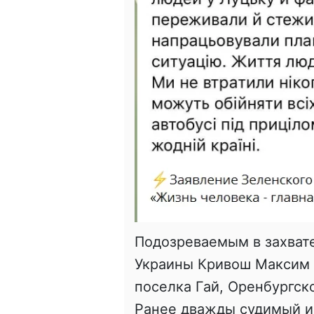
Подозреваемым в захват
Украины Кривош Максим С
поселка Гай, Оренбургск
Ранее дважды судимый и