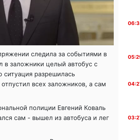
06:
апряжении следила за событиями в
05:2
ял в заложники целый автобус с
о ситуация разрешилась
 отпустил всех заложников, а сам
04:2
ональной полиции Евгений Коваль
ался сам - вышел из автобуса и лег
03:2