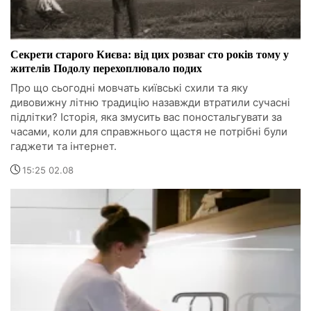
Секрети старого Києва: від цих розваг сто років тому у
жителів Подолу перехоплювало подих
Про що сьогодні мовчать київські схили та яку
дивовижну літню традицію назавжди втратили сучасні
підлітки? Історія, яка змусить вас поностальгувати за
часами, коли для справжнього щастя не потрібні були
гаджети та інтернет.
15:25 02.08