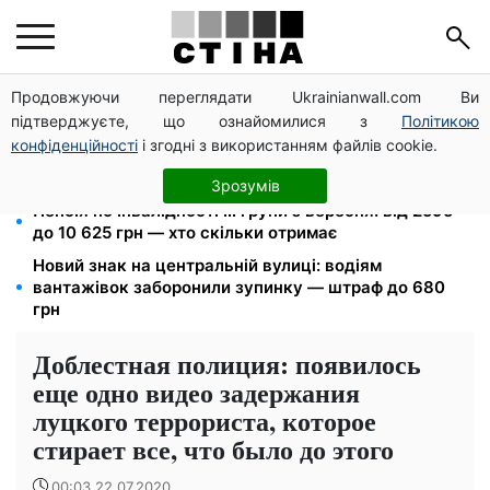
Продовжуючи переглядати Ukrainianwall.com Ви
125 грн за куб води: закон №4777 запустив подвійне
підтверджуєте, що ознайомилися з
Політикою
подорожчання тарифів у регіонах
конфіденційності
і згодні з використанням файлів cookie.
Дефіцит товарів у Фора: рф знищила склади із
запасами продукції
Зрозумів
Пенсія по інвалідності III групи з вересня: від 2595
до 10 625 грн — хто скільки отримає
Новий знак на центральній вулиці: водіям
вантажівок заборонили зупинку — штраф до 680
грн
Доблестная полиция: появилось
еще одно видео задержания
луцкого террориста, которое
стирает все, что было до этого
00:03 22.07.2020