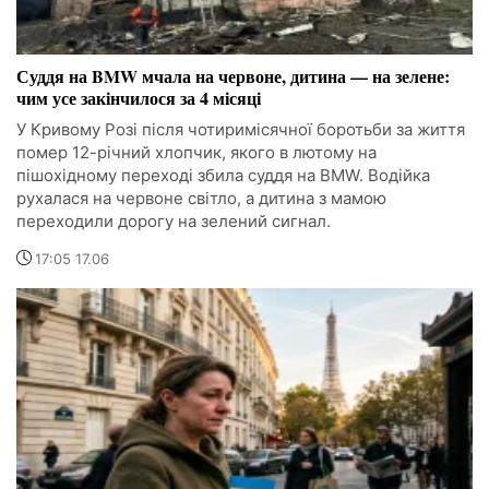
Суддя на BMW мчала на червоне, дитина — на зелене:
чим усе закінчилося за 4 місяці
У Кривому Розі після чотиримісячної боротьби за життя
помер 12-річний хлопчик, якого в лютому на
пішохідному переході збила суддя на BMW. Водійка
рухалася на червоне світло, а дитина з мамою
переходили дорогу на зелений сигнал.
17:05 17.06