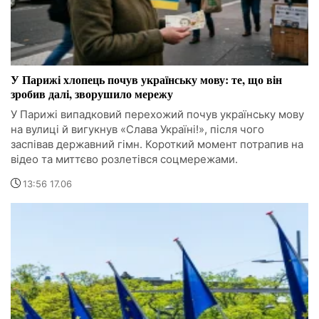
У Парижі хлопець почув українську мову: те, що він
зробив далі, зворушило мережу
У Парижі випадковий перехожий почув українську мову
на вулиці й вигукнув «Слава Україні!», після чого
заспівав державний гімн. Короткий момент потрапив на
відео та миттєво розлетівся соцмережами.
13:56 17.06