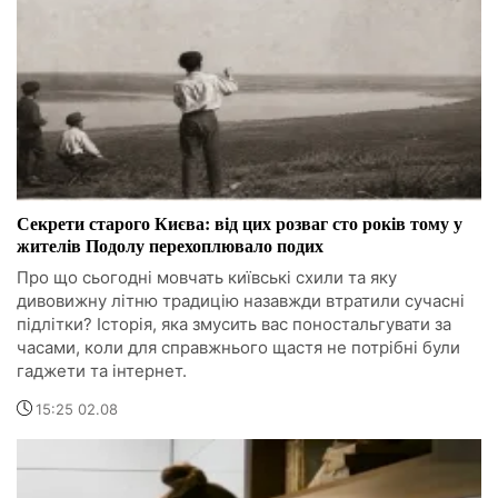
Секрети старого Києва: від цих розваг сто років тому у
жителів Подолу перехоплювало подих
Про що сьогодні мовчать київські схили та яку
дивовижну літню традицію назавжди втратили сучасні
підлітки? Історія, яка змусить вас поностальгувати за
часами, коли для справжнього щастя не потрібні були
гаджети та інтернет.
15:25 02.08