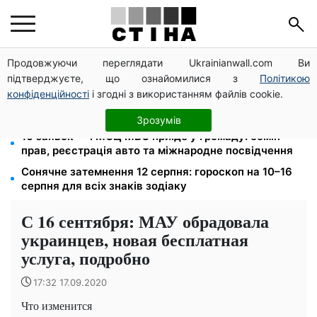
Продовжуючи переглядати Ukrainianwall.com Ви
До +37°C на півдні та грози з градом у 9 областях:
підтверджуєте, що ознайомилися з
Політикою
прогноз погоди на вихідні від Птухи
конфіденційності
і згодні з використанням файлів cookie.
120 000 грн на авто: компенсацію для ветеранів
хочуть поширити на III групу інвалідності
Зрозумів
10 заявок — і МСЦ МВС приїде у громаду: обмін
прав, реєстрація авто та міжнародне посвідчення
Сонячне затемнення 12 серпня: гороскоп на 10–16
серпня для всіх знаків зодіаку
С 16 сентября: МАУ обрадовала
украинцев, новая бесплатная
услуга, подробно
17:32 17.09.2020
Что изменится