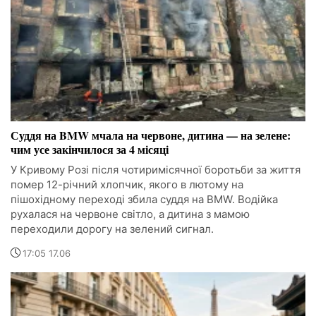
Суддя на BMW мчала на червоне, дитина — на зелене:
чим усе закінчилося за 4 місяці
У Кривому Розі після чотиримісячної боротьби за життя
помер 12-річний хлопчик, якого в лютому на
пішохідному переході збила суддя на BMW. Водійка
рухалася на червоне світло, а дитина з мамою
переходили дорогу на зелений сигнал.
17:05 17.06