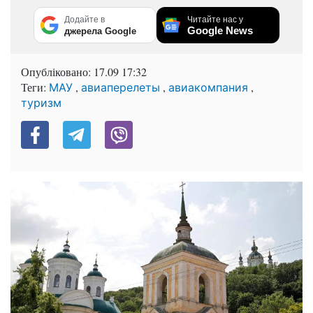
Додайте в
Читайте нас у
Google News
джерела Google
Опубліковано:
17.09 17:32
Теги:
,
,
,
МАУ
авиаперелеты
авиакомпания
туризм