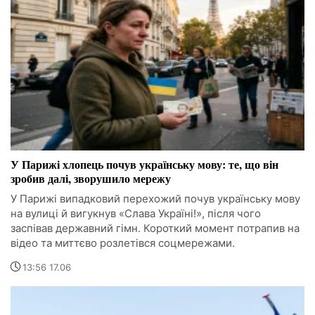
У Парижі хлопець почув українську мову: те, що він
зробив далі, зворушило мережу
У Парижі випадковий перехожий почув українську мову
на вулиці й вигукнув «Слава Україні!», після чого
заспівав державний гімн. Короткий момент потрапив на
відео та миттєво розлетівся соцмережами.
13:56 17.06