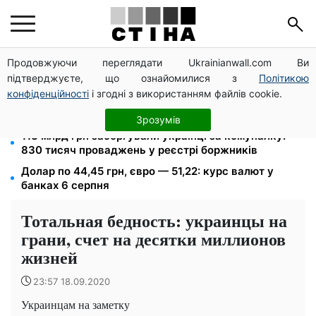
Продовжуючи переглядати Ukrainianwall.com Ви
200+ тисяч у СЗЧ, мільйони в розшуку: Федоров
підтверджуєте, що ознайомилися з
Політикою
розкрив план реформи мобілізації та ТЦК
конфіденційності
і згодні з використанням файлів cookie.
Допомога людям з інвалідністю I-II групи: DRC,
Acted і NP реєструють просто вдома на Херсонщині
Зрозумів
113 млрд грн заборгували українці за комуналку:
830 тисяч проваджень у реєстрі боржників
Долар по 44,45 грн, євро — 51,22: курс валют у
банках 6 серпня
Тотальная бедность: украинцы на
грани, счет на десятки миллионов
жизней
23:57 18.09.2020
Украинцам на заметку