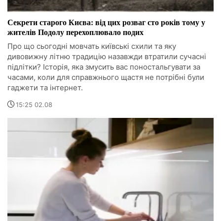
Секрети старого Києва: від цих розваг сто років тому у
жителів Подолу перехоплювало подих
Про що сьогодні мовчать київські схили та яку
дивовижну літню традицію назавжди втратили сучасні
підлітки? Історія, яка змусить вас поностальгувати за
часами, коли для справжнього щастя не потрібні були
гаджети та інтернет.
15:25 02.08