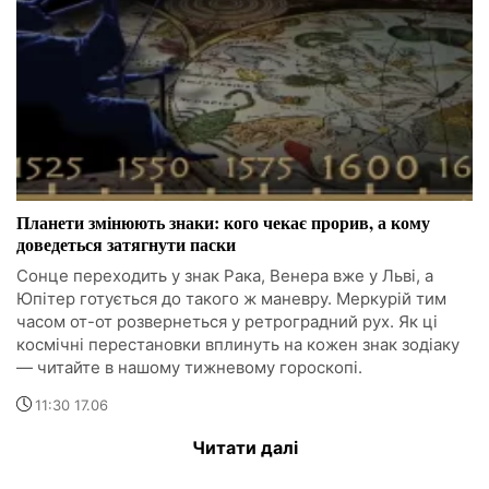
Планети змінюють знаки: кого чекає прорив, а кому
доведеться затягнути паски
Сонце переходить у знак Рака, Венера вже у Льві, а
Юпітер готується до такого ж маневру. Меркурій тим
часом от-от розвернеться у ретроградний рух. Як ці
космічні перестановки вплинуть на кожен знак зодіаку
— читайте в нашому тижневому гороскопі.
11:30 17.06
Читати далі