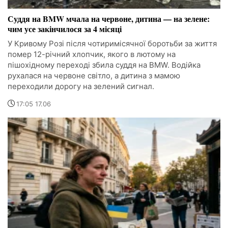
Суддя на BMW мчала на червоне, дитина — на зелене:
чим усе закінчилося за 4 місяці
У Кривому Розі після чотиримісячної боротьби за життя
помер 12-річний хлопчик, якого в лютому на
пішохідному переході збила суддя на BMW. Водійка
рухалася на червоне світло, а дитина з мамою
переходили дорогу на зелений сигнал.
17:05 17.06