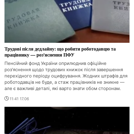
Трудові після дедлайну: що робити роботодавцю та
працівнику — роз'яснення ПФУ
Пенсійний фонд України оприлюднив офіційне
роз'яснення щодо трудових книжок після завершення
перехідного періоду оцифрування. Жодних штрафів для
роботодавців не буде, а стаж працівників не зникне —
але є важливі деталі, які варто знати обом сторонам.
11:41 17.06