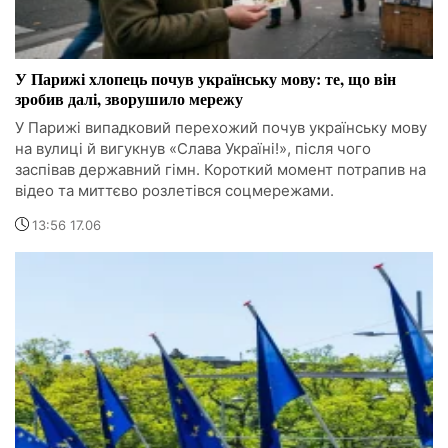
У Парижі хлопець почув українську мову: те, що він
зробив далі, зворушило мережу
У Парижі випадковий перехожий почув українську мову
на вулиці й вигукнув «Слава Україні!», після чого
заспівав державний гімн. Короткий момент потрапив на
відео та миттєво розлетівся соцмережами.
13:56 17.06