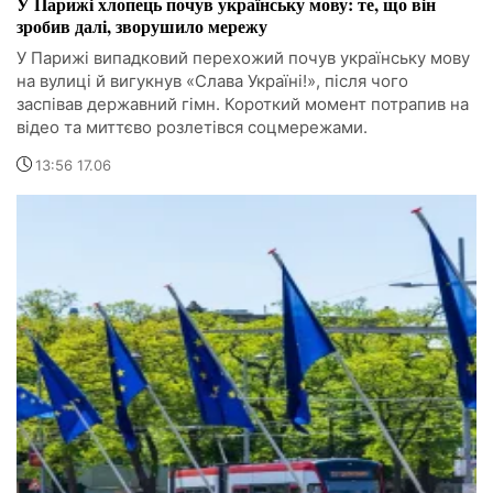
У Парижі хлопець почув українську мову: те, що він
зробив далі, зворушило мережу
У Парижі випадковий перехожий почув українську мову
на вулиці й вигукнув «Слава Україні!», після чого
заспівав державний гімн. Короткий момент потрапив на
відео та миттєво розлетівся соцмережами.
13:56 17.06