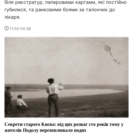
біля реєстратур, паперовими картами, які постійно
губилися, та ранковими боями за талончик до
лікаря.
11:50 04.08
Секрети старого Києва: від цих розваг сто років тому у
жителів Подолу перехоплювало подих