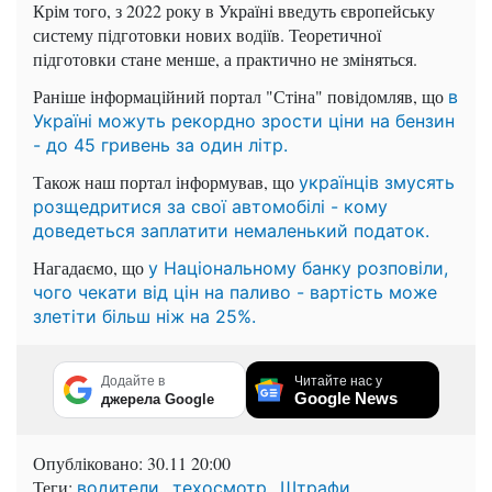
Крім того, з 2022 року в Україні введуть європейську
систему підготовки нових водіїв. Теоретичної
підготовки стане менше, а практично не зміняться.
Раніше інформаційний портал "Стіна" повідомляв, що
в
Україні можуть рекордно зрости ціни на бензин
- до 45 гривень за один літр.
Також наш портал інформував, що
українців змусять
розщедритися за свої автомобілі - кому
доведеться заплатити немаленький податок.
Нагадаємо, що
у Національному банку розповіли,
чого чекати від цін на паливо - вартість може
злетіти більш ніж на 25%.
Додайте в
Читайте нас у
Google News
джерела Google
Опубліковано:
30.11 20:00
Теги:
,
,
водители
техосмотр
Штрафи