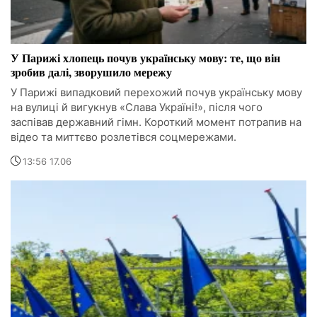
У Парижі хлопець почув українську мову: те, що він
зробив далі, зворушило мережу
У Парижі випадковий перехожий почув українську мову
на вулиці й вигукнув «Слава Україні!», після чого
заспівав державний гімн. Короткий момент потрапив на
відео та миттєво розлетівся соцмережами.
13:56 17.06