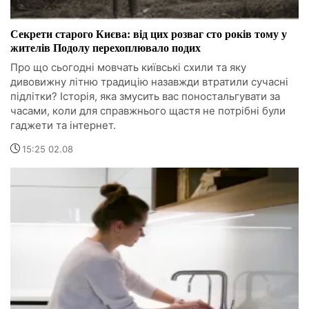
Секрети старого Києва: від цих розваг сто років тому у
жителів Подолу перехоплювало подих
Про що сьогодні мовчать київські схили та яку
дивовижну літню традицію назавжди втратили сучасні
підлітки? Історія, яка змусить вас поностальгувати за
часами, коли для справжнього щастя не потрібні були
гаджети та інтернет.
15:25 02.08