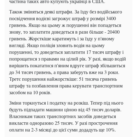
частина таких авто купують українці в США.
Також зміняться деякі штрафи. За їзду без водійського
посвідчення водієві загрожує штраф у розмірі 3400
гривень. Якщо на цьому ж порушенні він попадеться
знову, то заплатити доведеться в рази більше - 20400
гривень. Жорсткіше каратимуть і за їзду у п'яному
вигляді. Якщо поліція зловить водія на цьому
порушенні, то доведеться заплатити 17 тисяч штрафу і
попрощатися з правами на цілий рік. У разі, якщо водій
вирішить покататися п'яним вдруге штраф збільшиться
до 34 тисяч гривень, а права заберуть вже на 3 роки.
Третє порушення найжорсткіше: 51 тисяча гривень
штрафу та позбавлення права керувати транспортним
засобом на 10 років.
Зміни торкнуться і податку на розкіш. Тепер під нього
будуть підпадати машини ціною від 45 тисяч доларів.
Власникам таких транспортних засобів доведеться
викласти одноразово 25 тисяч. У разі прострочення
оплати на 2-3 місяці до цієї суми додадуть ще 10%.