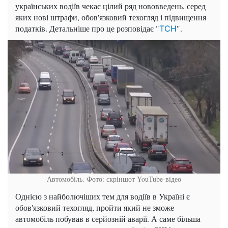
українських водіїв чекає цілий ряд нововведень, серед
яких нові штрафи, обов'язковий техогляд і підвищення
податків. Детальніше про це розповідає "
".
ТСН
Автомобіль. Фото: скріншот YouTube-відео
Однією з найболючіших тем для водіїв в Україні є
обов'язковий техогляд, пройти який не зможе
автомобіль побував в серйозній аварії. А саме більша