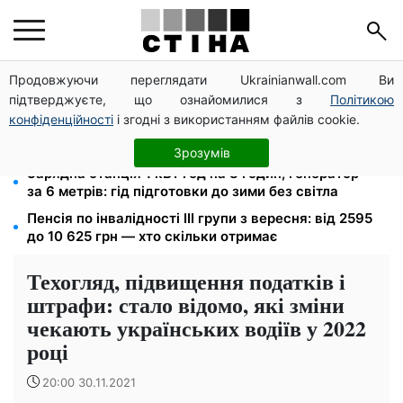
Продовжуючи переглядати Ukrainianwall.com Ви
Долар по 44,50 грн, євро — 51,34: курс валют у
підтверджуєте, що ознайомилися з
Політикою
банках 9 серпня
конфіденційності
і згодні з використанням файлів cookie.
Посвідчення водія та техпаспорт відновлять
безкоштовно: умова від сервісних центрів МВС
Зрозумів
Зарядна станція 1 кВт·год на 8 годин, генератор —
за 6 метрів: гід підготовки до зими без світла
Пенсія по інвалідності III групи з вересня: від 2595
до 10 625 грн — хто скільки отримає
Техогляд, підвищення податків і
штрафи: стало відомо, які зміни
чекають українських водіїв у 2022
році
20:00 30.11.2021