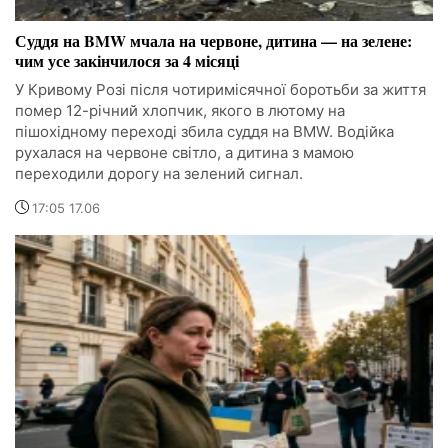
Суддя на BMW мчала на червоне, дитина — на зелене:
чим усе закінчилося за 4 місяці
У Кривому Розі після чотиримісячної боротьби за життя
помер 12-річний хлопчик, якого в лютому на
пішохідному переході збила суддя на BMW. Водійка
рухалася на червоне світло, а дитина з мамою
переходили дорогу на зелений сигнал.
17:05 17.06