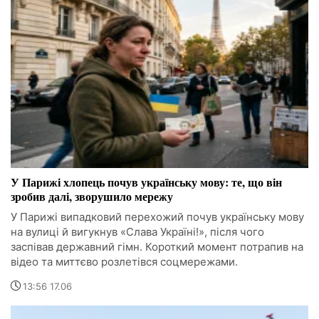
У Парижі хлопець почув українську мову: те, що він
зробив далі, зворушило мережу
У Парижі випадковий перехожий почув українську мову
на вулиці й вигукнув «Слава Україні!», після чого
заспівав державний гімн. Короткий момент потрапив на
відео та миттєво розлетівся соцмережами.
13:56 17.06