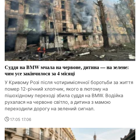
Суддя на BMW мчала на червоне, дитина — на зелене:
чим усе закінчилося за 4 місяці
У Кривому Розі після чотиримісячної боротьби за життя
помер 12-річний хлопчик, якого в лютому на
пішохідному переході збила суддя на BMW. Водійка
рухалася на червоне світло, а дитина з мамою
переходили дорогу на зелений сигнал.
17:05 17.06