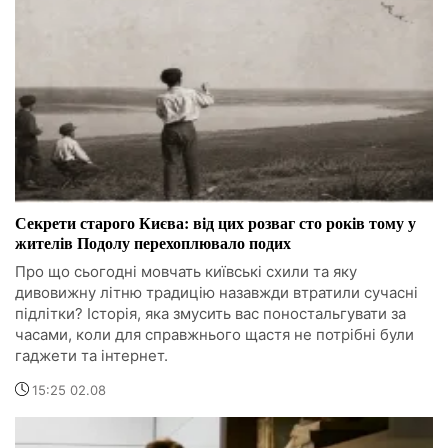
Секрети старого Києва: від цих розваг сто років тому у
жителів Подолу перехоплювало подих
Про що сьогодні мовчать київські схили та яку
дивовижну літню традицію назавжди втратили сучасні
підлітки? Історія, яка змусить вас поностальгувати за
часами, коли для справжнього щастя не потрібні були
гаджети та інтернет.
15:25 02.08