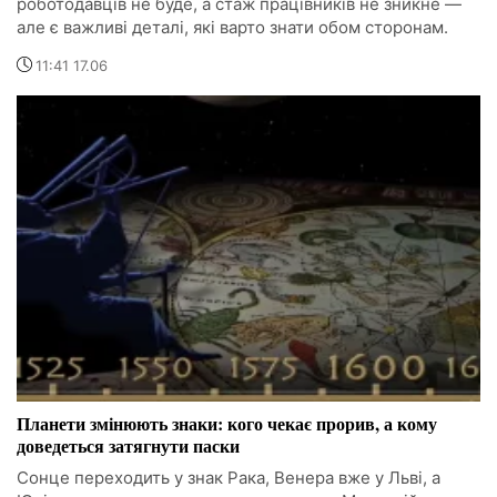
роботодавців не буде, а стаж працівників не зникне —
але є важливі деталі, які варто знати обом сторонам.
11:41 17.06
Планети змінюють знаки: кого чекає прорив, а кому
доведеться затягнути паски
Сонце переходить у знак Рака, Венера вже у Льві, а