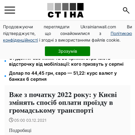
Продовжуючи переглядати Ukrainianwall.com Ви
Міст Метро частково перекриють 7-10 серпня:
підтверджуєте, що ознайомилися з
Політикою
водіям Києва радять планувати об'їзд
конфіденційності
і згодні з використанням файлів cookie.
1500 списаних, 500 виїхали одразу: обшуки у
Мукачівському ТЦК та ВЛК
Зрозумів
Студенти-заочники та вечірники втрачають
відстрочку від мобілізації: кого призвуть у серпні
Долар по 44,45 грн, євро — 51,22: курс валют у
банках 6 серпня
Вже з початку 2022 року: у Києві
змінять спосіб оплати проїзду в
громадському транспорті
05:00 03.12.2021
Подробиці