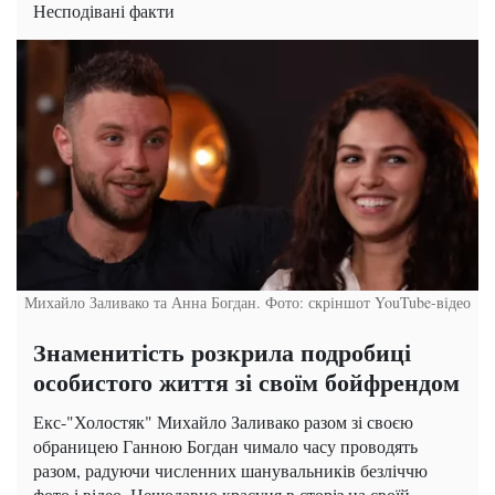
Несподівані факти
Михайло Заливако та Анна Богдан. Фото: скріншот YouTube-відео
Знаменитість розкрила подробиці
особистого життя зі своїм бойфрендом
Екс-"Холостяк" Михайло Заливако разом зі своєю
обраницею Ганною Богдан чимало часу проводять
разом, радуючи численних шанувальників безліччю
фото і відео. Нещодавно красуня в сторіз на своїй