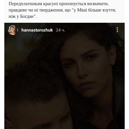
Передплатникам красуні пропонується визначити,
правдиве чи ні твердження, що "у Міші більше взуття,
ніж у Богдан".