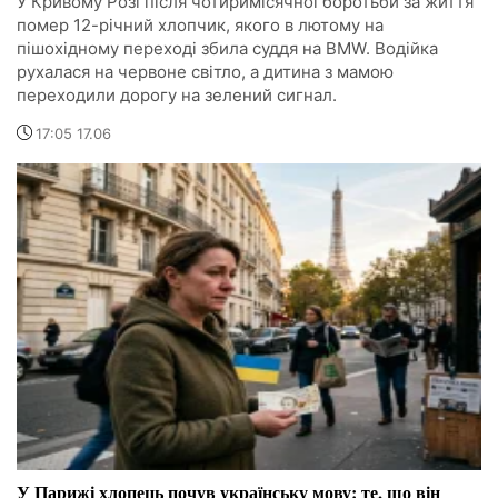
У Кривому Розі після чотиримісячної боротьби за життя
помер 12-річний хлопчик, якого в лютому на
пішохідному переході збила суддя на BMW. Водійка
рухалася на червоне світло, а дитина з мамою
переходили дорогу на зелений сигнал.
17:05 17.06
У Парижі хлопець почув українську мову: те, що він