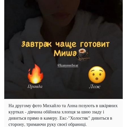
На другому фото Михайло та Анна позують в шкіряних
куртках - дівчина обійняла хлопця за шию ззаду і
дивиться прямо в камеру. Екс-"Холостяк" дивиться в
сторону, тримаючи руку своєї обраниці.