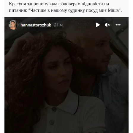
Красуня запропонувала фоловерам відповісти на
питання: "Частіше в нашому будинку посуд миє Міша".