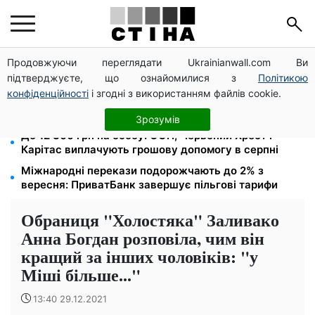
Продовжуючи переглядати Ukrainianwall.com Ви
Зарплата 30 000 грн — пенсія 11 500 грн: ПФУ
підтверджуєте, що ознайомилися з
Політикою
пояснив, як розрахувати виплати у 2026 році
конфіденційності
і згодні з використанням файлів cookie.
Права із Саудівської Аравії обміняли на українські:
процедура, яку варто знати водіям
Зрозумів
До 12 300 грн на особу: ООН, Червоний Хрест і
Карітас виплачують грошову допомогу в серпні
Міжнародні перекази подорожчають до 2% з
вересня: ПриватБанк завершує пільгові тарифи
Обраниця "Холостяка" Заливако
Анна Богдан розповіла, чим він
кращий за інших чоловіків: "у
Міші більше..."
13:40 29.12.2021