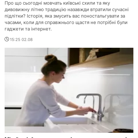
Про що сьогодні мовчать київські схили та яку
дивовижну літню традицію назавжди втратили сучасні
підлітки? Історія, яка змусить вас поностальгувати за
часами, коли для справжнього щастя не потрібні були
гаджети та інтернет.
15:25 02.08