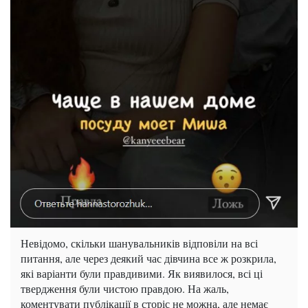
Невідомо, скільки шанувальників відповіли на всі
питання, але через деякий час дівчина все ж розкрила,
які варіанти були правдивими. Як виявилося, всі ці
твердження були чистою правдою. На жаль,
коментувати публікації в сторіс не можна, але немає