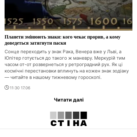
Планети змінюють знаки: кого чекає прорив, а кому
доведеться затягнути паски
Сонце переходить у знак Рака, Венера вже у Льві, а
Юпітер готується до такого ж маневру. Меркурій тим
часом от-от розвернеться у ретроградний рух. Як ці
космічні перестановки вплинуть на кожен знак зодіаку
— читайте в нашому тижневому гороскопі.
11:30 17.06
Читати далі