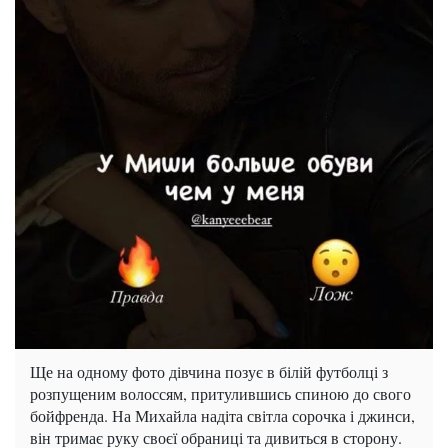
Ще на одному фото дівчина позує в білій футболці з
розпущеним волоссям, притулившись спиною до свого
бойфренда. На Михайла надіта світла сорочка і джинси,
він тримає руку своєї обраниці та дивиться в сторону.