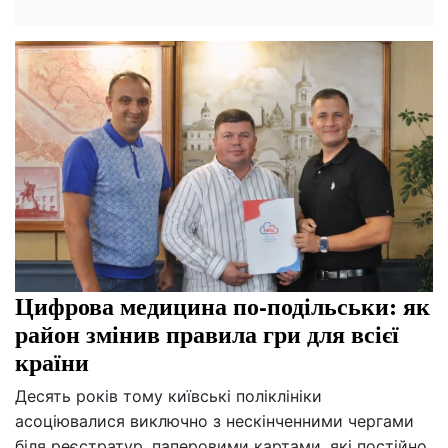
Цифрова медицина по-подільськи: як
район змінив правила гри для всієї
країни
Десять років тому київські поліклініки
асоціювалися виключно з нескінченними чергами
біля реєстратур, паперовими картами, які постійно