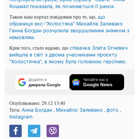
Кошмал показала, як починається її ранок.
Також наш портал повідомив про те, що,
що
обраниця екс-"Холостяка" Михайла Заливако
Ганна Богдан розчулила зворушливим знімком з
немовлям.
Крім того, стало відомо, що
співачка Злата Огневич
вийшла в світ з двома учасниками проєкту
"Холостячка", в якому була головною героїнею.
Додайте в
Читайте нас у
Google News
джерела Google
Опубліковано:
29.12 13:40
Теги:
,
,
,
Анна Богдан
Михайло Заливако
фото
Instagram