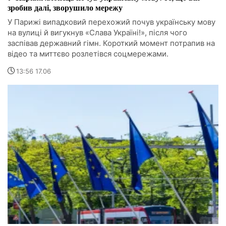
зробив далі, зворушило мережу
У Парижі випадковий перехожий почув українську мову
на вулиці й вигукнув «Слава Україні!», після чого
заспівав державний гімн. Короткий момент потрапив на
відео та миттєво розлетівся соцмережами.
13:56 17.06