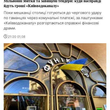
Мільйонні збитки та завищені тендери: куди насправді
йдуть гроші «Київводоканалу»
Поки мешканці столиці готуються до чергового удару
по гаманцях через комунальні платежі, за лаштунками
«Київводоканалу» розгортаються справжні фінансові
драми.
21:20 01.08