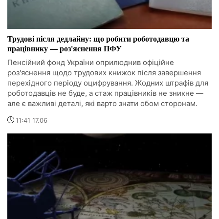
Трудові після дедлайну: що робити роботодавцю та
працівнику — роз'яснення ПФУ
Пенсійний фонд України оприлюднив офіційне
роз'яснення щодо трудових книжок після завершення
перехідного періоду оцифрування. Жодних штрафів для
роботодавців не буде, а стаж працівників не зникне —
але є важливі деталі, які варто знати обом сторонам.
11:41 17.06