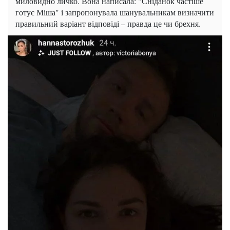
миловидно личко. Вона написала: "Сніданок частіше
готує Міша" і запропонувала шанувальникам визначити
правильний варіант відповіді – правда це чи брехня.