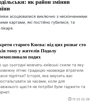
дільськи: як район змінив
аїни
лініки асоціювалися виключно з нескінченними
ими картами, які постійно губилися, та
лікаря.
крети старого Києва: від цих розваг сто
ків тому у жителів Подолу
рехоплювало подих
 що сьогодні мовчать київські схили та яку
вовижну літню традицію назавжди втратили
асні підлітки? Історія, яка змусить вас
остальгувати за часами, коли для
авжнього щастя не потрібні були гаджети та
ернет.
15:25 02.08