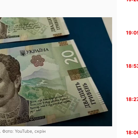
19:0
18:5
18:2
. Фото: YouTube, скрін
18:0