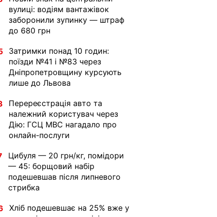
вулиці: водіям вантажівок
заборонили зупинку — штраф
до 680 грн
Затримки понад 10 годин:
5
поїзди №41 і №83 через
Дніпропетровщину курсують
лише до Львова
Перереєстрація авто та
3
належний користувач через
Дію: ГСЦ МВС нагадало про
онлайн-послуги
Цибуля — 20 грн/кг, помідори
7
— 45: борщовий набір
подешевшав після липневого
стрибка
Хліб подешевшає на 25% вже у
6