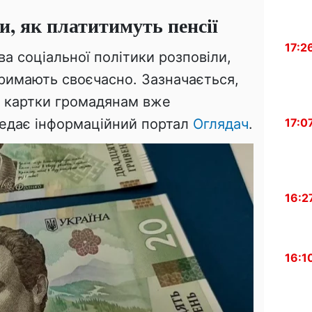
и, як платитимуть пенсії
17:2
а соціальної політики розповіли,
отримають своєчасно. Зазначається,
і картки громадянам вже
17:0
едає інформаційний портал
Оглядач
.
16:2
16:1