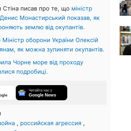
 Стіна писав про те, що
міністр
 Денис Монастирський показав, як
роняють землю від окупантів.
о
Міністр оборони України Олексій
янам, як можна зупиняти окупантів.
рила Чорне море від проходу
вилися подробиці.
Читайте нас у
Google News
ogle
0
война
,
российская агрессия
,