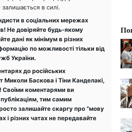
 залишається в силі.
андисти в соціальних мережах
По
в! Не довіряйте будь-якому
те дані як мінімум в різних
ормацію по можливості тільки від
жб України.
ентарях до російських
т Миколи Баскова і Тіни Канделакі,
! Своїми коментарями ви
 публікаціям, тим самим
росто залишайте скаргу про "мову
х і різних чатах не передавайте