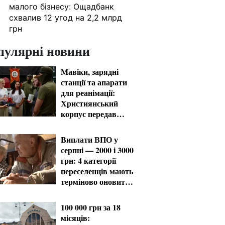
малого бізнесу: Ощадбанк
схвалив 12 угод на 2,2 млрд
грн
пулярні новини
Мавіки, зарядні
станції та апарати
для реанімації:
Християнський
корпус передав
вантаж на
Запорізький та
Виплати ВПО у
Покровський
серпні — 2000 і 3000
напрямки
грн: 4 категорії
переселенців мають
терміново оновити
дані
100 000 грн за 18
місяців: