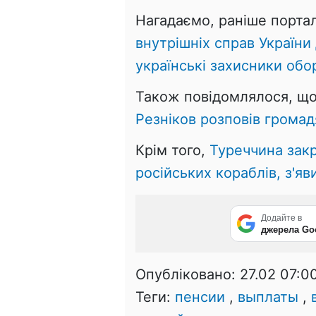
Нагадаємо, раніше портал
внутрішніх справ України
українські захисники обо
Також повідомлялося, щ
Резніков розповів громад
Крім того,
Туреччина зак
російських кораблів, з'я
Додайте в
джерела Go
Опубліковано:
27.02 07:0
Теги:
пенсии
,
выплаты
,