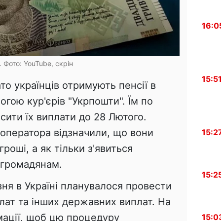
16:0
. Фото: YouTube, скрін
15:5
то українців отримують пенсії в
огою кур'єрів "Укрпошти". Їм по
ити їх виплати до 28 Лютого.
оператора відзначили, що вони
15:2
гроші, а як тільки з'явиться
 громадянам.
15:2
ня в Україні планувалося провести
лат та інших державних виплат. На
ації, щоб цю процедуру
15:0