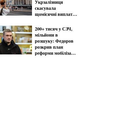
Укрзалізниця
скасувала
щомісячні виплати
мобілізованим
200+ тисяч у СЗЧ,
мільйони в
розшуку: Федоров
розкрив план
реформи мобілізації
та ТЦК