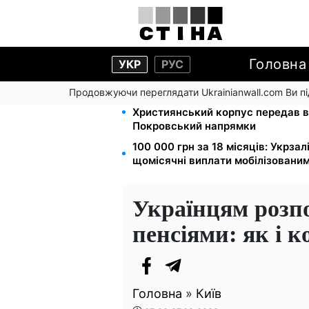
Головна
УКР
РУС
Продовжуючи переглядати Ukrainianwall.com Ви 
Мавіки, зарядні станції та апарат
Християнський корпус передав в
Покровський напрямки
100 000 грн за 18 місяців: Укрза
щомісячні виплати мобілізовани
Українцям розпо
пенсіями: як і 
Головна
»
Київ