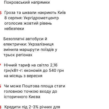
Покровський напрямки
Гроза та шквали накриють Київ
5
8 серпня: Укргідрометцентр
оголосив жовтий рівень
небезпеки
Безоплатні автобуси й
1
електрички: Укрзалізниця
змінила маршрути поїздів у
трьох регіонах
Нічний тариф на світло 2,16
7
грн/кВт-г: економія до 540 грн
на місяць з вересня
Чи може Поштова площа стати
5
головною точкою входу до
історичного Києва
Кредити під 2-3% річних для
3