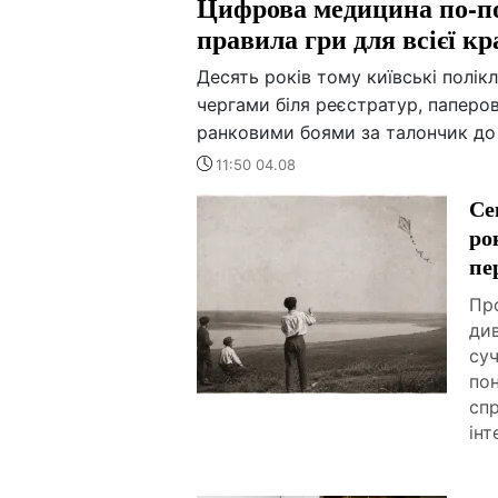
Цифрова медицина по-по
правила гри для всієї кр
Десять років тому київські полік
чергами біля реєстратур, паперов
ранковими боями за талончик до 
11:50 04.08
Се
ро
пе
Про
ди
суч
пон
спр
інт