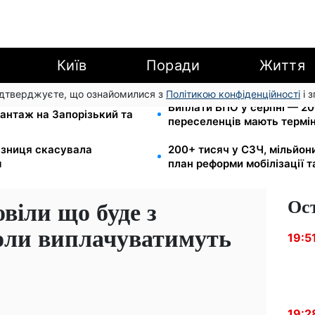
Київ
Поради
Життя
підтверджуєте, що ознайомилися з
Політикою конфіденційності
і 
и для реанімації:
Виплати ВПО у серпні — 200
антаж на Запорізький та
переселенців мають термін
лізниця скасувала
200+ тисяч у СЗЧ, мільйон
м
план реформи мобілізації 
Ос
віли що буде з
коли виплачуватимуть
19:5
19:2