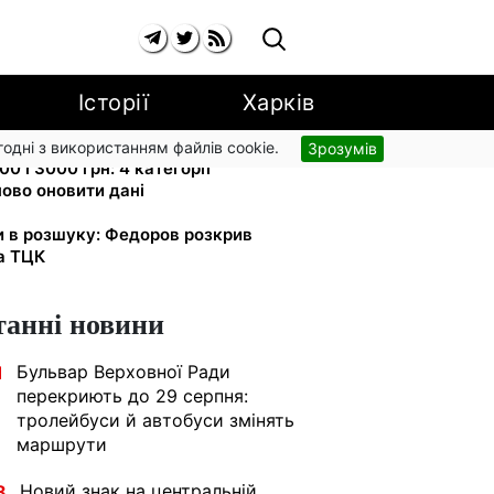
Історії
Харків
згодні з використанням файлів cookie.
Зрозумів
0 і 3000 грн: 4 категорії
ово оновити дані
и в розшуку: Федоров розкрив
та ТЦК
танні новини
Бульвар Верховної Ради
1
перекриють до 29 серпня:
тролейбуси й автобуси змінять
маршрути
Новий знак на центральній
8