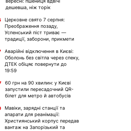
вересні: пшениця вдвічі
дешевша, ніж торік
Церковне свято 7 серпня:
6
Преображення позаду,
Успенський піст триває —
традиції, заборони, прикмети
Аварійні відключення в Києві:
7
Оболонь без світла через спеку,
ДТЕК обіцяє повернути до
19:59
60 грн на 90 хвилин: у Києві
7
запустили пересадочний QR-
білет для метро й автобусів
Мавіки, зарядні станції та
0
апарати для реанімації:
Християнський корпус передав
вантаж на Запорізький та