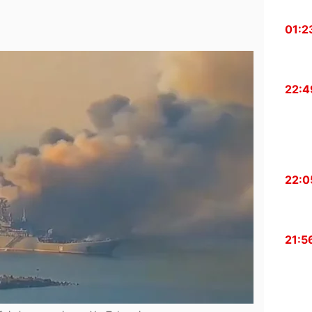
01:2
22:4
22:0
21:5