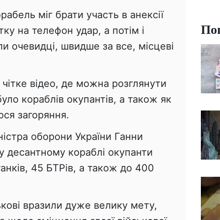
абель міг брати участь в анексії
По
ку на телефон удар, а потім і
и очевидці, швидше за все, місцеві
 чітке відео, де можна розглянути
було кораблів окупантів, а також як
ося загоряння.
ністра оборони України Ганни
у десантному кораблі окупанти
анків, 45 БТРів, а також до 400
ькові вразили дуже велику мету,