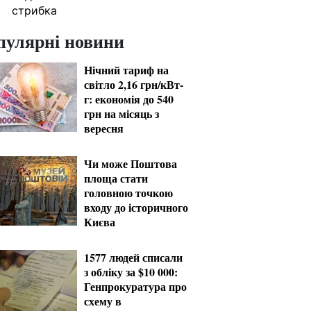
стрибка
пулярні новини
Нічний тариф на
світло 2,16 грн/кВт-
г: економія до 540
грн на місяць з
вересня
Чи може Поштова
площа стати
головною точкою
входу до історичного
Києва
1577 людей списали
з обліку за $10 000:
Генпрокуратура про
схему в