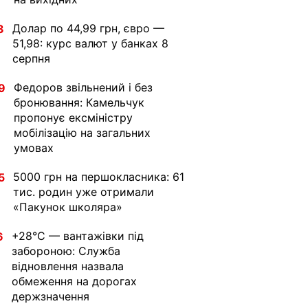
Долар по 44,99 грн, євро —
3
51,98: курс валют у банках 8
серпня
Федоров звільнений і без
9
бронювання: Камельчук
пропонує ексміністру
мобілізацію на загальних
умовах
5000 грн на першокласника: 61
5
тис. родин уже отримали
«Пакунок школяра»
+28°C — вантажівки під
6
забороною: Служба
відновлення назвала
обмеження на дорогах
держзначення