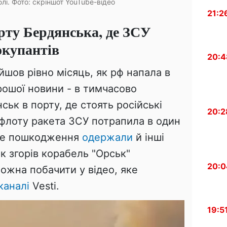
і. Фото: скріншот YouTube-відео
21:2
орту Бердянська, де ЗСУ
окупантів
20:4
йшов рівно місяць, як рф напала в
орошої новини - в тимчасово
ськ в порту, де стоять російські
20:2
флоту ракета ЗСУ потрапила в один
 ще пошкодження
одержали
й інші
Як згорів корабель "Орськ"
20:0
ожна побачити у відео, яке
каналі
Vesti.
19:5