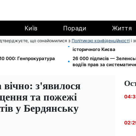
Київ
Поради
Життя
підтверджуєте, що ознайомилися з
Політикою конфіденційності
і 
Вт-г: економія до 540 грн
Чи може Поштова площа ст
історичного Києва
$10 000: Генпрокуратура
26 000 підписів — Зеленс
водіїв прав за систематич
Ос
вічно: з'явилося
ищення та пожежі
04:3
тів у Бердянську
02:2