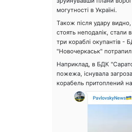
зруйнувавши плани ворога
могутності в Україні.
Також після удару видно,
стоять неподалік, стали 
три кораблі окупантів - Б
"Новочеркаськ" потрапили
Наприклад, в БДК "Сарато
пожежа, існувала загроза
корабель притоплений на 