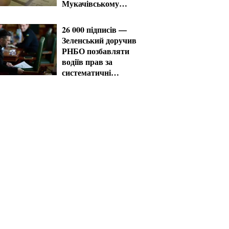
Мукачівському
ТЦК
26 000 підписів —
Зеленський доручив
РНБО позбавляти
водіїв прав за
систематичні
порушення