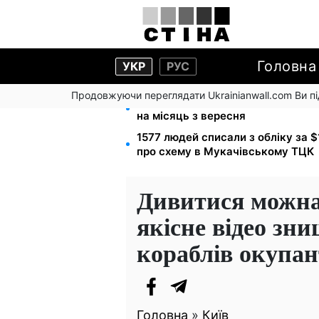
Головна
УКР
РУС
Продовжуючи переглядати Ukrainianwall.com Ви 
Нічний тариф на світло 2,16 грн/к
на місяць з вересня
1577 людей списали з обліку за 
про схему в Мукачівському ТЦК
Дивитися можна 
якісне відео зн
кораблів окупан
Головна
»
Київ