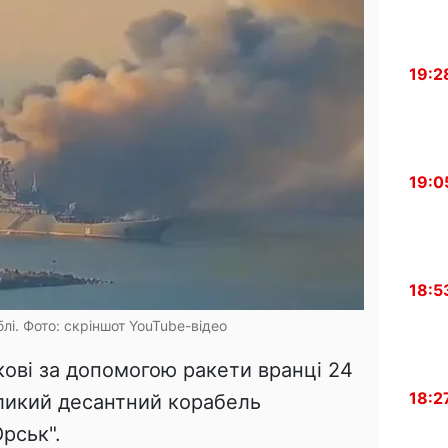
19:2
19:0
18:5
і. Фото: скріншот YouTube-відео
кові за допомогою ракети вранці 24
18:2
еликий десантний корабель
рськ".