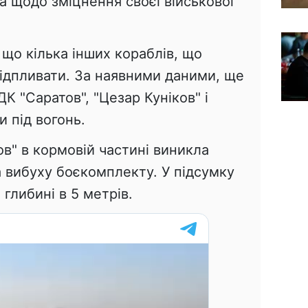
 щодо зміцнення своєї військової
 що кілька інших кораблів, що
відпливати. За наявними даними, ще
ДК "Саратов", "Цезар Куніков" і
 під вогонь.
в" в кормовій частині виникла
 вибуху боєкомплекту. У підсумку
глибині в 5 метрів.