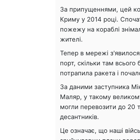
За припущеннями, цей кор
Криму у 2014 році. Спочат
пожежу на кораблі знімал
жителі.
Тепер в мережі з'явилося
порт, скільки там всього 
потрапила ракета і почал
За даними заступника Мі
Маляр, у такому великом
могли перевозити до 20 т
десантників.
Це означає, що наші війс