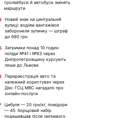
тролейбуси й автобуси змінять
маршрути
Новий знак на центральній
8
вулиці: водіям вантажівок
заборонили зупинку — штраф
до 680 грн
Затримки понад 10 годин:
5
поїзди №41 і №83 через
Дніпропетровщину курсують
лише до Львова
Перереєстрація авто та
3
належний користувач через
Дію: ГСЦ МВС нагадало про
онлайн-послуги
Цибуля — 20 грн/кг, помідори
7
— 45: борщовий набір
подешевшав після липневого