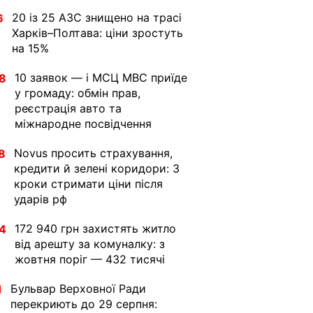
20 із 25 АЗС знищено на трасі
6
Харків–Полтава: ціни зростуть
на 15%
10 заявок — і МСЦ МВС приїде
8
у громаду: обмін прав,
реєстрація авто та
міжнародне посвідчення
Novus просить страхування,
8
кредити й зелені коридори: 3
кроки стримати ціни після
ударів рф
172 940 грн захистять житло
4
від арешту за комуналку: з
жовтня поріг — 432 тисячі
Бульвар Верховної Ради
1
перекриють до 29 серпня: