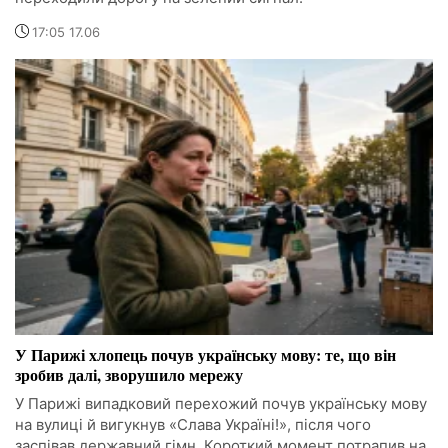
17:05 17.06
У Парижі хлопець почув українську мову: те, що він
зробив далі, зворушило мережу
У Парижі випадковий перехожий почув українську мову
на вулиці й вигукнув «Слава Україні!», після чого
заспівав державний гімн. Короткий момент потрапив на