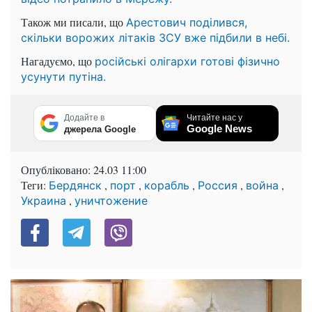
Також ми писали, що
Арестович поділився,
скільки ворожих літаків ЗСУ вже підбили в небі.
Нагадуємо, що
російські олігархи готові фізично
усунути путіна.
Додайте в
Читайте нас у
Google News
джерела Google
Опубліковано:
24.03 11:00
Теги:
,
,
,
,
,
Бердянск
порт
корабль
Россия
война
,
Украина
уничтожение