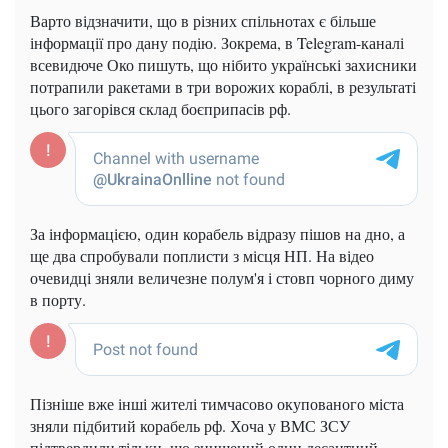
Варто відзначити, що в різних спільнотах є більше
інформації про дану подію. Зокрема, в Telegram-каналі
всевидюче Око пишуть, що нібито українські захисники
потрапили ракетами в три ворожих кораблі, в результаті
цього загорівся склад боєприпасів рф.
За інформацією, один корабель відразу пішов на дно, а
ще два спробували поплисти з місця НП. На відео
очевидці зняли величезне полум'я і стовп чорного диму
в порту.
Пізніше вже інші жителі тимчасово окупованого міста
зняли підбитий корабель рф. Хоча у ВМС ЗСУ
підтвердили тільки, що знищений один десантний