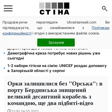
Продовжуючи переглядати Ukrainianwall.com Ви
200+ тисяч у СЗЧ, мільйони в розшуку: Федоров
підтверджуєте, що ознайомилися з
Політикою
розкрив план реформи мобілізації та ТЦК
конфіденційності
і згодні з використанням файлів cookie.
120 грн на день лише на дорогу: кияни масово
звільняються через тариф 30 грн за проїзд
Зрозумів
Директорка ДОЗ Києва Тетяна Мостепан:
Демографічна криза потребує нових рішень уже
сьогодні
1-2 набори гігієни на сім'ю: UNICEF роздає допомогу
в Запорізькій області у серпні
Орки залишилися без "Орська": в
порту Бердянська знищений
великий десантний корабель з
командою, ще два підбиті-відео
11:00 24.03.2022