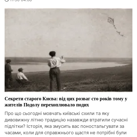
Секрети старого Києва: від цих розваг сто років тому у
жителів Подолу перехоплювало подих
Про що сьогодні мовчать київські схили та яку
дивовижну літню традицію назавжди втратили сучасні
підлітки? Історія, яка змусить вас поностальгувати за
часами, коли для справжнього щастя не потрібні були