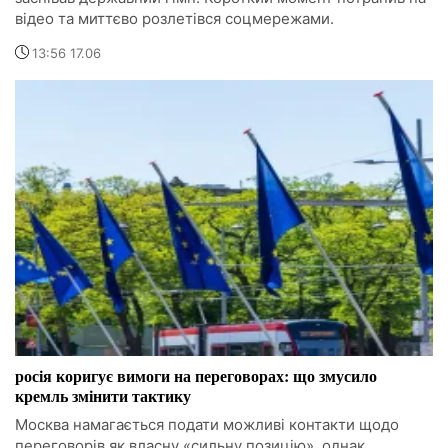
відео та миттєво розлетівся соцмережами.
13:56 17.06
росія коригує вимоги на переговорах: що змусило
кремль змінити тактику
Москва намагається подати можливі контакти щодо
переговорів як власну «сильну позицію», однак