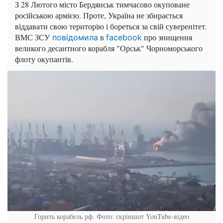
З 28 Лютого місто Бердянськ тимчасово окуповане
російською армією. Проте, Україна не збирається
віддавати свою територію і бореться за свій суверенітет.
ВМС ЗСУ
в
про знищення
повідомила
facebook
великого десантного корабля "Орськ" Чорноморського
флоту окупантів.
Горить корабель рф. Фото: скріншот YouTube-відео