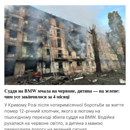
Суддя на BMW мчала на червоне, дитина — на зелене:
чим усе закінчилося за 4 місяці
У Кривому Розі після чотиримісячної боротьби за життя
помер 12-річний хлопчик, якого в лютому на
пішохідному переході збила суддя на BMW. Водійка
рухалася на червоне світло, а дитина з мамою
переходили дорогу на зелений сигнал.