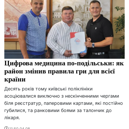
Цифрова медицина по-подільськи: як
район змінив правила гри для всієї
країни
Десять років тому київські поліклініки
асоціювалися виключно з нескінченними чергами
біля реєстратур, паперовими картами, які постійно
губилися, та ранковими боями за талончик до
лікаря.
11:50 04.08