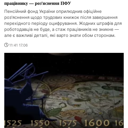
працівнику — роз'яснення ПФУ
Пенсійний фонд України оприлюднив офіційне
роз'яснення щодо трудових книжок після завершення
перехідного періоду оцифрування. Жодних штрафів для
роботодавців не буде, а стаж працівників не зникне —
але є важливі деталі, які варто знати обом сторонам.
11:41 17.06