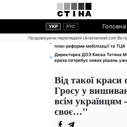
Головна
УКР
РУС
Продовжуючи переглядати Ukrainianwall.com Ви 
200+ тисяч у СЗЧ, мільйони в р
план реформи мобілізації та ТЦК
Директорка ДОЗ Києва Тетяна М
криза потребує нових рішень уже
Від такої краси 
Гросу у вишива
всім українцям 
своє…"