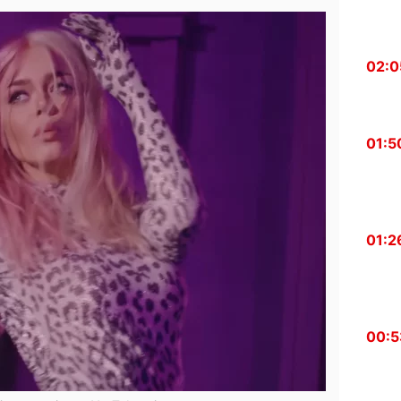
02:0
01:5
01:2
00:5