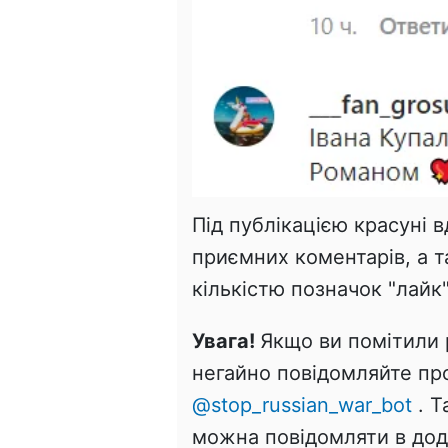
Під публікацією красуні 
приємних коментарів, а т
кількістю позначок "лайк"
Увага!
Якщо ви помітили 
негайно повідомляйте пр
@stop_russian_war_bot
. Т
можна повідомляти в дода