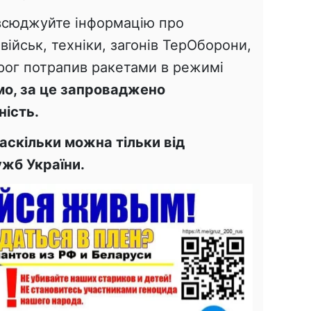
всюджуйте інформацію про
військ, техніки, загонів ТерОборони,
орог потрапив ракетами в режимі
о, за це запроваджено
ність.
скільки можна тільки від
жб України.