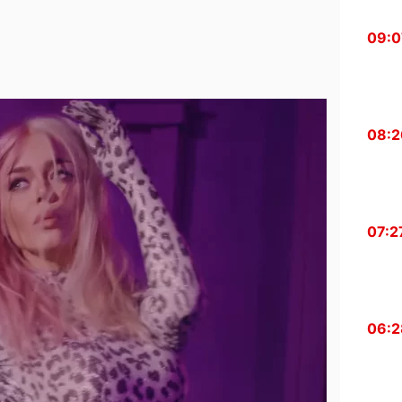
09:0
08:2
07:2
06:2