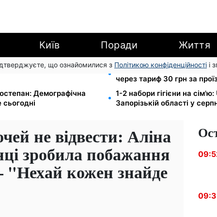
Київ
Поради
Життя
підтверджуєте, що ознайомилися з
Політикою конфіденційності
і 
озшуку: Федоров розкрив
120 грн на день лише на д
через тариф 30 грн за прої
остепан: Демографічна
1-2 набори гігієни на сім'ю
 сьогодні
Запорізькій області у серпн
Ос
очей не відвести: Аліна
нці зробила побажання
09:5
– "Нехай кожен знайде
09: