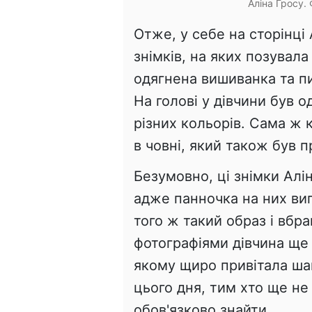
Аліна Гросу.
Отже, у себе на сторінці
знімків, на яких позувала
одягнена вишиванка та п
На голові у дівчини був о
різних кольорів. Сама ж
в човні, який також був 
Безумовно, ці знімки Алін
адже панночка на них ви
того ж такий образ і вбра
фотографіями дівчина ще
якому щиро привітала ша
цього дня, тим хто ще не
обов'язково знайти.