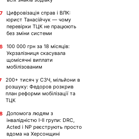
Цифровізація справ і ВЛК:
7
юрист Танасійчук — чому
перевірки ТЦК не працюють
без зміни системи
100 000 грн за 18 місяців:
6
Укрзалізниця скасувала
щомісячні виплати
мобілізованим
200+ тисяч у СЗЧ, мільйони в
7
розшуку: Федоров розкрив
план реформи мобілізації та
ТЦК
Допомога людям з
8
інвалідністю I-II групи: DRC,
Acted і NP реєструють просто
вдома на Херсонщині