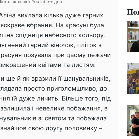
 Фото: скріншот YouTube-відео
По
 Аліна виклала кілька дуже гарних
 яскраве вбрання. На красуні була
ишна спідниця небесного кольору.
дягнений гарний віночок, пліток з
 красуня позувала при цьому лежачи
прикрашений квітами та листям.
и ще й як вразили її шанувальників,
глядала просто приголомшливо, до
ння їй дуже личить. Більше того, під
 залишила і невелике побажання, в
нувальників зі святом та побажала
 знайшов свою другу половинку –