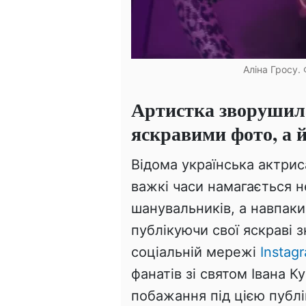
Аліна Гросу.
Артистка зворушил
яскравими фото, а
Відома українська актриса
важкі часи намагається н
шанувальників, а навпаки,
публікуючи свої яскраві 
соціальній мережі
Instag
фанатів зі святом Івана 
побажання під цією публі