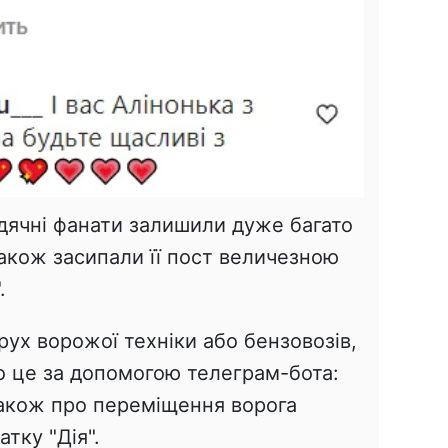
вдячні фанати залишили дуже багато
акож засипали її пост величезною
.
рух ворожої техніки або бензовозів,
о це за допомогою телеграм-бота:
акож про переміщення ворога
тку "Дія".