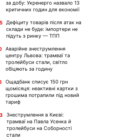
за добу: Укренерго назвало 13
критичних годин для економії
Дефіциту товарів після атак на
5
склади не буде: імпортери не
підуть з ринку — ТПП
Аварійне знеструмлення
0
центру Львова: трамваї та
тролейбуси стали, світло
обіцяють за годину
Ощадбанк списує 150 грн
6
щомісяця: неактивні картки з
грошима потрапили під новий
тариф
Знеструмлення в Києві:
3
трамваї на Павла Усенка й
тролейбуси на Соборності
стали