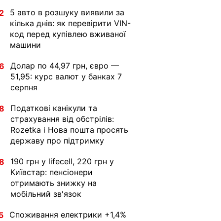
5 авто в розшуку виявили за
2
кілька днів: як перевірити VIN-
код перед купівлею вживаної
машини
Долар по 44,97 грн, євро —
6
51,95: курс валют у банках 7
серпня
Податкові канікули та
8
страхування від обстрілів:
Rozetka і Нова пошта просять
державу про підтримку
190 грн у lifecell, 220 грн у
8
Київстар: пенсіонери
отримають знижку на
мобільний зв'язок
Споживання електрики +1,4%
5