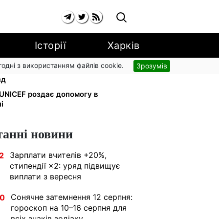
Історії
Харків
згодні з використанням файлів cookie.
Зрозумів
орогу: кияни масово звільняються
зд
: UNICEF роздає допомогу в
і
танні новини
Зарплати вчителів +20%,
2
стипендії ×2: уряд підвищує
виплати з вересня
Сонячне затемнення 12 серпня:
30
гороскоп на 10–16 серпня для
всіх знаків зодіаку