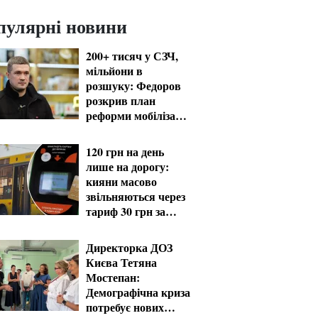
пулярні новини
200+ тисяч у СЗЧ,
мільйони в
розшуку: Федоров
розкрив план
реформи мобілізації
та ТЦК
120 грн на день
лише на дорогу:
кияни масово
звільняються через
тариф 30 грн за
проїзд
Директорка ДОЗ
Києва Тетяна
Мостепан:
Демографічна криза
потребує нових