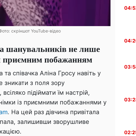
04:5
 Фото: скріншот YouTube-відео
04:2
а шанувальників не лише
 й приємним побажанням
03:5
 та співачка Аліна Гросу навіть у
е зникати з поля зору
 всіляко підіймати їм настрій,
03:2
знімки із приємними побажаннями у
ram
. На цей раз дівчина привітала
Купала, залишивши зворушливе
кацією.
02:2