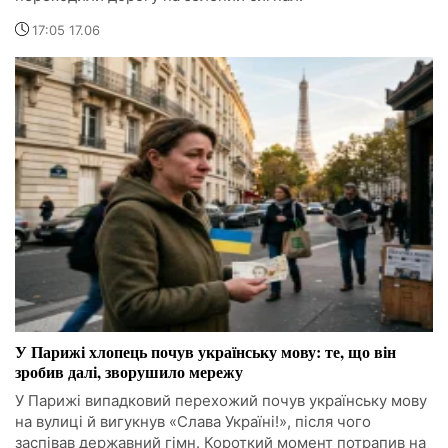
17:05 17.06
У Парижі хлопець почув українську мову: те, що він
зробив далі, зворушило мережу
У Парижі випадковий перехожий почув українську мову
на вулиці й вигукнув «Слава Україні!», після чого
заспівав державний гімн. Короткий момент потрапив на