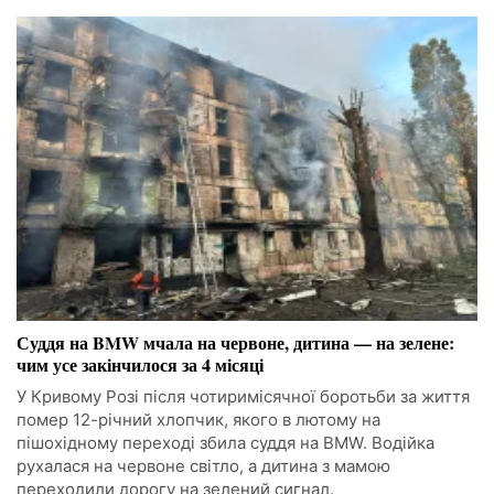
Суддя на BMW мчала на червоне, дитина — на зелене:
чим усе закінчилося за 4 місяці
У Кривому Розі після чотиримісячної боротьби за життя
помер 12-річний хлопчик, якого в лютому на
пішохідному переході збила суддя на BMW. Водійка
рухалася на червоне світло, а дитина з мамою
переходили дорогу на зелений сигнал.