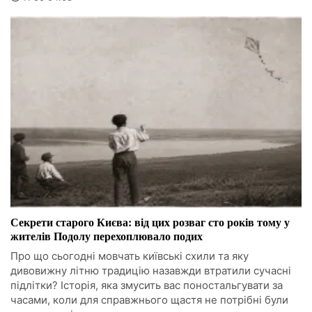
Секрети старого Києва: від цих розваг сто років тому у
жителів Подолу перехоплювало подих
Про що сьогодні мовчать київські схили та яку
дивовижну літню традицію назавжди втратили сучасні
підлітки? Історія, яка змусить вас поностальгувати за
часами, коли для справжнього щастя не потрібні були