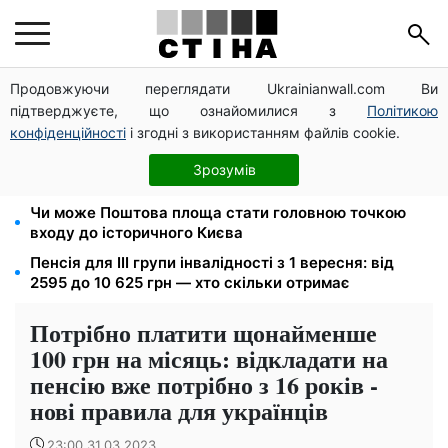
Продовжуючи переглядати Ukrainianwall.com Ви
10 заявок — і МСЦ МВС приїде у громаду: обмін
підтверджуєте, що ознайомилися з
Політикою
прав, реєстрація авто та міжнародне посвідчення
конфіденційності
і згодні з використанням файлів cookie.
Мавіки, зарядні станції та апарати для реанімації:
Християнський корпус передав вантаж на
Зрозумів
Запорізький та Покровський напрямки
Чи може Поштова площа стати головною точкою
входу до історичного Києва
Пенсія для III групи інвалідності з 1 вересня: від
2595 до 10 625 грн — хто скільки отримає
Потрібно платити щонайменше
100 грн на місяць: відкладати на
пенсію вже потрібно з 16 років -
нові правила для українців
23:00 31.03.2023