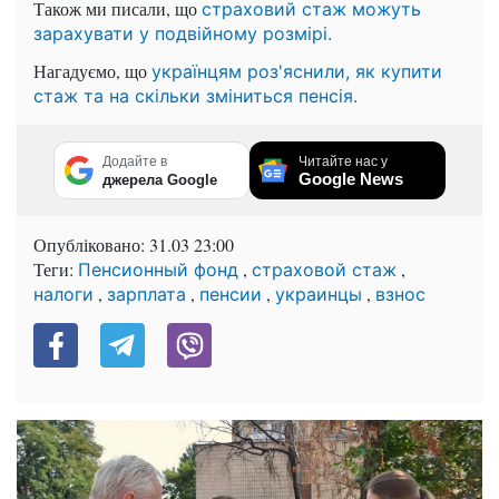
Також ми писали, що
страховий стаж можуть
зарахувати у подвійному розмірі.
Нагадуємо, що
українцям роз'яснили, як купити
стаж та на скільки зміниться пенсія.
Додайте в
Читайте нас у
Google News
джерела Google
Опубліковано:
31.03 23:00
Теги:
,
,
Пенсионный фонд
страховой стаж
,
,
,
,
налоги
зарплата
пенсии
украинцы
взнос