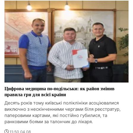
Цифрова медицина по-подільськи: як район змінив
правила гри для всієї країни
Десять років тому київські поліклініки асоціювалися
виключно з нескінченними чергами біля реєстратур,
паперовими картами, які постійно губилися, та
ранковими боями за талончик до лікаря.
11:50 04.08