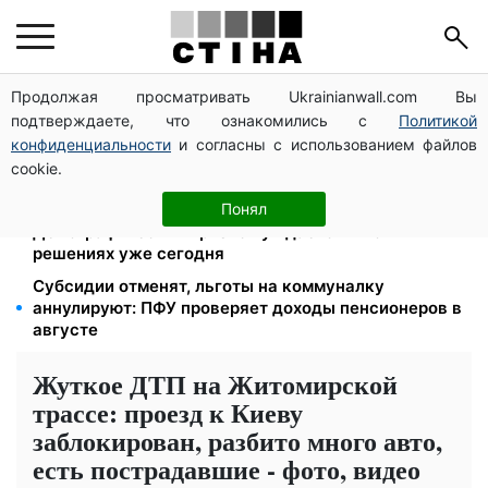
Продолжая просматривать Ukrainianwall.com Вы
Работаете полный день — получайте єЯсла: ПФУ
подтверждаете, что ознакомились с
Политикой
объяснил условия помощи на ребенка 1-3 года
конфиденциальности
и согласны с использованием файлов
113 млрд грн задолжали украинцы за коммуналку:
cookie.
830 тысяч производств в реестре должников
Директор ДОЗ Киева Татьяна Мостепан:
Понял
Демографический кризис нуждается в новых
решениях уже сегодня
Субсидии отменят, льготы на коммуналку
аннулируют: ПФУ проверяет доходы пенсионеров в
августе
Жуткое ДТП на Житомирской
трассе: проезд к Киеву
заблокирован, разбито много авто,
есть пострадавшие - фото, видео