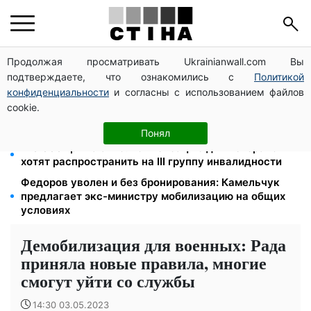
Продолжая просматривать Ukrainianwall.com Вы
Фейковые сайты сервисных центров МВД:
подтверждаете, что ознакомились с
Политикой
мошенники выманивают деньги у водителей перед
выездом за границу
конфиденциальности
и согласны с использованием файлов
cookie.
Яйца от 19,90 грн за десяток: АТБ, Сильпо, Varus и
Ашан переписали ценники в августе
Понял
120 000 грн на авто: компенсацию для ветеранов
хотят распространить на III группу инвалидности
Федоров уволен и без бронирования: Камельчук
предлагает экс-министру мобилизацию на общих
условиях
Демобилизация для военных: Рада
приняла новые правила, многие
смогут уйти со службы
14:30 03.05.2023