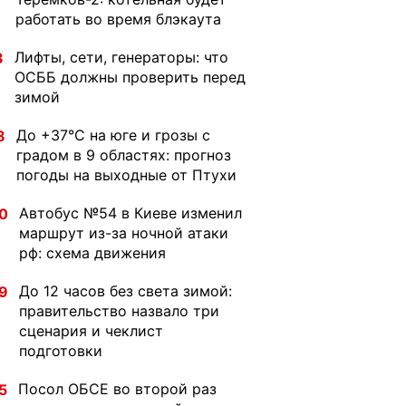
работать во время блэкаута
Лифты, сети, генераторы: что
3
ОСББ должны проверить перед
зимой
До +37°C на юге и грозы с
8
градом в 9 областях: прогноз
погоды на выходные от Птухи
Автобус №54 в Киеве изменил
0
маршрут из-за ночной атаки
рф: схема движения
До 12 часов без света зимой:
9
правительство назвало три
сценария и чеклист
подготовки
Посол ОБСЕ во второй раз
5