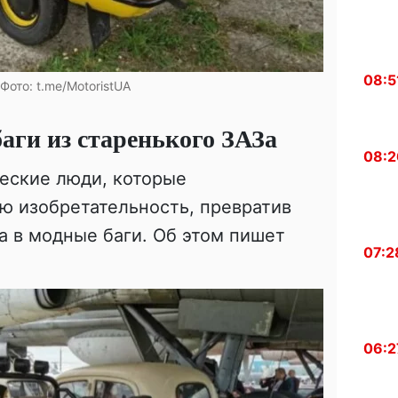
08:5
 Фото: t.me/MotoristUA
баги из старенького ЗАЗа
08:2
еские люди, которые
ю изобретательность, превратив
а в модные баги. Об этом пишет
07:2
06:2