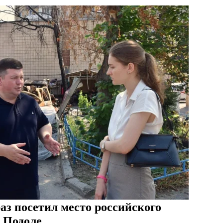
аз посетил место российского
а Подоле