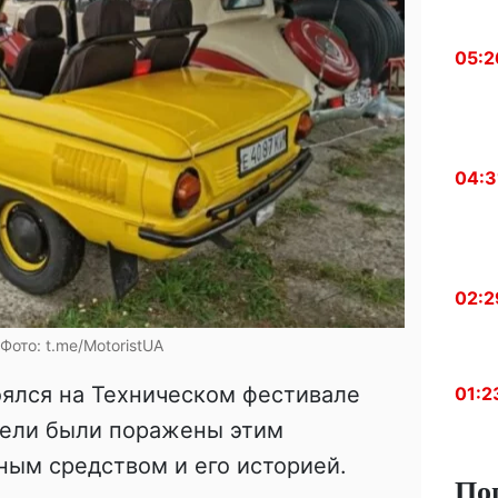
05:2
04:3
02:2
 Фото: t.me/MotoristUA
оялся на Техническом фестивале
01:2
ители были поражены этим
ным средством и его историей.
По