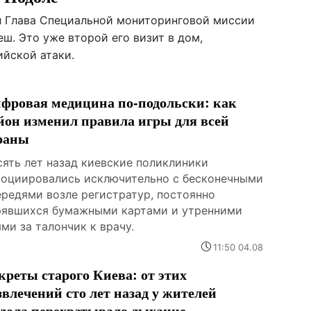
л Глава Специальной мониторинговой миссии
ш. Это уже второй его визит в дом,
ийской атаки.
фровая медицина по-подольски: как
йон изменил правила игры для всей
раны
сять лет назад киевские поликлиники
социировались исключительно с бесконечными
ередями возле регистратур, постоянно
рявшихся бумажными картами и утренними
ми за талончик к врачу.
11:50 04.08
креты старого Киева: от этих
звлечений сто лет назад у жителей
дола перехватывало дыхание