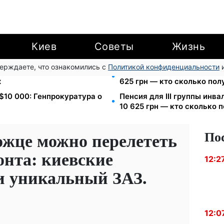
Киев
Советы
Жизнь
верждаете, что ознакомились с
Политикой конфиденциальности
и
7 запустил двойное
Пенсия по инвалидности III
х
625 грн — кто сколько пол
 $10 000: Генпрокуратура о
Пенсия для III группы инва
10 625 грн — кто сколько 
По
ожце можно перелететь
онта: киевские
12:2
и уникальный ЗАЗ.
12:0