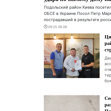
Подольский район Киева посети
ОБСЕ в Украине Посол Петр Маре
пострадавший в результате росс
09:25 08.08
Ци
ра
ст
Де
ас
оч
те
боя
Се
ра
По