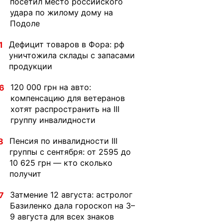
посетил место российского
удара по жилому дому на
Подоле
Дефицит товаров в Фора: рф
1
уничтожила склады с запасами
продукции
120 000 грн на авто:
6
компенсацию для ветеранов
хотят распространить на III
группу инвалидности
Пенсия по инвалидности III
8
группы с сентября: от 2595 до
10 625 грн — кто сколько
получит
Затмение 12 августа: астролог
7
Базиленко дала гороскоп на 3–
9 августа для всех знаков