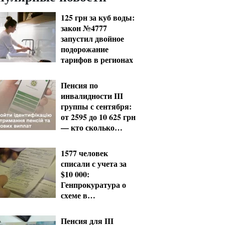
125 грн за куб воды:
закон №4777
запустил двойное
подорожание
тарифов в регионах
Пенсия по
инвалидности III
группы с сентября:
от 2595 до 10 625 грн
— кто сколько
получит
1577 человек
списали с учета за
$10 000:
Генпрокуратура о
схеме в
Мукачевском ТЦК
Пенсия для III