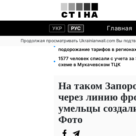
Главная
УКР
РУС
Продолжая просматривать Ukrainianwall.com Вы подт
125 грн за куб воды: закон №477
подорожание тарифов в региона
1577 человек списали с учета за
схеме в Мукачевском ТЦК
На таком Запор
через линию фр
умельцы создал
Фото