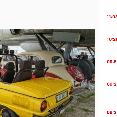
11:0
10:2
09:5
09:2
09:2