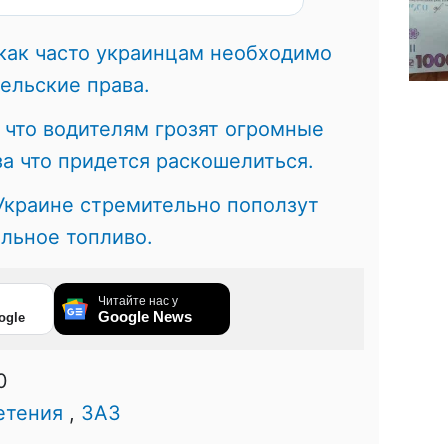
 как часто украинцам необходимо
тельские права.
, что водителям грозят огромные
за что придется раскошелиться.
 Украине стремительно поползут
льное топливо.
Читайте нас у
Google News
ogle
0
етения
,
ЗАЗ