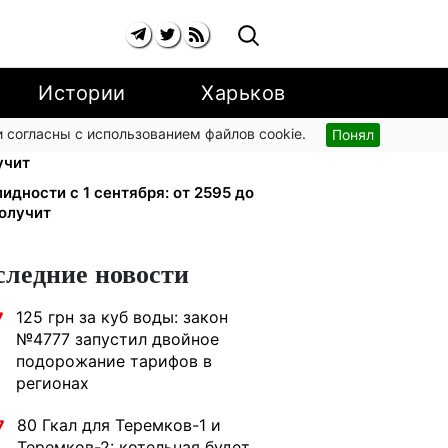
Истории
Харьков
 согласны с использованием файлов cookie.
Понял
 группы с сентября: от 2595 до 10
учит
лидности с 1 сентября: от 2595 до
получит
следние новости
125 грн за куб воды: закон
7
№4777 запустил двойное
подорожание тарифов в
регионах
80 Гкал для Теремков-1 и
7
Теремков-2: котельная будет