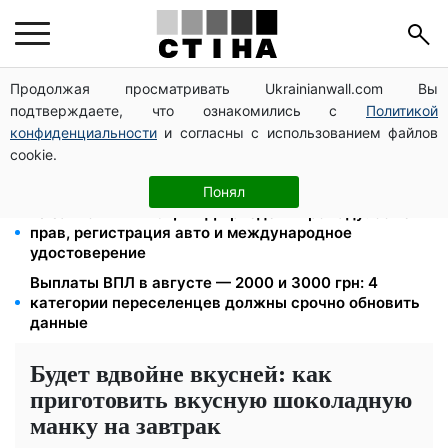
Продолжая просматривать Ukrainianwall.com Вы
Пенсия по инвалидности III группы с сентября: от
подтверждаете, что ознакомились с
Политикой
2595 до 10 625 грн — кто сколько получит
конфиденциальности
и согласны с использованием файлов
Федоров уволен и без бронирования: Камельчук
cookie.
предлагает экс-министру мобилизацию на общих
условиях
Понял
10 заявок — и МСЦ МВД приедет в громаду: обмен
прав, регистрация авто и международное
удостоверение
Выплаты ВПЛ в августе — 2000 и 3000 грн: 4
категории переселенцев должны срочно обновить
данные
Будет вдвойне вкусней: как
приготовить вкусную шоколадную
манку на завтрак