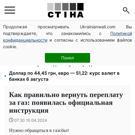
Продолжая просматривать Ukrainianwall.com Вы
200+ тысяч в СЗЧ, миллионы в розыске: Федоров
подтверждаете, что ознакомились с
Политикой
раскрыл план реформы мобилизации и ТЦК
конфиденциальности
и согласны с использованием файлов
Помощь людям с инвалидностью I-II группы: DRC,
cookie.
Acted и NP регистрируют дома на Херсонщине
113 млрд грн задолжали украинцы за коммуналку:
Понял
830 тысяч производств в реестре должников
Доллар по 44,45 грн, евро — 51,22: курс валют в
банках 6 августа
Как правильно вернуть переплату
за газ: появилась официальная
инструкция
07:30 10.04.2024
Нужно обращаться в газсбыт