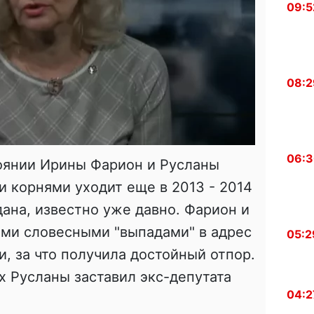
09:5
08:2
06:
оянии Ирины Фарион и Русланы
 корнями уходит еще в 2013 - 2014
дана, известно уже давно. Фарион и
ими словесными "выпадами" в адрес
05:2
и, за что получила достойный отпор.
х Русланы заставил экс-депутата
04:2