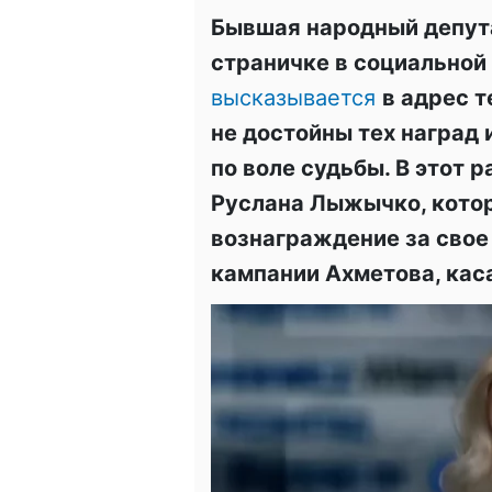
Бывшая народный депут
страничке в социальной 
высказывается
в адрес т
не достойны тех наград 
по воле судьбы. В этот р
Руслана Лыжычко, кото
вознаграждение за свое
кампании Ахметова, кас