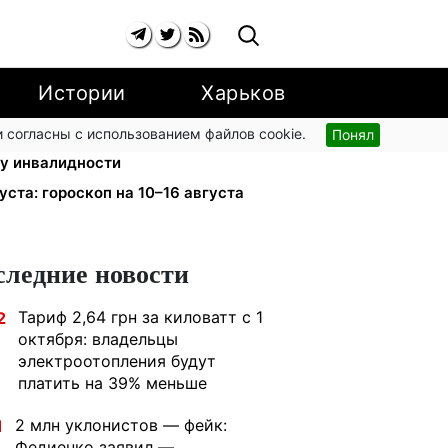
Истории
Харьков
 согласны с использованием файлов cookie.
Понял
енсацию для ветеранов хотят
ппу инвалидности
уста: гороскоп на 10–16 августа
следние новости
Тариф 2,64 грн за киловатт с 1
2
октября: владельцы
электроотопления будут
платить на 39% меньше
2 млн уклонистов — фейк:
1
Федиенко заявил —