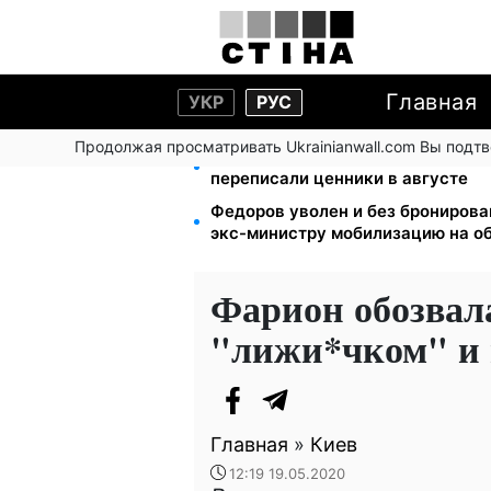
Главная
УКР
РУС
Продолжая просматривать Ukrainianwall.com Вы подт
Яйца от 19,90 грн за десяток: АТ
переписали ценники в августе
Федоров уволен и без бронирова
экс-министру мобилизацию на о
Фарион обозвал
"лижи*чком" и
Главная
»
Киев
12:19 19.05.2020