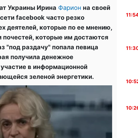
ат Украины Ирина
Фарион
на своей
11:5
сети facebook часто резко
ех деятелей, которые по ее мнению,
и почестей, которые им достаются
аз "под раздачу" попала певица
11:3
рая получила денежное
 участие в информационной
ающейся зеленой энергетики.
10:5
10:2