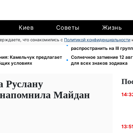
Киев
Советы
Жизнь
верждаете, что ознакомились с
Политикой конфиденциальности
и
Б, Сильпо, Varus и Ашан
120 000 грн на авто: комп
распространить на III гру
ния: Камельчук предлагает
Солнечное затмение 12 авг
бщих условиях
для всех знаков зодиака
По
а Руслану
 напомнила Майдан
14:3
13:5