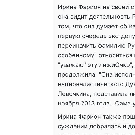
Ирина Фарион на своей с
она видит деятельность 
том, что она думает об и
первую очередь экс-депу
переиначить фамилию Рус
особенному" относиться 
"уважаю" эту лижиОчко",
продолжила: "Она испол
националистического Дух
Левочкина, подставила л
ноября 2013 года...Сама 
Ирина Фарион также пош
суждении добралась и до