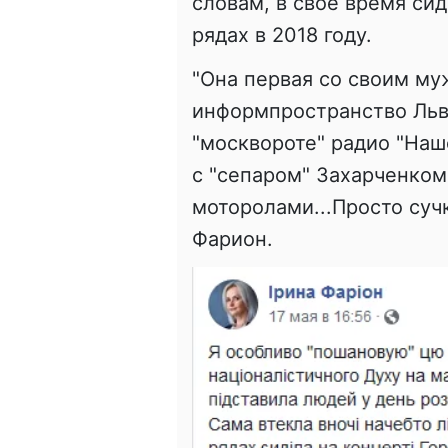
словам, в свое время си
рядах в 2018 году.
"Она первая со своим му
информпространство Льв
"москвороте" радио "Наш
с "сепаром" Захарченком
моторолами...Просто сучк
Фарион.