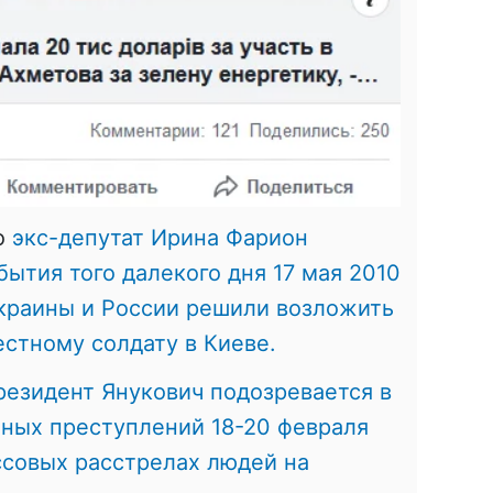
о
экс-депутат Ирина Фарион
ытия того далекого дня 17 мая 2010
Украины и России решили возложить
естному солдату в Киеве.
езидент Янукович подозревается в
нных преступлений 18-20 февраля
ассовых расстрелах людей на