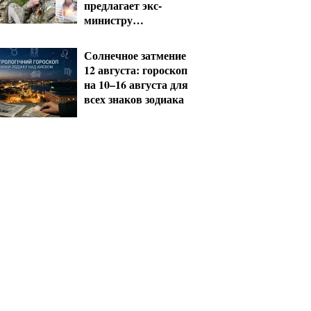
предлагает экс-
министру
мобилизацию на
общих условиях
Солнечное затмение
12 августа: гороскоп
на 10–16 августа для
всех знаков зодиака