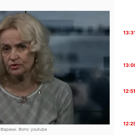
13:3
13:0
12:5
12:2
Фарион. Фото: youtube