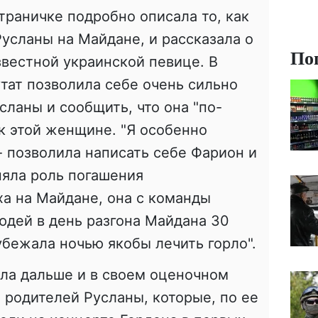
траничке подробно описала то, как
Русланы на Майдане, и рассказала о
По
звестной украинской певице. В
тат позволила себе очень сильно
ланы и сообщить, что она "по-
к этой женщине. "Я особенно
- позволила написать себе Фарион и
няла роль погашения
а на Майдане, она с команды
юдей в день разгона Майдана 30
убежала ночью якобы лечить горло".
ла дальше и в своем оценочном
 родителей Русланы, которые, по ее