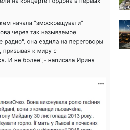
дели на концерте Гордона в первых
жем начала "змосковщувати"
ова через так называемое
е радио", она ездила на переговоры
, призывая к миру с
а. И не более",- написала Ирина