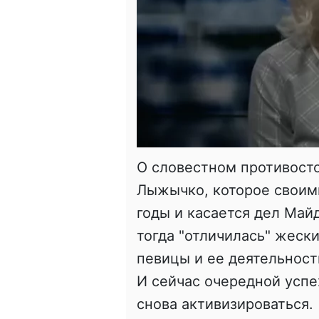
О словестном противост
Лыжычко, которое своими
годы и касается дел Май
тогда "отличилась" жеск
певицы и ее деятельност
И сейчас очередной успе
снова активизироваться.